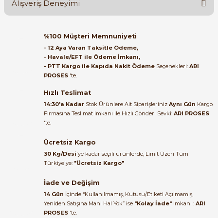
Alışveriş Deneyimi
Soru Sor
Orijinal kutusuyla ertesi gün
%100 Müşteri Memnuniyeti
ulaştı elimize. Teşekkürler.
- 12 Aya Varan Taksitle Ödeme,
- Havale/EFT ile Ödeme İmkanı,
B... A... | 27/06/2026
- PTT Kargo ile Kapıda Nakit Ödeme
Seçenekleri:
ARI
e Pako Şalterler
PROSES
'te.
Satıcı ilgili ve çok yardım severdi
bundan mehmet bey ilgi ve
Hızlı Teslimat
alakası için teşekkür ederim
14:30'a Kadar
Stok Ürünlere Ait Siparişleriniz
Aynı Gün
Kargo
Firmasına Teslimat imkanı ile Hızlı Gönderi Sevki:
ARI PROSES
muhammed demirci |
'te.
22/06/2026
Ücretsiz Kargo
Ürün elime eksiksiz ve hasarsız
30 Kg/Desi
'ye kadar seçili ürünlerde, Limit Üzeri Tüm
ulaştı. Paketleme özenliydi,
Türkiye'ye:
"Ücretsiz Kargo"
alışveriş sürecinden memnun
kaldım.
İade ve Değişim
14 Gün
İçinde “Kullanılmamış, Kutusu/Etiketi Açılmamış,
Kemal Toktaş | 20/06/2026
Yeniden Satışına Mani Hal Yok” ise
"Kolay İade"
imkanı :
ARI
PROSES
'te.