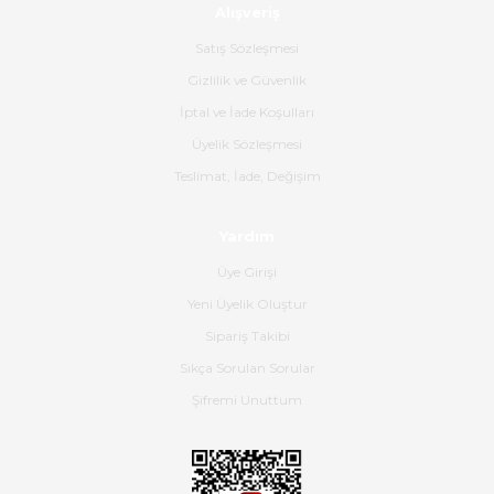
Alışveriş
Ürün sorunsuz ulaştı havalı
poşetlerle gönderim yapıyorlar.
Satış Sözleşmesi
Ürünün kodu XDR-240e-24 yeni
ürün geliyor.
Gizlilik ve Güvenlik
İptal ve İade Koşulları
B... K... | 16/06/2026
Üyelik Sözleşmesi
Gerçekten harika ve etkileyici
Teslimat, İade, Değişim
olmuş, tam istediğim gibi. Ayrıca
satış personeline de güzel ve
Yardım
nazik ilgisi için teşekkür ederim.
Üye Girişi
Dima Kulalac | 18/05/2026
Yeni Üyelik Oluştur
Hızlı bir şekilde elimize ulaştı
Sipariş Takibi
güzel paketlenmişti
Sıkça Sorulan Sorular
B... K... | 16/05/2026
Şifremi Unuttum
Ürün iki gün içinde elime
ulaştı.Ürünün paketlenmesi
gayet başarılı hasarsız bir şekilde