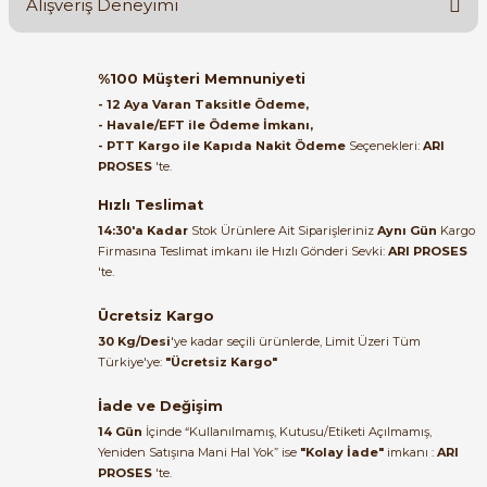
Alışveriş Deneyimi
Soru Sor
Orijinal kutusuyla ertesi gün
%100 Müşteri Memnuniyeti
ulaştı elimize. Teşekkürler.
- 12 Aya Varan Taksitle Ödeme,
- Havale/EFT ile Ödeme İmkanı,
B... A... | 27/06/2026
- PTT Kargo ile Kapıda Nakit Ödeme
Seçenekleri:
ARI
e Pako Şalterler
PROSES
'te.
Satıcı ilgili ve çok yardım severdi
bundan mehmet bey ilgi ve
Hızlı Teslimat
alakası için teşekkür ederim
14:30'a Kadar
Stok Ürünlere Ait Siparişleriniz
Aynı Gün
Kargo
Firmasına Teslimat imkanı ile Hızlı Gönderi Sevki:
ARI PROSES
muhammed demirci |
'te.
22/06/2026
Ücretsiz Kargo
Ürün elime eksiksiz ve hasarsız
30 Kg/Desi
'ye kadar seçili ürünlerde, Limit Üzeri Tüm
ulaştı. Paketleme özenliydi,
Türkiye'ye:
"Ücretsiz Kargo"
alışveriş sürecinden memnun
kaldım.
İade ve Değişim
14 Gün
İçinde “Kullanılmamış, Kutusu/Etiketi Açılmamış,
Kemal Toktaş | 20/06/2026
Yeniden Satışına Mani Hal Yok” ise
"Kolay İade"
imkanı :
ARI
PROSES
'te.