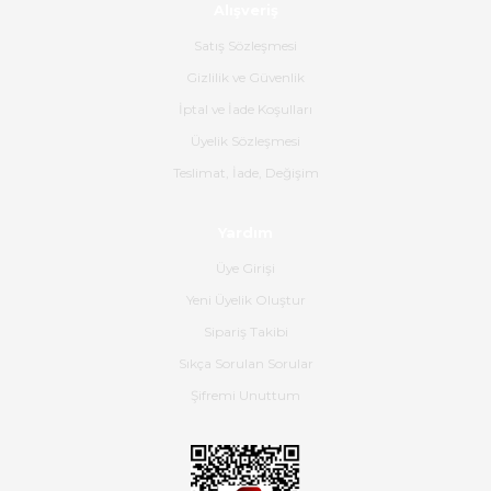
Alışveriş
Ürün sorunsuz ulaştı havalı
poşetlerle gönderim yapıyorlar.
Satış Sözleşmesi
Ürünün kodu XDR-240e-24 yeni
ürün geliyor.
Gizlilik ve Güvenlik
İptal ve İade Koşulları
B... K... | 16/06/2026
Üyelik Sözleşmesi
Gerçekten harika ve etkileyici
Teslimat, İade, Değişim
olmuş, tam istediğim gibi. Ayrıca
satış personeline de güzel ve
Yardım
nazik ilgisi için teşekkür ederim.
Üye Girişi
Dima Kulalac | 18/05/2026
Yeni Üyelik Oluştur
Hızlı bir şekilde elimize ulaştı
Sipariş Takibi
güzel paketlenmişti
Sıkça Sorulan Sorular
B... K... | 16/05/2026
Şifremi Unuttum
Ürün iki gün içinde elime
ulaştı.Ürünün paketlenmesi
gayet başarılı hasarsız bir şekilde