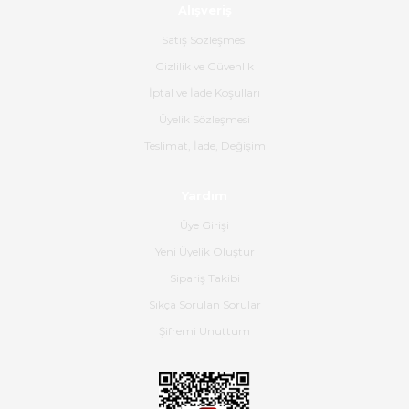
Alışveriş
Ürün sorunsuz ulaştı havalı
poşetlerle gönderim yapıyorlar.
Satış Sözleşmesi
Ürünün kodu XDR-240e-24 yeni
ürün geliyor.
Gizlilik ve Güvenlik
İptal ve İade Koşulları
B... K... | 16/06/2026
Üyelik Sözleşmesi
Gerçekten harika ve etkileyici
Teslimat, İade, Değişim
olmuş, tam istediğim gibi. Ayrıca
satış personeline de güzel ve
Yardım
nazik ilgisi için teşekkür ederim.
Üye Girişi
Dima Kulalac | 18/05/2026
Yeni Üyelik Oluştur
Hızlı bir şekilde elimize ulaştı
Sipariş Takibi
güzel paketlenmişti
Sıkça Sorulan Sorular
B... K... | 16/05/2026
Şifremi Unuttum
Ürün iki gün içinde elime
ulaştı.Ürünün paketlenmesi
gayet başarılı hasarsız bir şekilde