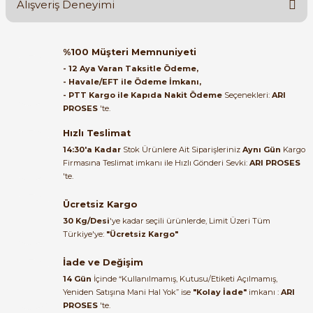
Alışveriş Deneyimi
Soru Sor
Orijinal kutusuyla ertesi gün
%100 Müşteri Memnuniyeti
ulaştı elimize. Teşekkürler.
- 12 Aya Varan Taksitle Ödeme,
- Havale/EFT ile Ödeme İmkanı,
B... A... | 27/06/2026
- PTT Kargo ile Kapıda Nakit Ödeme
Seçenekleri:
ARI
e Pako Şalterler
PROSES
'te.
Satıcı ilgili ve çok yardım severdi
bundan mehmet bey ilgi ve
Hızlı Teslimat
alakası için teşekkür ederim
14:30'a Kadar
Stok Ürünlere Ait Siparişleriniz
Aynı Gün
Kargo
Firmasına Teslimat imkanı ile Hızlı Gönderi Sevki:
ARI PROSES
muhammed demirci |
'te.
22/06/2026
Ücretsiz Kargo
Ürün elime eksiksiz ve hasarsız
30 Kg/Desi
'ye kadar seçili ürünlerde, Limit Üzeri Tüm
ulaştı. Paketleme özenliydi,
Türkiye'ye:
"Ücretsiz Kargo"
alışveriş sürecinden memnun
kaldım.
İade ve Değişim
14 Gün
İçinde “Kullanılmamış, Kutusu/Etiketi Açılmamış,
Kemal Toktaş | 20/06/2026
Yeniden Satışına Mani Hal Yok” ise
"Kolay İade"
imkanı :
ARI
PROSES
'te.