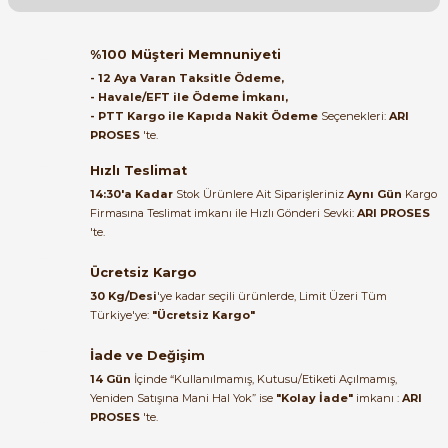
Soru Sor
Orijinal kutusuyla ertesi gün
%100 Müşteri Memnuniyeti
ulaştı elimize. Teşekkürler.
- 12 Aya Varan Taksitle Ödeme,
- Havale/EFT ile Ödeme İmkanı,
B... A... | 27/06/2026
- PTT Kargo ile Kapıda Nakit Ödeme
Seçenekleri:
ARI
PROSES
'te.
e Pako Şalterler
Satıcı ilgili ve çok yardım severdi
bundan mehmet bey ilgi ve
Hızlı Teslimat
alakası için teşekkür ederim
14:30'a Kadar
Stok Ürünlere Ait Siparişleriniz
Aynı Gün
Kargo
Firmasına Teslimat imkanı ile Hızlı Gönderi Sevki:
ARI PROSES
muhammed demirci |
'te.
22/06/2026
Ücretsiz Kargo
Ürün elime eksiksiz ve hasarsız
30 Kg/Desi
'ye kadar seçili ürünlerde, Limit Üzeri Tüm
ulaştı. Paketleme özenliydi,
Türkiye'ye:
"Ücretsiz Kargo"
alışveriş sürecinden memnun
kaldım.
İade ve Değişim
14 Gün
İçinde “Kullanılmamış, Kutusu/Etiketi Açılmamış,
Kemal Toktaş | 20/06/2026
Yeniden Satışına Mani Hal Yok” ise
"Kolay İade"
imkanı :
ARI
PROSES
'te.
Alışveriş süreci de hızlı ve