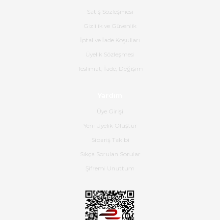
poşetlerle gönderim yapıyorlar.
Satış Sözleşmesi
Ürünün kodu XDR-240e-24 yeni
ürün geliyor.
Gizlilik ve Güvenlik
İptal ve İade Koşulları
B... K... | 16/06/2026
Üyelik Sözleşmesi
Gerçekten harika ve etkileyici
Teslimat, İade, Değişim
olmuş, tam istediğim gibi. Ayrıca
satış personeline de güzel ve
Yardım
nazik ilgisi için teşekkür ederim.
Üye Girişi
Dima Kulalac | 18/05/2026
Yeni Üyelik Oluştur
Hızlı bir şekilde elimize ulaştı
Sipariş Takibi
güzel paketlenmişti
Sıkça Sorulan Sorular
B... K... | 16/05/2026
Şifremi Unuttum
Ürün iki gün içinde elime
ulaştı.Ürünün paketlenmesi
gayet başarılı hasarsız bir şekilde
teslim aldım. Bu konudaki