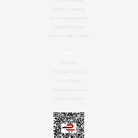
Satış Sözleşmesi
Ürünün kodu XDR-240e-24 yeni
ürün geliyor.
Gizlilik ve Güvenlik
İptal ve İade Koşulları
B... K... | 16/06/2026
Üyelik Sözleşmesi
Gerçekten harika ve etkileyici
Teslimat, İade, Değişim
olmuş, tam istediğim gibi. Ayrıca
satış personeline de güzel ve
Yardım
nazik ilgisi için teşekkür ederim.
Üye Girişi
Dima Kulalac | 18/05/2026
Yeni Üyelik Oluştur
Hızlı bir şekilde elimize ulaştı
Sipariş Takibi
güzel paketlenmişti
Sıkça Sorulan Sorular
B... K... | 16/05/2026
Şifremi Unuttum
Ürün iki gün içinde elime
ulaştı.Ürünün paketlenmesi
gayet başarılı hasarsız bir şekilde
teslim aldım. Bu konudaki
hassasiyetleri ve Ürünün kalitesi