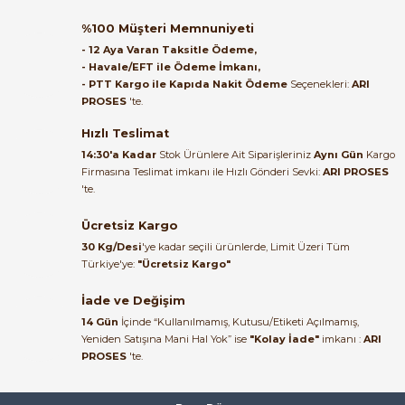
Orijinal kutusuyla ertesi gün
%100 Müşteri Memnuniyeti
ulaştı elimize. Teşekkürler.
- 12 Aya Varan Taksitle Ödeme,
- Havale/EFT ile Ödeme İmkanı,
B... A... | 27/06/2026
- PTT Kargo ile Kapıda Nakit Ödeme
Seçenekleri:
ARI
PROSES
'te.
Satıcı ilgili ve çok yardım severdi
e Pako Şalterler
bundan mehmet bey ilgi ve
Hızlı Teslimat
alakası için teşekkür ederim
14:30'a Kadar
Stok Ürünlere Ait Siparişleriniz
Aynı Gün
Kargo
Firmasına Teslimat imkanı ile Hızlı Gönderi Sevki:
ARI PROSES
muhammed demirci |
'te.
22/06/2026
Ücretsiz Kargo
Ürün elime eksiksiz ve hasarsız
30 Kg/Desi
'ye kadar seçili ürünlerde, Limit Üzeri Tüm
ulaştı. Paketleme özenliydi,
Türkiye'ye:
"Ücretsiz Kargo"
alışveriş sürecinden memnun
kaldım.
İade ve Değişim
14 Gün
İçinde “Kullanılmamış, Kutusu/Etiketi Açılmamış,
Kemal Toktaş | 20/06/2026
Yeniden Satışına Mani Hal Yok” ise
"Kolay İade"
imkanı :
ARI
PROSES
'te.
Alışveriş süreci de hızlı ve
problemsiz geçti.