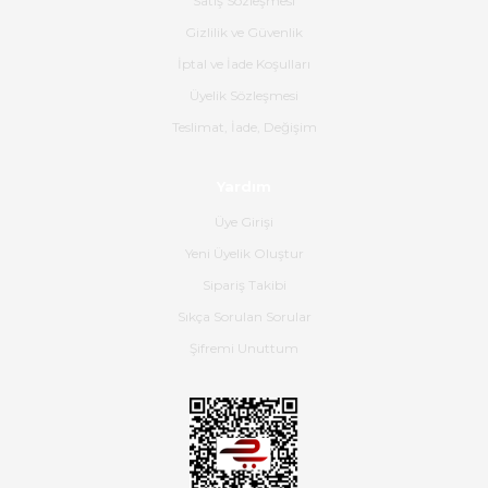
Satış Sözleşmesi
Ürünün kodu XDR-240e-24 yeni
ürün geliyor.
Gizlilik ve Güvenlik
İptal ve İade Koşulları
B... K... | 16/06/2026
Üyelik Sözleşmesi
Gerçekten harika ve etkileyici
Teslimat, İade, Değişim
olmuş, tam istediğim gibi. Ayrıca
satış personeline de güzel ve
Yardım
nazik ilgisi için teşekkür ederim.
Üye Girişi
Dima Kulalac | 18/05/2026
Yeni Üyelik Oluştur
Hızlı bir şekilde elimize ulaştı
Sipariş Takibi
güzel paketlenmişti
Sıkça Sorulan Sorular
B... K... | 16/05/2026
Şifremi Unuttum
Ürün iki gün içinde elime
ulaştı.Ürünün paketlenmesi
gayet başarılı hasarsız bir şekilde
teslim aldım. Bu konudaki
hassasiyetleri ve Ürünün kalitesi