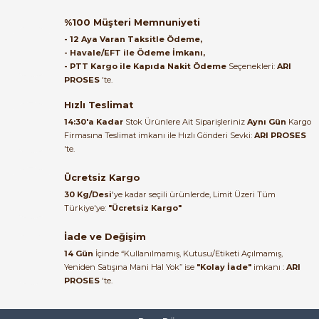
Orijinal kutusuyla ertesi gün
%100 Müşteri Memnuniyeti
ulaştı elimize. Teşekkürler.
- 12 Aya Varan Taksitle Ödeme,
e Pako Şalterler
- Havale/EFT ile Ödeme İmkanı,
B... A... | 27/06/2026
- PTT Kargo ile Kapıda Nakit Ödeme
Seçenekleri:
ARI
PROSES
'te.
Satıcı ilgili ve çok yardım severdi
bundan mehmet bey ilgi ve
Hızlı Teslimat
alakası için teşekkür ederim
14:30'a Kadar
Stok Ürünlere Ait Siparişleriniz
Aynı Gün
Kargo
Firmasına Teslimat imkanı ile Hızlı Gönderi Sevki:
ARI PROSES
muhammed demirci |
'te.
22/06/2026
Ücretsiz Kargo
Ürün elime eksiksiz ve hasarsız
30 Kg/Desi
'ye kadar seçili ürünlerde, Limit Üzeri Tüm
ulaştı. Paketleme özenliydi,
Türkiye'ye:
"Ücretsiz Kargo"
alışveriş sürecinden memnun
kaldım.
İade ve Değişim
14 Gün
İçinde “Kullanılmamış, Kutusu/Etiketi Açılmamış,
Kemal Toktaş | 20/06/2026
Yeniden Satışına Mani Hal Yok” ise
"Kolay İade"
imkanı :
ARI
PROSES
'te.
Alışveriş süreci de hızlı ve
problemsiz geçti.