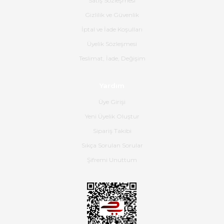
Satış Sözleşmesi
Ürünün kodu XDR-240e-24 yeni
ürün geliyor.
Gizlilik ve Güvenlik
İptal ve İade Koşulları
B... K... | 16/06/2026
Üyelik Sözleşmesi
Gerçekten harika ve etkileyici
Teslimat, İade, Değişim
olmuş, tam istediğim gibi. Ayrıca
satış personeline de güzel ve
Yardım
nazik ilgisi için teşekkür ederim.
Üye Girişi
Dima Kulalac | 18/05/2026
Yeni Üyelik Oluştur
Hızlı bir şekilde elimize ulaştı
Sipariş Takibi
güzel paketlenmişti
Sıkça Sorulan Sorular
B... K... | 16/05/2026
Şifremi Unuttum
Ürün iki gün içinde elime
ulaştı.Ürünün paketlenmesi
gayet başarılı hasarsız bir şekilde
teslim aldım. Bu konudaki
hassasiyetleri ve Ürünün kalitesi