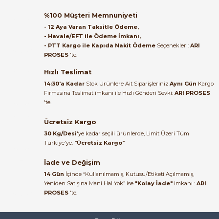
Orijinal kutusuyla ertesi gün
%100 Müşteri Memnuniyeti
ulaştı elimize. Teşekkürler.
- 12 Aya Varan Taksitle Ödeme,
- Havale/EFT ile Ödeme İmkanı,
B... A... | 27/06/2026
- PTT Kargo ile Kapıda Nakit Ödeme
Seçenekleri:
ARI
PROSES
'te.
Satıcı ilgili ve çok yardım severdi
e Pako Şalterler
bundan mehmet bey ilgi ve
Hızlı Teslimat
alakası için teşekkür ederim
14:30'a Kadar
Stok Ürünlere Ait Siparişleriniz
Aynı Gün
Kargo
Firmasına Teslimat imkanı ile Hızlı Gönderi Sevki:
ARI PROSES
muhammed demirci |
'te.
22/06/2026
Ücretsiz Kargo
Ürün elime eksiksiz ve hasarsız
30 Kg/Desi
'ye kadar seçili ürünlerde, Limit Üzeri Tüm
ulaştı. Paketleme özenliydi,
Türkiye'ye:
"Ücretsiz Kargo"
alışveriş sürecinden memnun
kaldım.
İade ve Değişim
14 Gün
İçinde “Kullanılmamış, Kutusu/Etiketi Açılmamış,
Kemal Toktaş | 20/06/2026
Yeniden Satışına Mani Hal Yok” ise
"Kolay İade"
imkanı :
ARI
PROSES
'te.
Alışveriş süreci de hızlı ve
problemsiz geçti.