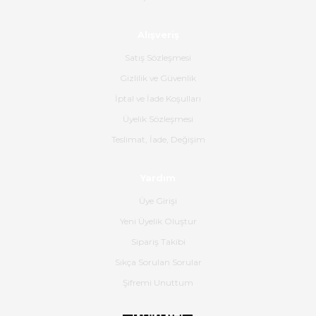
Ahmet Çağın | 20/06/2026
Alışveriş
Ürün sorunsuz ulaştı havalı
poşetlerle gönderim yapıyorlar.
Satış Sözleşmesi
Ürünün kodu XDR-240e-24 yeni
ürün geliyor.
Gizlilik ve Güvenlik
İptal ve İade Koşulları
B... K... | 16/06/2026
Üyelik Sözleşmesi
Gerçekten harika ve etkileyici
Teslimat, İade, Değişim
olmuş, tam istediğim gibi. Ayrıca
satış personeline de güzel ve
Yardım
nazik ilgisi için teşekkür ederim.
Üye Girişi
Dima Kulalac | 18/05/2026
Yeni Üyelik Oluştur
Hızlı bir şekilde elimize ulaştı
Sipariş Takibi
güzel paketlenmişti
Sıkça Sorulan Sorular
B... K... | 16/05/2026
Şifremi Unuttum
Ürün iki gün içinde elime