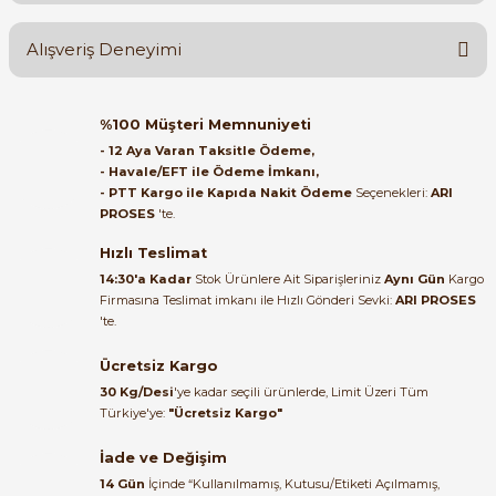
Ürün hakkında henüz soru sorulmamış.
Alışveriş Deneyimi
Soru Sor
Orijinal kutusuyla ertesi gün
%100 Müşteri Memnuniyeti
ulaştı elimize. Teşekkürler.
- 12 Aya Varan Taksitle Ödeme,
e Pako Şalterler
- Havale/EFT ile Ödeme İmkanı,
B... A... | 27/06/2026
- PTT Kargo ile Kapıda Nakit Ödeme
Seçenekleri:
ARI
PROSES
'te.
Satıcı ilgili ve çok yardım severdi
bundan mehmet bey ilgi ve
Hızlı Teslimat
alakası için teşekkür ederim
14:30'a Kadar
Stok Ürünlere Ait Siparişleriniz
Aynı Gün
Kargo
Firmasına Teslimat imkanı ile Hızlı Gönderi Sevki:
ARI PROSES
muhammed demirci |
'te.
22/06/2026
Ücretsiz Kargo
Ürün elime eksiksiz ve hasarsız
30 Kg/Desi
'ye kadar seçili ürünlerde, Limit Üzeri Tüm
ulaştı. Paketleme özenliydi,
Türkiye'ye:
"Ücretsiz Kargo"
alışveriş sürecinden memnun
kaldım.
İade ve Değişim
14 Gün
İçinde “Kullanılmamış, Kutusu/Etiketi Açılmamış,
Kemal Toktaş | 20/06/2026