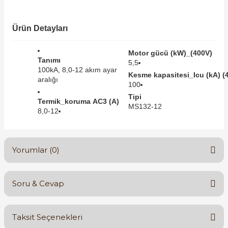
SIMATIC SAFETY
Kaynakları - UPS
Ürün Detayları
SIMATIC TIA PORTAL HMI Yazılımları
re Kesiciler
Motor gücü (kW)_(400V)
SIMATIC Yazılım Paketleri
Tanımı
5,5
100kA, 8,0-12 akım ayar
Kesme kapasitesi_Icu (kA) (
aralığı
SIMOTION Hareket Kontrol Üniteleri
100
Tipi
alterleri
Termik_koruma AC3 (A)
MS132-12
SIRIUS SAFETY
8,0-12
er Şalterleri
WinCC Unified Runtime Yazılımları
Yorumlar (0)
ler
Soru & Cevap
Bu ürüne ilk yorumu siz yapın!
ı
Taksit Seçenekleri
umuşak Yol Vericiler
Yorum Yaz