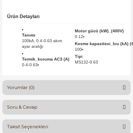
SIMATIC SAFETY
Kaynakları - UPS
Ürün Detayları
SIMATIC TIA PORTAL HMI Yazılımları
re Kesiciler
Motor gücü (kW)_(400V)
SIMATIC Yazılım Paketleri
Tanımı
0.12
100kA, 0.4-0.63 akım
Kesme kapasitesi_Icu (kA) (
ayar aralığı
SIMOTION Hareket Kontrol Üniteleri
100
Tipi
alterleri
Termik_koruma AC3 (A)
MS132-0.63
SIRIUS SAFETY
0.4-0.63
er Şalterleri
WinCC Unified Runtime Yazılımları
Yorumlar (0)
ler
Soru & Cevap
Bu ürüne ilk yorumu siz yapın!
ı
Taksit Seçenekleri
umuşak Yol Vericiler
Yorum Yaz