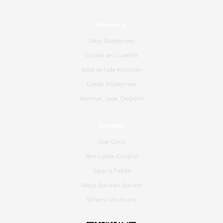
Ahmet Çağın | 20/06/2026
Alışveriş
Ürün sorunsuz ulaştı havalı
poşetlerle gönderim yapıyorlar.
Satış Sözleşmesi
Ürünün kodu XDR-240e-24 yeni
ürün geliyor.
Gizlilik ve Güvenlik
İptal ve İade Koşulları
B... K... | 16/06/2026
Üyelik Sözleşmesi
Gerçekten harika ve etkileyici
Teslimat, İade, Değişim
olmuş, tam istediğim gibi. Ayrıca
satış personeline de güzel ve
Yardım
nazik ilgisi için teşekkür ederim.
Üye Girişi
Dima Kulalac | 18/05/2026
Yeni Üyelik Oluştur
Hızlı bir şekilde elimize ulaştı
Sipariş Takibi
güzel paketlenmişti
Sıkça Sorulan Sorular
B... K... | 16/05/2026
Şifremi Unuttum
Ürün iki gün içinde elime