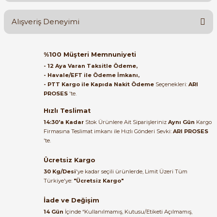
Ürün hakkında henüz soru sorulmamış.
Alışveriş Deneyimi
Soru Sor
Orijinal kutusuyla ertesi gün
%100 Müşteri Memnuniyeti
ulaştı elimize. Teşekkürler.
- 12 Aya Varan Taksitle Ödeme,
e Pako Şalterler
- Havale/EFT ile Ödeme İmkanı,
B... A... | 27/06/2026
- PTT Kargo ile Kapıda Nakit Ödeme
Seçenekleri:
ARI
PROSES
'te.
Satıcı ilgili ve çok yardım severdi
bundan mehmet bey ilgi ve
Hızlı Teslimat
alakası için teşekkür ederim
14:30'a Kadar
Stok Ürünlere Ait Siparişleriniz
Aynı Gün
Kargo
Firmasına Teslimat imkanı ile Hızlı Gönderi Sevki:
ARI PROSES
muhammed demirci |
'te.
22/06/2026
Ücretsiz Kargo
Ürün elime eksiksiz ve hasarsız
30 Kg/Desi
'ye kadar seçili ürünlerde, Limit Üzeri Tüm
ulaştı. Paketleme özenliydi,
Türkiye'ye:
"Ücretsiz Kargo"
alışveriş sürecinden memnun
kaldım.
İade ve Değişim
14 Gün
İçinde “Kullanılmamış, Kutusu/Etiketi Açılmamış,
Kemal Toktaş | 20/06/2026