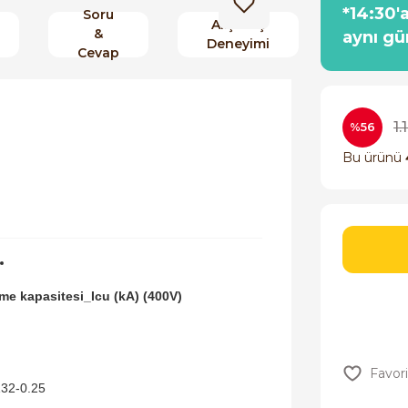
*14:30'
Soru
Alışveriş
&
aynı gü
Deneyimi
Cevap
1.
%56
Bu ürünü
me kapasitesi_Icu (kA) (400V)
32-0.25