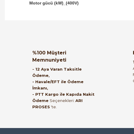
Motor gücü (kW)_(400V)
Orijinal kutusuyla ertesi gün ulaştı elimize.
Teşekkürler.
Ürün hakkında henüz soru s
Bu ürüne ilk yorumu siz
%100 Müşteri
B... A... | 27/06/2026
Memnuniyeti
Yorum Yaz
Soru Sor
- 12 Aya Varan Taksitle
Ödeme,
Satıcı ilgili ve çok yardım severdi bundan
- Havale/EFT ile Ödeme
mehmet bey ilgi ve alakası için teşekkür
İmkanı,
- PTT Kargo ile Kapıda Nakit
ederim
Ödeme
Seçenekleri:
ARI
PROSES
'te.
muhammed demirci | 22/06/2026
Ürün elime eksiksiz ve hasarsız ulaştı.