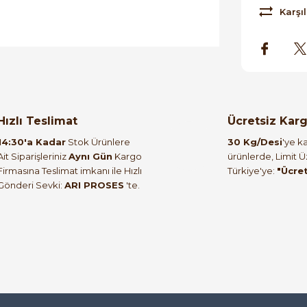
Karşıl
orulmamış.
 yapın!
Hızlı Teslimat
Ücretsiz Kar
14:30'a Kadar
Stok Ürünlere
30 Kg/Desi
'ye ka
Ait Siparişleriniz
Aynı Gün
Kargo
ürünlerde, Limit 
Firmasına Teslimat imkanı ile Hızlı
Türkiye'ye:
"Ücre
Gönderi Sevki:
ARI PROSES
'te.