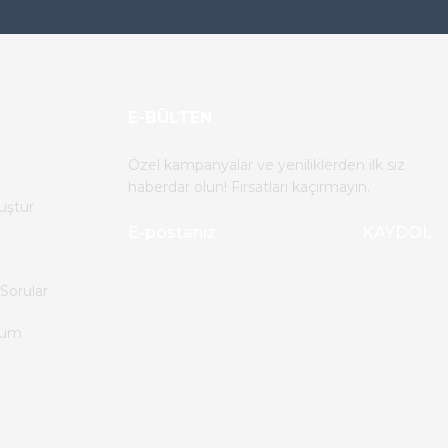
E-BÜLTEN
Özel kampanyalar ve yeniliklerden ilk siz
haberdar olun! Fırsatları kaçırmayın.
uştur
KAYDOL
Sorular
tum