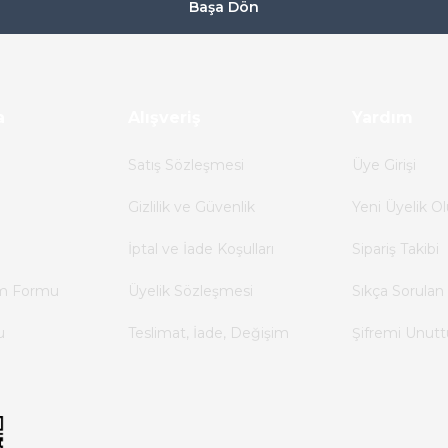
Başa Dön
a
Alışveriş
Yardım
Satış Sözleşmesi
Üye Girişi
Gizlilik ve Güvenlik
Yeni Üyelik Ol
İptal ve İade Koşulları
Sipariş Takibi
im Formu
Üyelik Sözleşmesi
Sıkça Sorulan 
u
Teslimat, İade, Değişim
Şifremi Unut