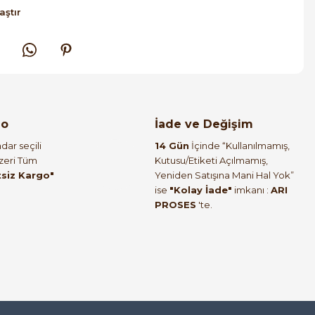
aştır
go
İade ve Değişim
dar seçili
14 Gün
İçinde “Kullanılmamış,
Üzeri Tüm
Kutusu/Etiketi Açılmamış,
tsiz Kargo"
Yeniden Satışına Mani Hal Yok”
ise
"Kolay İade"
imkanı :
ARI
PROSES
'te.