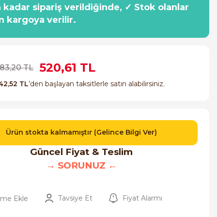
a kadar sipariş verildiğinde, ✓ Stok olanlar
n kargoya verilir.
520,61 TL
183,20 TL
42,52 TL
’den başlayan taksitlerle satın alabilirsiniz.
Ürün stokta kalmamıştır (Gelince Bilgi Ver)
Güncel Fiyat & Teslim
→ SORUNUZ ←
Tavsiye Et
Fiyat Alarmı