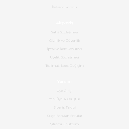
İletişim Formu
Ahmet Çağın | 20/06/2026
Alışveriş
Ürün sorunsuz ulaştı havalı
poşetlerle gönderim yapıyorlar.
Satış Sözleşmesi
Ürünün kodu XDR-240e-24 yeni
ürün geliyor.
Gizlilik ve Güvenlik
İptal ve İade Koşulları
B... K... | 16/06/2026
Üyelik Sözleşmesi
Gerçekten harika ve etkileyici
Teslimat, İade, Değişim
olmuş, tam istediğim gibi. Ayrıca
satış personeline de güzel ve
Yardım
nazik ilgisi için teşekkür ederim.
Üye Girişi
Dima Kulalac | 18/05/2026
Yeni Üyelik Oluştur
Hızlı bir şekilde elimize ulaştı
Sipariş Takibi
güzel paketlenmişti
Sıkça Sorulan Sorular
B... K... | 16/05/2026
Şifremi Unuttum