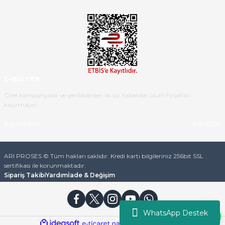
Ürün iki gün içinde elime
ulaştı.Ürünün paketlenmesi
gayet başarılı hasarsız bir şekilde
teslim aldım. Bu konudaki
hassasiyetleri ve Ürünün kalitesi
için teşekkür ederim
E-BÜLTEN
C... K... | 16/05/2026
Özel kampanyalar ve yeniliklerden ilk siz haberdar olun! Fırsatları
kaçırmayın.
Deneyimini Paylaş
Diğer yorumları göster
KAYDOL
ARI PROSES © Tüm hakları saklıdır. Kredi kartı bilgileriniz 256bit SSL
sertifikası ile korunmaktadır.
Sipariş Takibi
Yardım
İade & Değişim
WhatsApp Destek
ideasoft
ile
e-