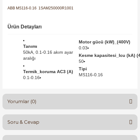
SIMATIC SAFETY
ABB MS116-0.16 1SAM250000R1001
Kaynakları - UPS
SIMATIC TIA PORTAL HMI Yazılımları
Ürün Detayları
re Kesiciler
SIMATIC Yazılım Paketleri
Motor gücü (kW)_(400V)
Tanımı
0.03
SIMOTION Hareket Kontrol Üniteleri
50kA, 0.1-0.16 akım ayar
Kesme kapasitesi_Icu (kA) (
aralığı
alterleri
50
SIRIUS SAFETY
Tipi
Termik_koruma AC3 (A)
MS116-0.16
er Şalterleri
0.1-0.16
WinCC Unified Runtime Yazılımları
Yorumlar (0)
ler
Soru & Cevap
ı
Bu ürüne ilk yorumu siz yapın!
umuşak Yol Vericiler