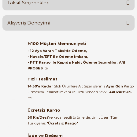
Taksit Seçenekleri
Yorum Yaz
Ürün hakkında henüz soru sorulmamış.
Alışveriş Deneyimi
Soru Sor
Orijinal kutusuyla ertesi gün
e Pako Şalterler
%100 Müşteri Memnuniyeti
ulaştı elimize. Teşekkürler.
- 12 Aya Varan Taksitle Ödeme,
- Havale/EFT ile Ödeme İmkanı,
B... A... | 27/06/2026
- PTT Kargo ile Kapıda Nakit Ödeme
Seçenekleri:
ARI
PROSES
'te.
Satıcı ilgili ve çok yardım severdi
bundan mehmet bey ilgi ve
Hızlı Teslimat
alakası için teşekkür ederim
14:30'a Kadar
Stok Ürünlere Ait Siparişleriniz
Aynı Gün
Kargo
Firmasına Teslimat imkanı ile Hızlı Gönderi Sevki:
ARI PROSES
muhammed demirci |
'te.
22/06/2026
Ücretsiz Kargo
Ürün elime eksiksiz ve hasarsız
30 Kg/Desi
'ye kadar seçili ürünlerde, Limit Üzeri Tüm
ulaştı. Paketleme özenliydi,
Türkiye'ye:
"Ücretsiz Kargo"
alışveriş sürecinden memnun
kaldım.
İade ve Değişim