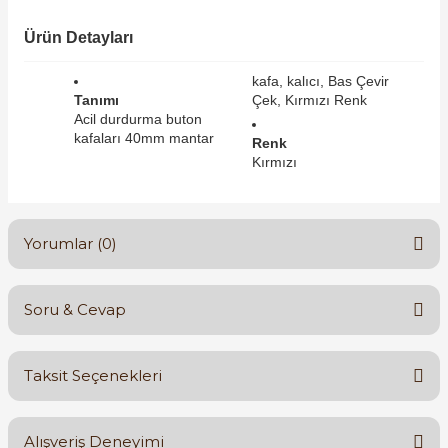
SIMATIC SAFETY
Ürün Detayları
Kaynakları - UPS
SIMATIC TIA PORTAL HMI Yazılımları
kafa, kalıcı, Bas Çevir
re Kesiciler
Tanımı
Çek, Kırmızı Renk
SIMATIC Yazılım Paketleri
Acil durdurma buton
kafaları 40mm mantar
Renk
Kırmızı
SIMOTION Hareket Kontrol Üniteleri
alterleri
SIRIUS SAFETY
Yorumlar (0)
er Şalterleri
WinCC Unified Runtime Yazılımları
Soru & Cevap
Bu ürüne ilk yorumu siz yapın!
ler
Taksit Seçenekleri
ı
Yorum Yaz
Ürün hakkında henüz soru sorulmamış.
Alışveriş Deneyimi
umuşak Yol Vericiler