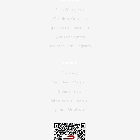
Ürün sorunsuz ulaştı havalı
poşetlerle gönderim yapıyorlar.
Satış Sözleşmesi
Ürünün kodu XDR-240e-24 yeni
ürün geliyor.
Gizlilik ve Güvenlik
İptal ve İade Koşulları
B... K... | 16/06/2026
Üyelik Sözleşmesi
Gerçekten harika ve etkileyici
Teslimat, İade, Değişim
olmuş, tam istediğim gibi. Ayrıca
satış personeline de güzel ve
Yardım
nazik ilgisi için teşekkür ederim.
Üye Girişi
Dima Kulalac | 18/05/2026
Yeni Üyelik Oluştur
Hızlı bir şekilde elimize ulaştı
Sipariş Takibi
güzel paketlenmişti
Sıkça Sorulan Sorular
B... K... | 16/05/2026
Şifremi Unuttum
Ürün iki gün içinde elime
ulaştı.Ürünün paketlenmesi
gayet başarılı hasarsız bir şekilde