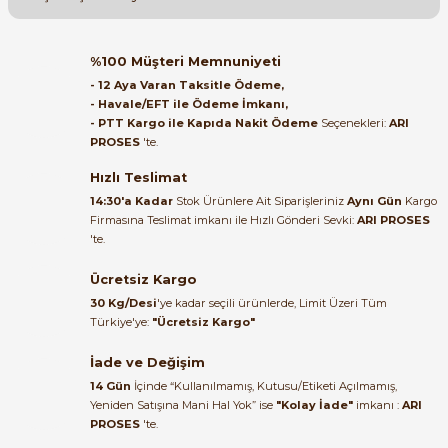
Soru Sor
Orijinal kutusuyla ertesi gün
%100 Müşteri Memnuniyeti
ulaştı elimize. Teşekkürler.
- 12 Aya Varan Taksitle Ödeme,
- Havale/EFT ile Ödeme İmkanı,
B... A... | 27/06/2026
- PTT Kargo ile Kapıda Nakit Ödeme
Seçenekleri:
ARI
e Pako Şalterler
PROSES
'te.
Satıcı ilgili ve çok yardım severdi
bundan mehmet bey ilgi ve
Hızlı Teslimat
alakası için teşekkür ederim
14:30'a Kadar
Stok Ürünlere Ait Siparişleriniz
Aynı Gün
Kargo
Firmasına Teslimat imkanı ile Hızlı Gönderi Sevki:
ARI PROSES
muhammed demirci |
'te.
22/06/2026
Ücretsiz Kargo
Ürün elime eksiksiz ve hasarsız
30 Kg/Desi
'ye kadar seçili ürünlerde, Limit Üzeri Tüm
ulaştı. Paketleme özenliydi,
Türkiye'ye:
"Ücretsiz Kargo"
alışveriş sürecinden memnun
kaldım.
İade ve Değişim
14 Gün
İçinde “Kullanılmamış, Kutusu/Etiketi Açılmamış,
Kemal Toktaş | 20/06/2026
Yeniden Satışına Mani Hal Yok” ise
"Kolay İade"
imkanı :
ARI
PROSES
'te.
Alışveriş süreci de hızlı ve