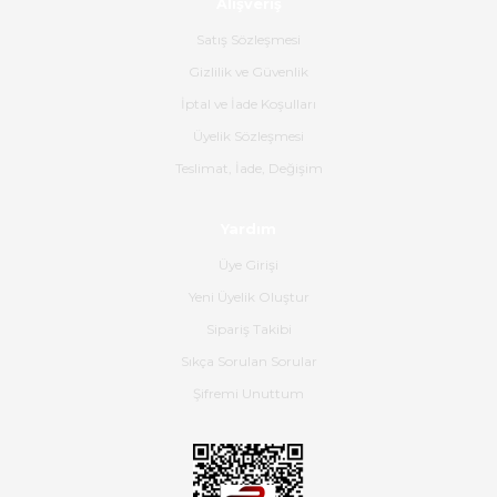
Alışveriş
Ürün sorunsuz ulaştı havalı
poşetlerle gönderim yapıyorlar.
Satış Sözleşmesi
Ürünün kodu XDR-240e-24 yeni
ürün geliyor.
Gizlilik ve Güvenlik
İptal ve İade Koşulları
B... K... | 16/06/2026
Üyelik Sözleşmesi
Gerçekten harika ve etkileyici
Teslimat, İade, Değişim
olmuş, tam istediğim gibi. Ayrıca
satış personeline de güzel ve
Yardım
nazik ilgisi için teşekkür ederim.
Üye Girişi
Dima Kulalac | 18/05/2026
Yeni Üyelik Oluştur
Hızlı bir şekilde elimize ulaştı
Sipariş Takibi
güzel paketlenmişti
Sıkça Sorulan Sorular
B... K... | 16/05/2026
Şifremi Unuttum
Ürün iki gün içinde elime
ulaştı.Ürünün paketlenmesi
gayet başarılı hasarsız bir şekilde