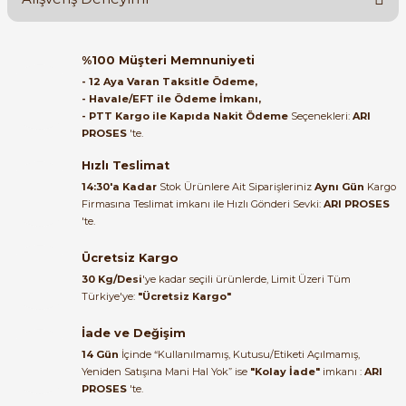
Soru Sor
Orijinal kutusuyla ertesi gün
%100 Müşteri Memnuniyeti
ulaştı elimize. Teşekkürler.
- 12 Aya Varan Taksitle Ödeme,
- Havale/EFT ile Ödeme İmkanı,
B... A... | 27/06/2026
- PTT Kargo ile Kapıda Nakit Ödeme
Seçenekleri:
ARI
e Pako Şalterler
PROSES
'te.
Satıcı ilgili ve çok yardım severdi
bundan mehmet bey ilgi ve
Hızlı Teslimat
alakası için teşekkür ederim
14:30'a Kadar
Stok Ürünlere Ait Siparişleriniz
Aynı Gün
Kargo
Firmasına Teslimat imkanı ile Hızlı Gönderi Sevki:
ARI PROSES
muhammed demirci |
'te.
22/06/2026
Ücretsiz Kargo
Ürün elime eksiksiz ve hasarsız
30 Kg/Desi
'ye kadar seçili ürünlerde, Limit Üzeri Tüm
ulaştı. Paketleme özenliydi,
Türkiye'ye:
"Ücretsiz Kargo"
alışveriş sürecinden memnun
kaldım.
İade ve Değişim
14 Gün
İçinde “Kullanılmamış, Kutusu/Etiketi Açılmamış,
Kemal Toktaş | 20/06/2026
Yeniden Satışına Mani Hal Yok” ise
"Kolay İade"
imkanı :
ARI
PROSES
'te.