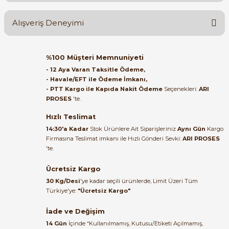
Ürün hakkında henüz soru sorulmamış.
Alışveriş Deneyimi
Soru Sor
Orijinal kutusuyla ertesi gün
%100 Müşteri Memnuniyeti
ulaştı elimize. Teşekkürler.
- 12 Aya Varan Taksitle Ödeme,
e Pako Şalterler
- Havale/EFT ile Ödeme İmkanı,
B... A... | 27/06/2026
- PTT Kargo ile Kapıda Nakit Ödeme
Seçenekleri:
ARI
PROSES
'te.
Satıcı ilgili ve çok yardım severdi
bundan mehmet bey ilgi ve
Hızlı Teslimat
alakası için teşekkür ederim
14:30'a Kadar
Stok Ürünlere Ait Siparişleriniz
Aynı Gün
Kargo
Firmasına Teslimat imkanı ile Hızlı Gönderi Sevki:
ARI PROSES
muhammed demirci |
'te.
22/06/2026
Ücretsiz Kargo
Ürün elime eksiksiz ve hasarsız
30 Kg/Desi
'ye kadar seçili ürünlerde, Limit Üzeri Tüm
ulaştı. Paketleme özenliydi,
Türkiye'ye:
"Ücretsiz Kargo"
alışveriş sürecinden memnun
kaldım.
İade ve Değişim
14 Gün
İçinde “Kullanılmamış, Kutusu/Etiketi Açılmamış,
Kemal Toktaş | 20/06/2026