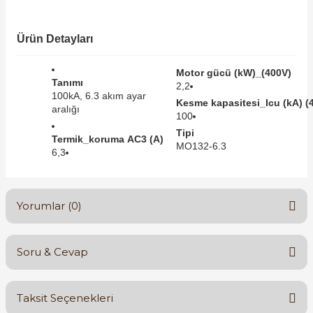
SIMATIC SAFETY
Kaynakları - UPS
Ürün Detayları
SIMATIC TIA PORTAL HMI Yazılımları
re Kesiciler
Motor gücü (kW)_(400V)
SIMATIC Yazılım Paketleri
Tanımı
2,2
100kA, 6.3 akım ayar
Kesme kapasitesi_Icu (kA) (
aralığı
SIMOTION Hareket Kontrol Üniteleri
100
Tipi
alterleri
Termik_koruma AC3 (A)
MO132-6.3
SIRIUS SAFETY
6,3
er Şalterleri
WinCC Unified Runtime Yazılımları
Yorumlar (0)
ler
Soru & Cevap
Bu ürüne ilk yorumu siz yapın!
ı
Taksit Seçenekleri
umuşak Yol Vericiler
Yorum Yaz