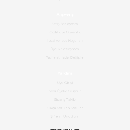
Ahmet Çağın | 20/06/2026
Alışveriş
Ürün sorunsuz ulaştı havalı
poşetlerle gönderim yapıyorlar.
Satış Sözleşmesi
Ürünün kodu XDR-240e-24 yeni
ürün geliyor.
Gizlilik ve Güvenlik
İptal ve İade Koşulları
B... K... | 16/06/2026
Üyelik Sözleşmesi
Gerçekten harika ve etkileyici
Teslimat, İade, Değişim
olmuş, tam istediğim gibi. Ayrıca
satış personeline de güzel ve
Yardım
nazik ilgisi için teşekkür ederim.
Üye Girişi
Dima Kulalac | 18/05/2026
Yeni Üyelik Oluştur
Hızlı bir şekilde elimize ulaştı
Sipariş Takibi
güzel paketlenmişti
Sıkça Sorulan Sorular
B... K... | 16/05/2026
Şifremi Unuttum
Ürün iki gün içinde elime