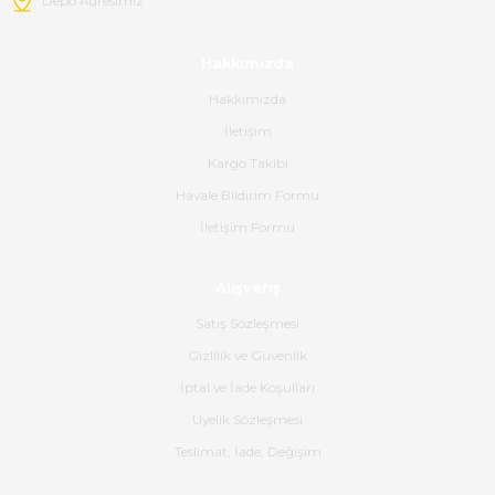
Depo Adresimiz
Paketleme çok profesyonelce
yapılmıştı ürün siparişinden
Hakkımızda
bana ulaşımına kadar ilgi ve
alakaları üst düzeydi itina ile
Hakkımızda
tavsiye ederim
İletişim
Ahmet Çağın | 20/06/2026
Kargo Takibi
Havale Bildirim Formu
Ürün sorunsuz ulaştı havalı
İletişim Formu
poşetlerle gönderim yapıyorlar.
Ürünün kodu XDR-240e-24 yeni
ürün geliyor.
Alışveriş
B... K... | 16/06/2026
Satış Sözleşmesi
Gizlilik ve Güvenlik
Gerçekten harika ve etkileyici
İptal ve İade Koşulları
olmuş, tam istediğim gibi. Ayrıca
satış personeline de güzel ve
Üyelik Sözleşmesi
nazik ilgisi için teşekkür ederim.
Teslimat, İade, Değişim
Dima Kulalac | 18/05/2026