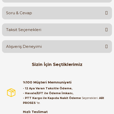
Soru & Cevap
Bu ürüne ilk yorumu siz yapın!
Taksit Seçenekleri
Yorum Yaz
Ürün hakkında henüz soru sorulmamış.
Alışveriş Deneyimi
Soru Sor
Orijinal kutusuyla ertesi gün
Sizin İçin Seçtiklerimiz
ulaştı elimize. Teşekkürler.
B... A... | 27/06/2026
ABB
Yeni
%65
ABB MS116-32 1SAM250000R1015 25-32A Motor Koruma Şalteri
%100 Müşteri Memnuniyeti
Satıcı ilgili ve çok yardım severdi
- 12 Aya Varan Taksitle Ödeme,
bundan mehmet bey ilgi ve
- Havale/EFT ile Ödeme İmkanı,
alakası için teşekkür ederim
- PTT Kargo ile Kapıda Nakit Ödeme
Seçenekleri:
ARI
8.764,37 TL
PROSES
'te.
3.084,18 TL
muhammed demirci |
22/06/2026
Hızlı Teslimat