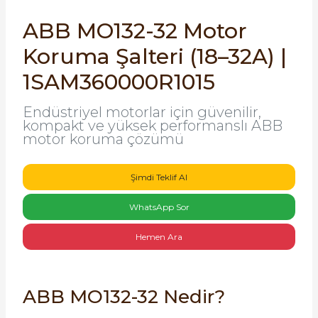
SIMATIC SAFETY
ABB MO132-32 Motor
Kaynakları - UPS
SIMATIC TIA PORTAL HMI Yazılımları
Koruma Şalteri (18–32A) |
re Kesiciler
1SAM360000R1015
SIMATIC Yazılım Paketleri
Endüstriyel motorlar için güvenilir,
SIMOTION Hareket Kontrol Üniteleri
kompakt ve yüksek performanslı ABB
motor koruma çözümü
alterleri
SIRIUS SAFETY
er Şalterleri
Şimdi Teklif Al
WinCC Unified Runtime Yazılımları
WhatsApp Sor
Hemen Ara
ler
ı
ABB MO132-32 Nedir?
umuşak Yol Vericiler