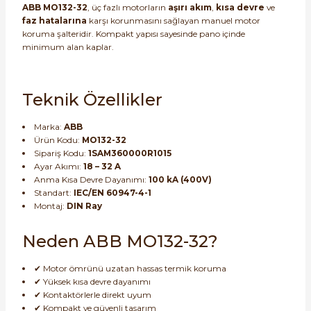
ABB MO132-32
, üç fazlı motorların
aşırı akım
,
kısa devre
ve
faz hatalarına
karşı korunmasını sağlayan manuel motor
koruma şalteridir. Kompakt yapısı sayesinde pano içinde
minimum alan kaplar.
Teknik Özellikler
e Pako Şalterler
Marka:
ABB
Ürün Kodu:
MO132-32
Sipariş Kodu:
1SAM360000R1015
Ayar Akımı:
18 – 32 A
Anma Kısa Devre Dayanımı:
100 kA (400V)
Standart:
IEC/EN 60947-4-1
Montaj:
DIN Ray
Neden ABB MO132-32?
✔ Motor ömrünü uzatan hassas termik koruma
✔ Yüksek kısa devre dayanımı
✔ Kontaktörlerle direkt uyum
✔ Kompakt ve güvenli tasarım