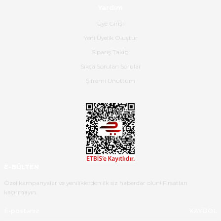
Yardım
Hızlı bir şekilde elimize ulaştı
Üye Girişi
güzel paketlenmişti
Yeni Üyelik Oluştur
B... K... | 16/05/2026
Sipariş Takibi
Sıkça Sorulan Sorular
Ürün iki gün içinde elime
ulaştı.Ürünün paketlenmesi
Şifremi Unuttum
gayet başarılı hasarsız bir şekilde
teslim aldım. Bu konudaki
hassasiyetleri ve Ürünün kalitesi
için teşekkür ederim
C... K... | 16/05/2026
Deneyimini Paylaş
Diğer yorumları göster
E-BÜLTEN
Özel kampanyalar ve yeniliklerden ilk siz haberdar olun! Fırsatları
kaçırmayın.
KAYDOL