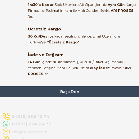
14:30'a Kadar
Stok Ürünlere Ait Siparişleriniz
Aynı Gün
Kargo
Firmasına Teslimat imkanı ile Hızlı Gönderi Sevki:
ARI PROSES
Ürün elime eksiksiz ve hasarsız
'te.
ulaştı. Paketleme özenliydi,
alışveriş sürecinden memnun
Ücretsiz Kargo
kaldım.
30 Kg/Desi
'ye kadar seçili ürünlerde, Limit Üzeri Tüm
Kemal Toktaş | 20/06/2026
Türkiye'ye:
"Ücretsiz Kargo"
İade ve Değişim
Alışveriş süreci de hızlı ve
14 Gün
İçinde “Kullanılmamış, Kutusu/Etiketi Açılmamış,
problemsiz geçti.
Yeniden Satışına Mani Hal Yok” ise
"Kolay İade"
imkanı :
ARI
PROSES
'te.
Kemal Toktaş | 20/06/2026
Havale ile odeme yaptim ve
Başa Dön
tedirgindim ama saticinin
sonrasindaki iletisim ve
bilgilendirmesinden cok
memnun kaldim. Kesinlikle
0 (216) 606 12 74
tavsiye ederim.
0 (532) 224 04 33
mehidin tahsin | 20/06/2026
info@ariproses.com