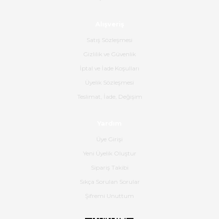
Ahmet Çağın | 20/06/2026
Alışveriş
Ürün sorunsuz ulaştı havalı
poşetlerle gönderim yapıyorlar.
Satış Sözleşmesi
Ürünün kodu XDR-240e-24 yeni
ürün geliyor.
Gizlilik ve Güvenlik
İptal ve İade Koşulları
B... K... | 16/06/2026
Üyelik Sözleşmesi
Gerçekten harika ve etkileyici
Teslimat, İade, Değişim
olmuş, tam istediğim gibi. Ayrıca
satış personeline de güzel ve
Yardım
nazik ilgisi için teşekkür ederim.
Üye Girişi
Dima Kulalac | 18/05/2026
Yeni Üyelik Oluştur
Hızlı bir şekilde elimize ulaştı
Sipariş Takibi
güzel paketlenmişti
Sıkça Sorulan Sorular
B... K... | 16/05/2026
Şifremi Unuttum
Ürün iki gün içinde elime