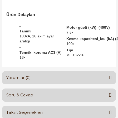
SIMATIC SAFETY
Kaynakları - UPS
Ürün Detayları
SIMATIC TIA PORTAL HMI Yazılımları
re Kesiciler
Motor gücü (kW)_(400V)
SIMATIC Yazılım Paketleri
Tanımı
7,5
100kA, 16 akım ayar
Kesme kapasitesi_Icu (kA) (
aralığı
SIMOTION Hareket Kontrol Üniteleri
100
Tipi
alterleri
Termik_koruma AC3 (A)
MO132-16
SIRIUS SAFETY
16
er Şalterleri
WinCC Unified Runtime Yazılımları
Yorumlar (0)
ler
Soru & Cevap
Bu ürüne ilk yorumu siz yapın!
ı
Taksit Seçenekleri
umuşak Yol Vericiler
Yorum Yaz