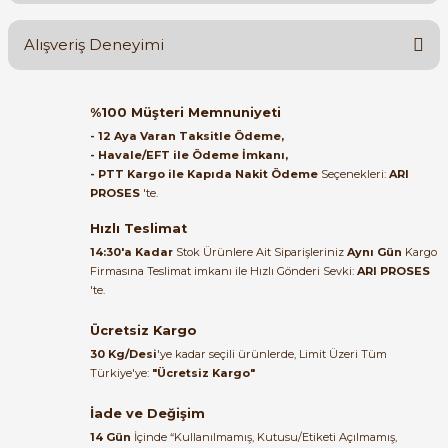
Ürün hakkında henüz soru sorulmamış.
Alışveriş Deneyimi
Soru Sor
Orijinal kutusuyla ertesi gün
%100 Müşteri Memnuniyeti
ulaştı elimize. Teşekkürler.
- 12 Aya Varan Taksitle Ödeme,
e Pako Şalterler
- Havale/EFT ile Ödeme İmkanı,
B... A... | 27/06/2026
- PTT Kargo ile Kapıda Nakit Ödeme
Seçenekleri:
ARI
PROSES
'te.
Satıcı ilgili ve çok yardım severdi
bundan mehmet bey ilgi ve
Hızlı Teslimat
alakası için teşekkür ederim
14:30'a Kadar
Stok Ürünlere Ait Siparişleriniz
Aynı Gün
Kargo
Firmasına Teslimat imkanı ile Hızlı Gönderi Sevki:
ARI PROSES
muhammed demirci |
'te.
22/06/2026
Ücretsiz Kargo
Ürün elime eksiksiz ve hasarsız
30 Kg/Desi
'ye kadar seçili ürünlerde, Limit Üzeri Tüm
ulaştı. Paketleme özenliydi,
Türkiye'ye:
"Ücretsiz Kargo"
alışveriş sürecinden memnun
kaldım.
İade ve Değişim
14 Gün
İçinde “Kullanılmamış, Kutusu/Etiketi Açılmamış,
Kemal Toktaş | 20/06/2026