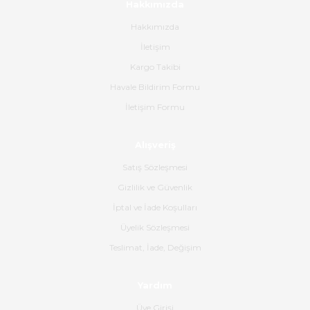
Hakkımızda
bana ulaşımına kadar ilgi ve
alakaları üst düzeydi itina ile
Hakkımızda
tavsiye ederim
İletişim
Ahmet Çağın | 20/06/2026
Kargo Takibi
Havale Bildirim Formu
Ürün sorunsuz ulaştı havalı
İletişim Formu
poşetlerle gönderim yapıyorlar.
Ürünün kodu XDR-240e-24 yeni
ürün geliyor.
Alışveriş
B... K... | 16/06/2026
Satış Sözleşmesi
Gizlilik ve Güvenlik
Gerçekten harika ve etkileyici
İptal ve İade Koşulları
olmuş, tam istediğim gibi. Ayrıca
satış personeline de güzel ve
Üyelik Sözleşmesi
nazik ilgisi için teşekkür ederim.
Teslimat, İade, Değişim
Dima Kulalac | 18/05/2026
Yardım
Hızlı bir şekilde elimize ulaştı
Üye Girişi
güzel paketlenmişti