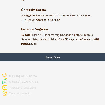
'te.
ulaştı. Paketleme özenliydi,
alışveriş sürecinden memnun
Ücretsiz Kargo
kaldım.
30 Kg/Desi
'ye kadar seçili ürünlerde, Limit Üzeri Tüm
Kemal Toktaş | 20/06/2026
Türkiye'ye:
"Ücretsiz Kargo"
İade ve Değişim
Alışveriş süreci de hızlı ve
14 Gün
İçinde “Kullanılmamış, Kutusu/Etiketi Açılmamış,
problemsiz geçti.
Yeniden Satışına Mani Hal Yok” ise
"Kolay İade"
imkanı :
ARI
PROSES
'te.
Kemal Toktaş | 20/06/2026
Havale ile odeme yaptim ve
Başa Dön
tedirgindim ama saticinin
sonrasindaki iletisim ve
bilgilendirmesinden cok
memnun kaldim. Kesinlikle
0 (216) 606 12 74
tavsiye ederim.
0 (532) 224 04 33
mehidin tahsin | 20/06/2026
info@ariproses.com
Depo Adresimiz
Paketleme çok profesyonelce
yapılmıştı ürün siparişinden