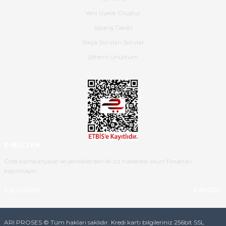
Yeni Üyelik Oluştur
B... K... | 16/05/2026
Sipariş Takibi
Sıkça Sorulan Sorular
Ürün iki gün içinde elime
ulaştı.Ürünün paketlenmesi
Şifremi Unuttum
gayet başarılı hasarsız bir şekilde
teslim aldım. Bu konudaki
hassasiyetleri ve Ürünün kalitesi
için teşekkür ederim
C... K... | 16/05/2026
Deneyimini Paylaş
Diğer yorumları göster
E-BÜLTEN
Özel kampanyalar ve yeniliklerden ilk siz haberdar olun! Fırsatları
kaçırmayın.
KAYDOL
ARI PROSES © Tüm hakları saklıdır. Kredi kartı bilgileriniz 256bit SSL