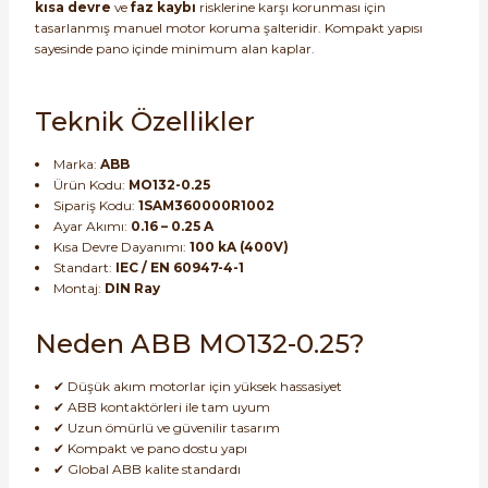
kısa devre
ve
faz kaybı
risklerine karşı korunması için
tasarlanmış manuel motor koruma şalteridir. Kompakt yapısı
sayesinde pano içinde minimum alan kaplar.
Teknik Özellikler
e Pako Şalterler
Marka:
ABB
Ürün Kodu:
MO132-0.25
Sipariş Kodu:
1SAM360000R1002
Ayar Akımı:
0.16 – 0.25 A
Kısa Devre Dayanımı:
100 kA (400V)
Standart:
IEC / EN 60947-4-1
Montaj:
DIN Ray
Neden ABB MO132-0.25?
✔ Düşük akım motorlar için yüksek hassasiyet
✔ ABB kontaktörleri ile tam uyum
✔ Uzun ömürlü ve güvenilir tasarım
✔ Kompakt ve pano dostu yapı
✔ Global ABB kalite standardı