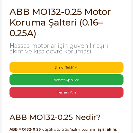
SIMATIC SAFETY
ABB MO132-0.25 Motor
Kaynakları - UPS
Koruma Şalteri (0.16–
SIMATIC TIA PORTAL HMI Yazılımları
re Kesiciler
0.25A)
SIMATIC Yazılım Paketleri
Hassas motorlar için güvenilir aşırı
SIMOTION Hareket Kontrol Üniteleri
akım ve kısa devre koruması
alterleri
SIRIUS SAFETY
Şimdi Teklif Al
er Şalterleri
WinCC Unified Runtime Yazılımları
WhatsApp Sor
Hemen Ara
ler
ABB MO132-0.25 Nedir?
ı
ABB MO132-0.25
, düşük güçlü üç fazlı motorların
aşırı akım
,
umuşak Yol Vericiler