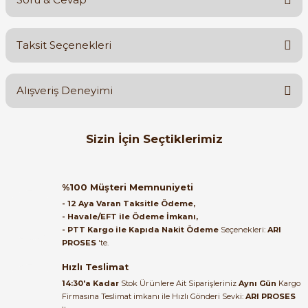
Bu ürüne ilk yorumu siz yapın!
Taksit Seçenekleri
Yorum Yaz
Ürün hakkında henüz soru sorulmamış.
Alışveriş Deneyimi
Soru Sor
Orijinal kutusuyla ertesi gün
Sizin İçin Seçtiklerimiz
ulaştı elimize. Teşekkürler.
B... A... | 27/06/2026
ABB
ABB MS116-0.25 Motor Koruma Şalteri 50kA Akım Ayar Aralığı:0.16
%100 Müşteri Memnuniyeti
Satıcı ilgili ve çok yardım severdi
- 12 Aya Varan Taksitle Ödeme,
bundan mehmet bey ilgi ve
- Havale/EFT ile Ödeme İmkanı,
alakası için teşekkür ederim
- PTT Kargo ile Kapıda Nakit Ödeme
Seçenekleri:
ARI
4.355,80 TL
PROSES
'te.
1.546,31 TL
muhammed demirci |
22/06/2026
Hızlı Teslimat
14:30'a Kadar
Stok Ürünlere Ait Siparişleriniz
Aynı Gün
Kargo
Firmasına Teslimat imkanı ile Hızlı Gönderi Sevki:
ARI PROSES
Ürün elime eksiksiz ve hasarsız