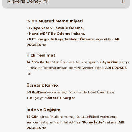
Alışveriş Deneyimi
Soru Sor
Orijinal kutusuyla ertesi gün
%100 Müşteri Memnuniyeti
ulaştı elimize. Teşekkürler.
- 12 Aya Varan Taksitle Ödeme,
- Havale/EFT ile Ödeme İmkanı,
B... A... | 27/06/2026
- PTT Kargo ile Kapıda Nakit Ödeme
Seçenekleri:
ARI
e Pako Şalterler
PROSES
'te.
Satıcı ilgili ve çok yardım severdi
bundan mehmet bey ilgi ve
Hızlı Teslimat
alakası için teşekkür ederim
14:30'a Kadar
Stok Ürünlere Ait Siparişleriniz
Aynı Gün
Kargo
Firmasına Teslimat imkanı ile Hızlı Gönderi Sevki:
ARI PROSES
muhammed demirci |
'te.
22/06/2026
Ücretsiz Kargo
Ürün elime eksiksiz ve hasarsız
30 Kg/Desi
'ye kadar seçili ürünlerde, Limit Üzeri Tüm
ulaştı. Paketleme özenliydi,
Türkiye'ye:
"Ücretsiz Kargo"
alışveriş sürecinden memnun
kaldım.
İade ve Değişim
14 Gün
İçinde “Kullanılmamış, Kutusu/Etiketi Açılmamış,
Kemal Toktaş | 20/06/2026
Yeniden Satışına Mani Hal Yok” ise
"Kolay İade"
imkanı :
ARI
PROSES
'te.