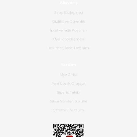
Alışveriş
Ürün sorunsuz ulaştı havalı
poşetlerle gönderim yapıyorlar.
Satış Sözleşmesi
Ürünün kodu XDR-240e-24 yeni
ürün geliyor.
Gizlilik ve Güvenlik
İptal ve İade Koşulları
B... K... | 16/06/2026
Üyelik Sözleşmesi
Gerçekten harika ve etkileyici
Teslimat, İade, Değişim
olmuş, tam istediğim gibi. Ayrıca
satış personeline de güzel ve
Yardım
nazik ilgisi için teşekkür ederim.
Üye Girişi
Dima Kulalac | 18/05/2026
Yeni Üyelik Oluştur
Hızlı bir şekilde elimize ulaştı
Sipariş Takibi
güzel paketlenmişti
Sıkça Sorulan Sorular
B... K... | 16/05/2026
Şifremi Unuttum
Ürün iki gün içinde elime
ulaştı.Ürünün paketlenmesi
gayet başarılı hasarsız bir şekilde