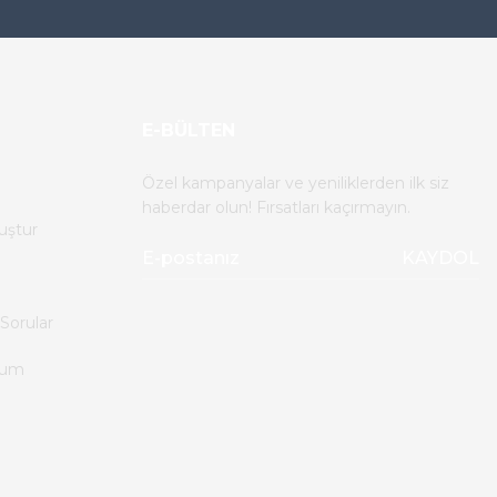
E-BÜLTEN
Özel kampanyalar ve yeniliklerden ilk siz
haberdar olun! Fırsatları kaçırmayın.
uştur
KAYDOL
Sorular
tum