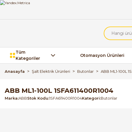
Tüm
Otomasyon Ürünleri
Kategoriler
Anasayfa
Şalt Elektrik Ürünleri
Butonlar
ABB ML1-100L 1
ABB ML1-100L 1SFA611400R1004
Marka
ABB
Stok Kodu
1SFA611400R1004
Kategori
Butonlar