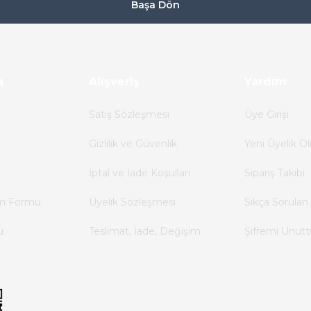
Başa Dön
a
Alışveriş
Yardım
Satış Sözleşmesi
Üye Girişi
Gizlilik ve Güvenlik
Yeni Üyelik Ol
İptal ve İade Koşulları
Sipariş Takibi
im Formu
Üyelik Sözleşmesi
Sıkça Sorulan 
u
Teslimat, İade, Değişim
Şifremi Unut