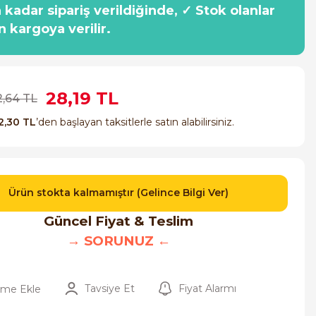
a kadar sipariş verildiğinde, ✓ Stok olanlar
n kargoya verilir.
28,19 TL
2,64 TL
2,30 TL
’den başlayan taksitlerle satın alabilirsiniz.
Ürün stokta kalmamıştır (Gelince Bilgi Ver)
Güncel Fiyat & Teslim
→ SORUNUZ ←
Tavsiye Et
Fiyat Alarmı