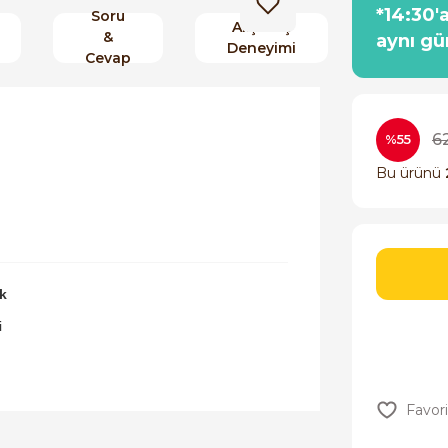
*14:30'
Soru
Alışveriş
&
aynı gü
Deneyimi
Cevap
6
%55
Bu ürünü
k
i