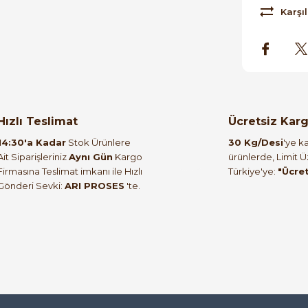
Karşıl
orulmamış.
 yapın!
Hızlı Teslimat
Ücretsiz Kar
14:30'a Kadar
Stok Ürünlere
30 Kg/Desi
'ye ka
Ait Siparişleriniz
Aynı Gün
Kargo
ürünlerde, Limit 
Firmasına Teslimat imkanı ile Hızlı
Türkiye'ye:
"Ücre
Gönderi Sevki:
ARI PROSES
'te.