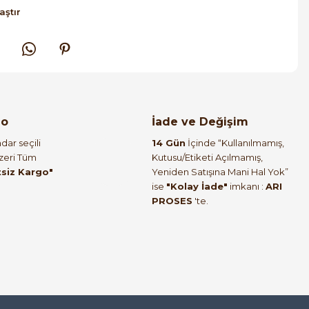
aştır
go
İade ve Değişim
dar seçili
14 Gün
İçinde “Kullanılmamış,
Üzeri Tüm
Kutusu/Etiketi Açılmamış,
tsiz Kargo"
Yeniden Satışına Mani Hal Yok”
ise
"Kolay İade"
imkanı :
ARI
PROSES
'te.