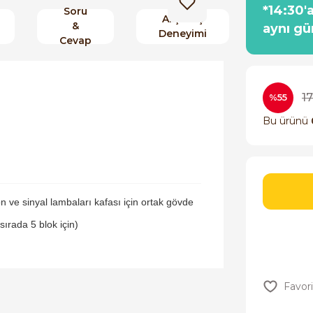
*14:30'
Soru
Alışveriş
&
aynı gü
Deneyimi
Cevap
17
%55
Bu ürünü
n ve sinyal lambaları kafası için ortak gövde
 sırada 5 blok için)