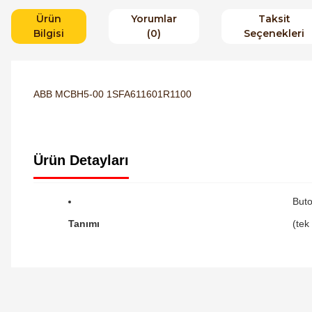
Ürün
Yorumlar
Taksit
Bilgisi
(0)
Seçenekleri
ABB MCBH5-00 1SFA611601R1100
Ürün Detayları
Buto
Tanımı
(tek
Orijinal kutusuyla ertesi gün ulaştı elimize.