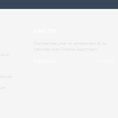
E-BÜLTEN
Özel kampanyalar ve yeniliklerden ilk siz
haberdar olun! Fırsatları kaçırmayın.
uştur
KAYDOL
Sorular
tum