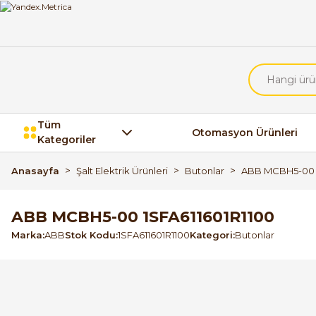
Tüm
Otomasyon Ürünleri
Kategoriler
Anasayfa
Şalt Elektrik Ürünleri
Butonlar
ABB MCBH5-00 1
ABB MCBH5-00 1SFA611601R1100
Marka
ABB
Stok Kodu
1SFA611601R1100
Kategori
Butonlar