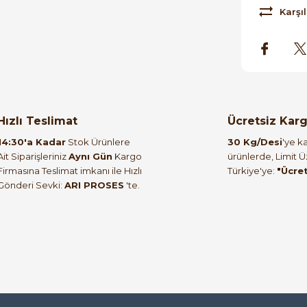
orulmamış.
 yapın!
Karşıl
Hızlı Teslimat
Ücretsiz Kar
14:30'a Kadar
Stok Ürünlere
30 Kg/Desi
'ye ka
Ait Siparişleriniz
Aynı Gün
Kargo
ürünlerde, Limit 
Firmasına Teslimat imkanı ile Hızlı
Türkiye'ye:
"Ücre
Gönderi Sevki:
ARI PROSES
'te.