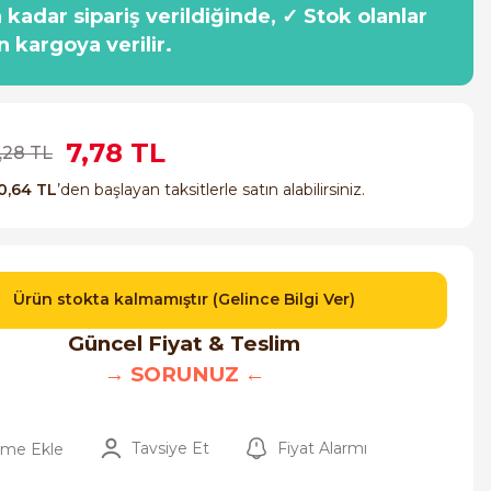
a kadar sipariş verildiğinde, ✓ Stok olanlar
n kargoya verilir.
7,78 TL
,28 TL
0,64 TL
’den başlayan taksitlerle satın alabilirsiniz.
Ürün stokta kalmamıştır (Gelince Bilgi Ver)
Güncel Fiyat & Teslim
→ SORUNUZ ←
Tavsiye Et
Fiyat Alarmı