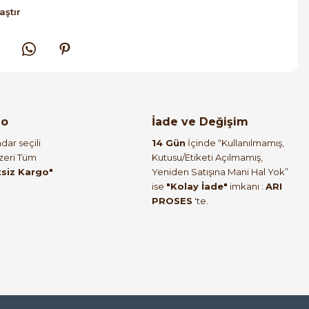
aştır
go
İade ve Değişim
dar seçili
14 Gün
İçinde “Kullanılmamış,
Üzeri Tüm
Kutusu/Etiketi Açılmamış,
tsiz Kargo"
Yeniden Satışına Mani Hal Yok”
ise
"Kolay İade"
imkanı :
ARI
PROSES
'te.