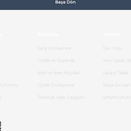
Başa Dön
a
Alışveriş
Yardım
Satış Sözleşmesi
Üye Girişi
Gizlilik ve Güvenlik
Yeni Üyelik Ol
İptal ve İade Koşulları
Sipariş Takibi
im Formu
Üyelik Sözleşmesi
Sıkça Sorulan 
u
Teslimat, İade, Değişim
Şifremi Unut