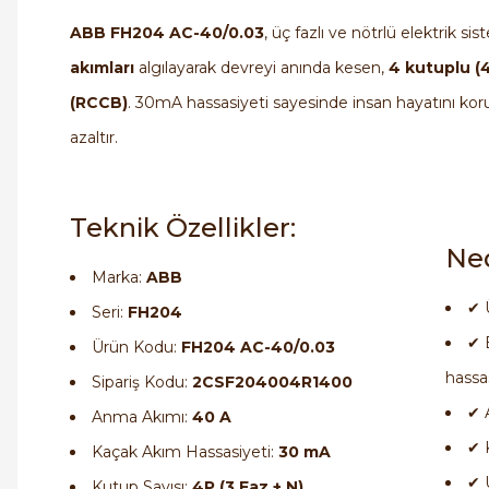
ABB FH204 AC-40/0.03
, üç fazlı ve nötrlü elektrik
akımları
algılayarak devreyi anında kesen,
4 kutuplu (
(RCCB)
. 30mA hassasiyeti sayesinde insan hayatını koru
azaltır.
Teknik Özellikler:
Ne
Marka:
ABB
✔ 
Seri:
FH204
✔ 
Ürün Kodu:
FH204 AC-40/0.03
hassa
Sipariş Kodu:
2CSF204004R1400
✔ 
Anma Akımı:
40 A
✔ 
Kaçak Akım Hassasiyeti:
30 mA
✔ 
Kutup Sayısı:
4P (3 Faz + N)