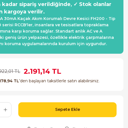
a kadar sipariş verildiğinde, ✓ Stok olanlar
n kargoya verilir.
A 30mA Kaçak Akım Korumalı Devre Kesici FH200 - Tip
 serisi RCCB'ler, insanlara ve tesisatlara topraklama
ımına karşı koruma sağlar. Standart anlık AC ve A
ki geniş ürün yelpazesi, özellikle elektrik çarpmalarına
anı koruma uygulamalarında kurulum için uygundur.
2.191,14 TL
922,01 TL
178,94 TL
’den başlayan taksitlerle satın alabilirsiniz.
Sepete Ekle