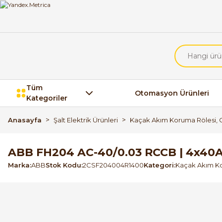
Tüm
Otomasyon Ürünleri
Kategoriler
Anasayfa
Şalt Elektrik Ürünleri
Kaçak Akım Koruma Rölesi, Ci
ABB FH204 AC-40/0.03 RCCB | 4x40
Marka
ABB
Stok Kodu
2CSF204004R1400
Kategori
Kaçak Akım Kor