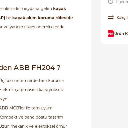
 sistemlerinde meydana gelen
kaçak
Karşıl
4P)
bir
kaçak akım koruma rölesidir
r ve yangın riskini önemli ölçüde
Ürün 
den ABB FH204 ?
Üç fazlı sistemlerde tam koruma
Elektrik çarpmasına karşı yüksek
siyet
ABB MCB’ler ile tam uyum
Kompakt ve pano dostu tasarım
Uzun mekanik ve elektriksel ömür