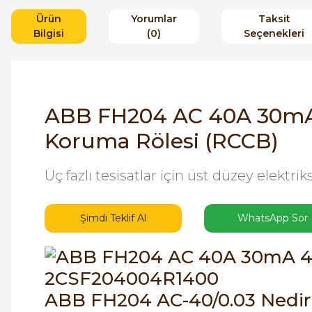
Ürün
Yorumlar
Taksit
Bilgisi
(0)
Seçenekleri
ABB FH204 AC 40A 30mA
Koruma Rölesi (RCCB)
Üç fazlı tesisatlar için üst düzey elektr
Şimdi Teklif Al
WhatsApp Sor
ABB FH204 AC-40/0.03 Nedir