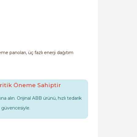
leme panoları, üç fazlı enerji dağıtım
ritik Öneme Sahiptir
ına alın. Orijinal ABB ürünü, hızlı tedarik
güvencesiyle.