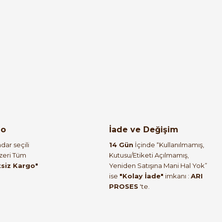
go
İade ve Değişim
dar seçili
14 Gün
İçinde “Kullanılmamış,
Üzeri Tüm
Kutusu/Etiketi Açılmamış,
tsiz Kargo"
Yeniden Satışına Mani Hal Yok”
ise
"Kolay İade"
imkanı :
ARI
%66
PROSES
'te.
rı için