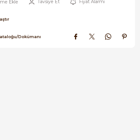
Tavsiye Et
Fiyat Alarmı
aştır
Kataloğu/Dokümanı