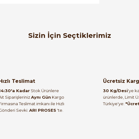
orulmamış.
 yapın!
Sizin İçin Seçtiklerimiz
%68
i (Yangın Koruma İçin)
Hızlı Teslimat
Ücretsiz Kar
14:30'a Kadar
Stok Ürünlere
30 Kg/Desi
'ye ka
Ait Siparişleriniz
Aynı Gün
Kargo
ürünlerde, Limit 
Firmasına Teslimat imkanı ile Hızlı
Türkiye'ye:
"Ücre
Gönderi Sevki:
ARI PROSES
'te.
ABB
200912R0001 Otomatik sigorta ve kaçak akım koruma cihazla