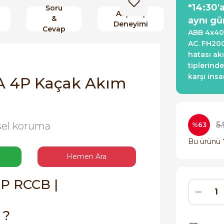
*14:30'
Soru
Alışveriş
&
aynı gü
Deneyimi
Cevap
ABB 4x40
AC. FH200
hatası ak
tiplerinde
karşı ins
 4P Kaçak Akım
iksel koruma
5.
%63
Bu ürünü
Hemen Ara
 ?