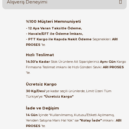
Alışveriş Deneyimi
Soru Sor
Orijinal kutusuyla ertesi gün
%100 Müşteri Memnuniyeti
ulaştı elimize. Teşekkürler.
- 12 Aya Varan Taksitle Ödeme,
- Havale/EFT ile Ödeme İmkanı,
B... A... | 27/06/2026
- PTT Kargo ile Kapıda Nakit Ödeme
Seçenekleri:
ARI
e Pako Şalterler
PROSES
'te.
Satıcı ilgili ve çok yardım severdi
bundan mehmet bey ilgi ve
Hızlı Teslimat
alakası için teşekkür ederim
14:30'a Kadar
Stok Ürünlere Ait Siparişleriniz
Aynı Gün
Kargo
Firmasına Teslimat imkanı ile Hızlı Gönderi Sevki:
ARI PROSES
muhammed demirci |
'te.
22/06/2026
Ücretsiz Kargo
Ürün elime eksiksiz ve hasarsız
30 Kg/Desi
'ye kadar seçili ürünlerde, Limit Üzeri Tüm
ulaştı. Paketleme özenliydi,
Türkiye'ye:
"Ücretsiz Kargo"
alışveriş sürecinden memnun
kaldım.
İade ve Değişim
14 Gün
İçinde “Kullanılmamış, Kutusu/Etiketi Açılmamış,
Kemal Toktaş | 20/06/2026
Yeniden Satışına Mani Hal Yok” ise
"Kolay İade"
imkanı :
ARI
PROSES
'te.