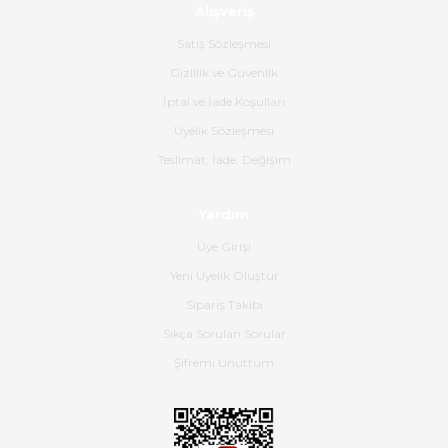
Alışveriş
Ürün sorunsuz ulaştı havalı
poşetlerle gönderim yapıyorlar.
Satış Sözleşmesi
Ürünün kodu XDR-240e-24 yeni
ürün geliyor.
Gizlilik ve Güvenlik
İptal ve İade Koşulları
B... K... | 16/06/2026
Üyelik Sözleşmesi
Gerçekten harika ve etkileyici
Teslimat, İade, Değişim
olmuş, tam istediğim gibi. Ayrıca
satış personeline de güzel ve
Yardım
nazik ilgisi için teşekkür ederim.
Üye Girişi
Dima Kulalac | 18/05/2026
Yeni Üyelik Oluştur
Hızlı bir şekilde elimize ulaştı
Sipariş Takibi
güzel paketlenmişti
Sıkça Sorulan Sorular
B... K... | 16/05/2026
Şifremi Unuttum
Ürün iki gün içinde elime
ulaştı.Ürünün paketlenmesi
gayet başarılı hasarsız bir şekilde