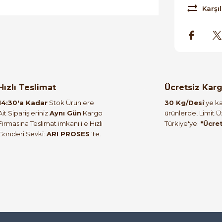
Karşıl
orulmamış.
 yapın!
Hızlı Teslimat
Ücretsiz Kar
14:30'a Kadar
Stok Ürünlere
30 Kg/Desi
'ye ka
Ait Siparişleriniz
Aynı Gün
Kargo
ürünlerde, Limit 
Firmasına Teslimat imkanı ile Hızlı
Türkiye'ye:
"Ücre
Gönderi Sevki:
ARI PROSES
'te.