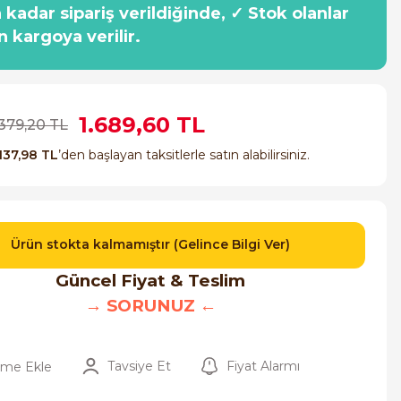
a kadar sipariş verildiğinde, ✓ Stok olanlar
n kargoya verilir.
1.689,60 TL
.379,20 TL
137,98 TL
’den başlayan taksitlerle satın alabilirsiniz.
Ürün stokta kalmamıştır (Gelince Bilgi Ver)
Güncel Fiyat & Teslim
→ SORUNUZ ←
Tavsiye Et
Fiyat Alarmı