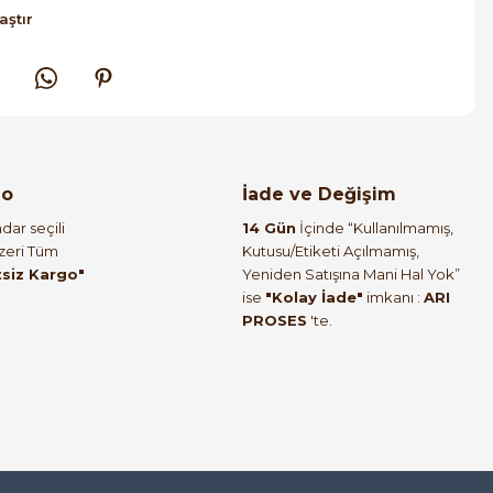
aştır
go
İade ve Değişim
dar seçili
14 Gün
İçinde “Kullanılmamış,
Üzeri Tüm
Kutusu/Etiketi Açılmamış,
tsiz Kargo"
Yeniden Satışına Mani Hal Yok”
ise
"Kolay İade"
imkanı :
ARI
PROSES
'te.