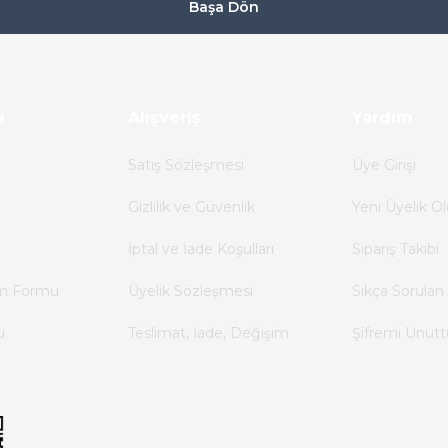
Başa Dön
a
Alışveriş
Yardım
Satış Sözleşmesi
Üye Girişi
Gizlilik ve Güvenlik
Yeni Üyelik Ol
İptal ve İade Koşulları
Sipariş Takibi
im Formu
Üyelik Sözleşmesi
Sıkça Sorulan 
u
Teslimat, İade, Değişim
Şifremi Unut