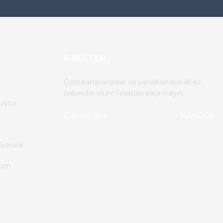
E-BÜLTEN
Özel kampanyalar ve yeniliklerden ilk siz
haberdar olun! Fırsatları kaçırmayın.
uştur
KAYDOL
Sorular
tum