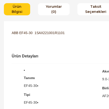
Ürün
Yorumlar
Taksit
Bilgisi
(0)
Seçenekleri
ABB EF45-30 1SAX221001R1101
Ürün Detayları
Akı
Tanımı
9.0-
EF45-30
Birl
Tipi
AF2
EF45-30