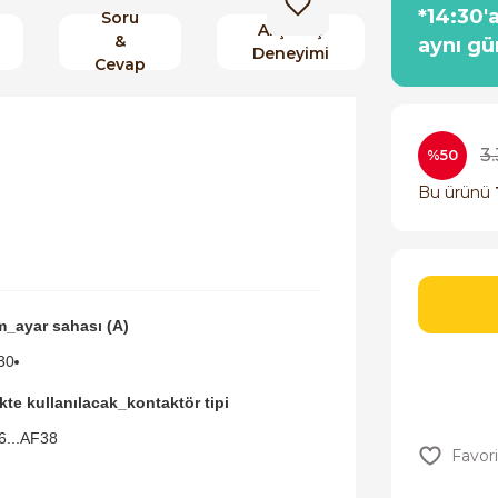
*14:30'
Soru
Alışveriş
&
aynı gü
Deneyimi
Cevap
3
%50
Bu ürünü
m_ayar sahası (A)
30
ikte kullanılacak_kontaktör tipi
6...AF38