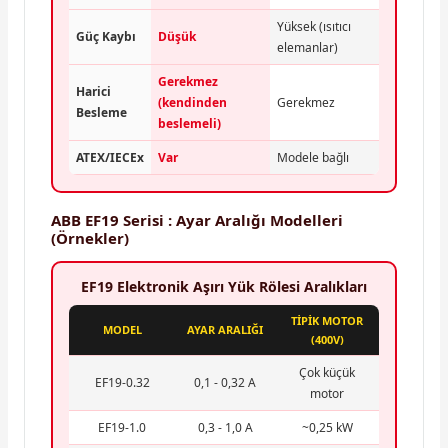
Yüksek (ısıtıcı
Güç Kaybı
Düşük
elemanlar)
Gerekmez
Harici
(kendinden
Gerekmez
Besleme
beslemeli)
ATEX/IECEx
Var
Modele bağlı
ABB EF19 Serisi : Ayar Aralığı Modelleri
(Örnekler)
EF19 Elektronik Aşırı Yük Rölesi Aralıkları
TİPİK MOTOR
MODEL
AYAR ARALIĞI
(400V)
Çok küçük
EF19-0.32
0,1 - 0,32 A
motor
EF19-1.0
0,3 - 1,0 A
~0,25 kW