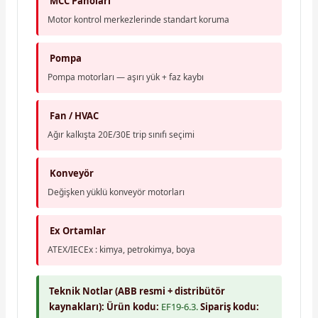
MCC Panoları
Motor kontrol merkezlerinde standart koruma
Pompa
Pompa motorları — aşırı yük + faz kaybı
Fan / HVAC
Ağır kalkışta 20E/30E trip sınıfı seçimi
Konveyör
Değişken yüklü konveyör motorları
Ex Ortamlar
ATEX/IECEx : kimya, petrokimya, boya
Teknik Notlar (ABB resmi + distribütör
kaynakları):
Ürün kodu:
EF19-6.3.
Sipariş kodu: