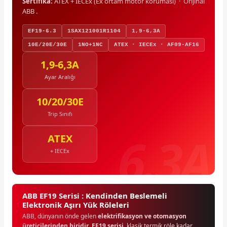
Sertifika:
ATEX + IECEx (Ex ortam motor koruması) · Orijinal
ABB .
EF19-6.3
1SAX121001R1104
1,9-6,3A
10E/20E/30E
1NO+1NC
ATEX · IECEx · AF09-AF16
1,9-6,3A
Ayar Aralığı
10/20/30E
Trip Sınıfı
ATEX
+ IECEx
ABB EF19 Serisi : Kendinden Beslemeli
Elektronik Aşırı Yük Röleleri
ABB, dünyanın önde gelen
elektrifikasyon ve otomasyon
üreticilerinden biridir
.
EF19 serisi
, klasik termik röle kadar