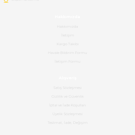
mehidin tahsin | 20/06/2026
Hakkımızda
Paketleme çok profesyonelce
yapılmıştı ürün siparişinden
Hakkımızda
bana ulaşımına kadar ilgi ve
İletişim
alakaları üst düzeydi itina ile
tavsiye ederim
Kargo Takibi
Ahmet Çağın | 20/06/2026
Havale Bildirim Formu
İletişim Formu
Ürün sorunsuz ulaştı havalı
poşetlerle gönderim yapıyorlar.
Alışveriş
Ürünün kodu XDR-240e-24 yeni
ürün geliyor.
Satış Sözleşmesi
B... K... | 16/06/2026
Gizlilik ve Güvenlik
İptal ve İade Koşulları
Gerçekten harika ve etkileyici
Üyelik Sözleşmesi
olmuş, tam istediğim gibi. Ayrıca
satış personeline de güzel ve
Teslimat, İade, Değişim
nazik ilgisi için teşekkür ederim.