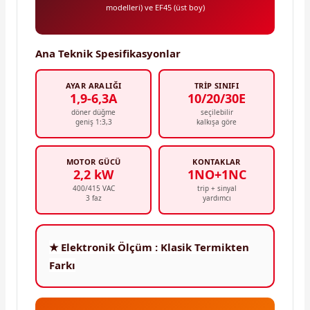
modelleri) ve EF45 (üst boy)
Ana Teknik Spesifikasyonlar
AYAR ARALIĞI
TRIP SINIFI
1,9-6,3A
10/20/30E
döner düğme
seçilebilir
geniş 1:3,3
kalkışa göre
MOTOR GÜCÜ
KONTAKLAR
2,2 kW
1NO+1NC
400/415 VAC
trip + sinyal
3 faz
yardımcı
★ Elektronik Ölçüm : Klasik Termikten
Farkı