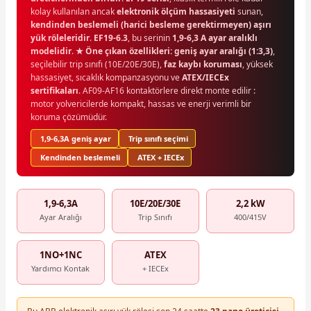
kolay kullanılan ancak
elektronik ölçüm hassasiyeti
sunan,
kendinden beslemeli (harici besleme gerektirmeyen) aşırı
yük röleleridir
.
EF19-6.3
, bu serinin
1,9-6,3 A ayar aralıklı
modelidir
.
★ Öne çıkan özellikleri:
geniş ayar aralığı (1:3,3)
,
seçilebilir trip sınıfı (10E/20E/30E),
faz kaybı koruması
, yüksek
hassasiyet, sıcaklık kompanzasyonu ve
ATEX/IECEx
sertifikaları
. AF09-AF16 kontaktörlere direkt monte edilir :
motor yolvericilerde kompakt, hassas ve enerji verimli bir
koruma çözümüdür.
1,9-6,3A geniş ayar
Trip sınıfı seçimi
Kendinden beslemeli
ATEX + IECEx
1,9-6,3A
10E/20E/30E
2,2 kW
Ayar Aralığı
Trip Sınıfı
400/415V
1NO+1NC
ATEX
Yardımcı Kontak
+ IECEx