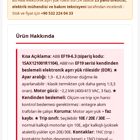
Bu ABB elektronik aşırı yük rölesi son 24 saatte
23 pano üreticisi,
elektrik mühendisi ve bakım teknisyeni
tarafından incelendi :
Stok ve fiyat için
+90 532 224 04 33
Ürün Hakkında
Kısa Açıklama:
ABB
EF19-6.3 (sipariş kodu:
1SAX121001R1104)
, ABB'nin
EF19 serisi kendinden
beslemeli elektronik aşırı yük rölesidir (EOR)
.
★
Ayar aralığı:
1,9 - 6,3 A (döner düğme ile
ayarlanabilir : klasik termikten çok daha geniş 1:3,3
oran).
Motor gücü:
~2,2 kW (400/415 VAC, 3 faz).
★
Kendinden beslemeli:
Ölçüm ve trip için harici
kontrol beslemesi gerektirmez : entegre akım
trafoları ile çalışır.
Koruma:
Motor aşırı yük +
faz
kaybı
.
★ Trip sınıfı:
Seçilebilir
10E / 20E / 30E
—
normal kalkışlı motorlar için 10E, ağır kalkışlı (yüksek
ataletli) yükler için 20E/30E.
Kontaklar:
1NC (trip :
kontaktör bobin devresini keser) + 1NO (sinyal —