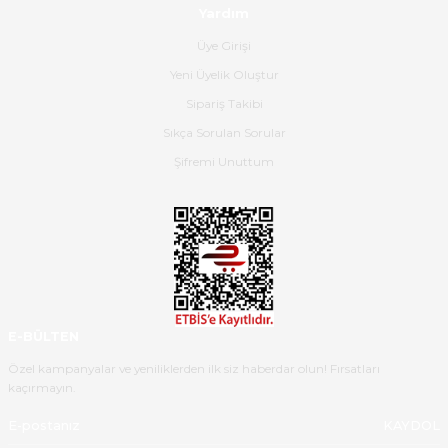
Dima Kulalac | 18/05/2026
Yardım
Üye Girişi
Hızlı bir şekilde elimize ulaştı
Yeni Üyelik Oluştur
güzel paketlenmişti
Sipariş Takibi
B... K... | 16/05/2026
Sıkça Sorulan Sorular
Şifremi Unuttum
Ürün iki gün içinde elime
ulaştı.Ürünün paketlenmesi
gayet başarılı hasarsız bir şekilde
teslim aldım. Bu konudaki
hassasiyetleri ve Ürünün kalitesi
için teşekkür ederim
C... K... | 16/05/2026
E-BÜLTEN
Deneyimini Paylaş
Diğer yorumları göster
Özel kampanyalar ve yeniliklerden ilk siz haberdar olun! Fırsatları
kaçırmayın.
KAYDOL