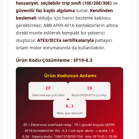
hassasiyet
,
seçilebilir trip sınıfı (10E/20E/30E)
ve
güvenilir faz kaybı algılama
sunar.
Kendinden
beslemeli
olduğu için harici besleme kablosu
gerektirmez; ABB AF09-AF16 kontaktörlerin altına
direkt monte edilerek kompakt bir yolverici
oluşturur.
ATEX/IECEx sertifikalarıyla
patlayıcı
ortam motor korumasında da kullanılabilir.
Ürün Kodu Çözümleme : EF19-6.3
Ürün Kodunun Anlamı
EF
19
Elektronik aşırı yük rölesi
Boyut (AF09-AF16 uyumlu)
6.3
Maks. ayar akımı (A)
EF = Electronic overload relay · 19 = gövde boyutu (AF09-
AF16 kontaktörler ile) · 6.3 = üst ayar akımı → aralık 1,9-
6,3A · Sipariş kodu: 1SAX121001R1104 · Aile: EF19 (0,1-18,9A