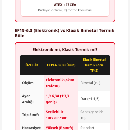
ATEX + IECEx
Patlayıcı ortam (Ex) motor koruması
EF19-6.3 (Elektronik) vs Klasik Bimetal Termik
Röle
Elektronik mi, Klasik Termik mi?
Klasik Bimetal
ÖZELLİK
EF19-6.3 (Bu Ürün)
Termik (örn.
TF42)
Elektronik (akım
Ölçüm
Bimetal (ısıl)
trafosu)
Ayar
1,9-6,3A (1:3,3
Dar (~1:1,5)
Aralığı
geniş)
Seçilebilir
Sabit (genelde
Trip Sınıfı
10E/20E/30E
10)
Hassasiyet
Yüksek (E sınıfı)
Standart