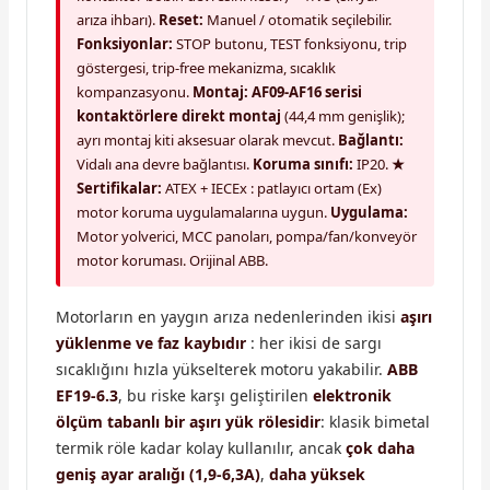
arıza ihbarı).
Reset:
Manuel / otomatik seçilebilir.
Fonksiyonlar:
STOP butonu, TEST fonksiyonu, trip
göstergesi, trip-free mekanizma, sıcaklık
kompanzasyonu.
Montaj:
AF09-AF16 serisi
kontaktörlere direkt montaj
(44,4 mm genişlik);
ayrı montaj kiti aksesuar olarak mevcut.
Bağlantı:
Vidalı ana devre bağlantısı.
Koruma sınıfı:
IP20.
★
Sertifikalar:
ATEX + IECEx : patlayıcı ortam (Ex)
motor koruma uygulamalarına uygun.
Uygulama:
Motor yolverici, MCC panoları, pompa/fan/konveyör
motor koruması. Orijinal ABB.
Motorların en yaygın arıza nedenlerinden ikisi
aşırı
yüklenme ve faz kaybıdır
: her ikisi de sargı
sıcaklığını hızla yükselterek motoru yakabilir.
ABB
EF19-6.3
, bu riske karşı geliştirilen
elektronik
ölçüm tabanlı bir aşırı yük rölesidir
: klasik bimetal
termik röle kadar kolay kullanılır, ancak
çok daha
geniş ayar aralığı (1,9-6,3A)
,
daha yüksek