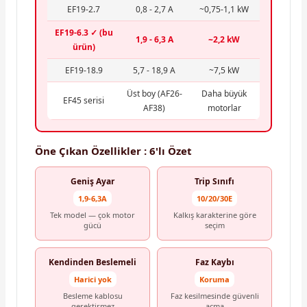
EF19-2.7
0,8 - 2,7 A
~0,75-1,1 kW
EF19-6.3 ✓ (bu
1,9 - 6,3 A
~2,2 kW
ürün)
EF19-18.9
5,7 - 18,9 A
~7,5 kW
Üst boy (AF26-
Daha büyük
EF45 serisi
AF38)
motorlar
Öne Çıkan Özellikler : 6'lı Özet
Geniş Ayar
Trip Sınıfı
1,9-6,3A
10/20/30E
Tek model — çok motor
Kalkış karakterine göre
gücü
seçim
Kendinden Beslemeli
Faz Kaybı
Harici yok
Koruma
Besleme kablosu
Faz kesilmesinde güvenli
gerektirmez
açma