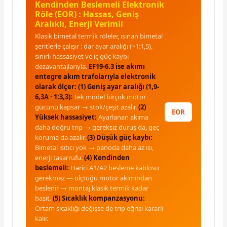
Kendinden Beslemeli Elektronik
Röle (EOR) : Hassas, Geniş
Aralıklı, Enerji Verimli
Klasik bimetal termik röleler, ısınan bimetal
şeritlerle çalışır : dar ayar aralığı (~1:1,5),
sınırlı hassasiyet ve iç güç kaybı
dezavantajlarıyla.
EF19-6.3 ise akımı
entegre akım trafolarıyla elektronik
olarak ölçer:
(1) Geniş ayar aralığı (1,9-
6,3A · 1:3,3):
Tek model birçok motor
gücünü kapsar → stok/çeşit azalır.
(2)
EOR
Yüksek hassasiyet:
Ayarlanan akıma
daha doğru trip → gereksiz duruş da, geç
koruma da azalır.
(3) Düşük güç kaybı:
Bimetal ısıtıcı yok → panoda daha az ısı,
enerji tasarrufu.
(4) Kendinden
beslemeli:
Harici A1/A2 besleme kablosu
gerekmez — ölçtüğü motor akımından
beslenir → montaj klasik termik kadar
basit.
(5) Sıcaklık kompanzasyonu:
Ortam sıcaklığı değişse de trip eğrisi kararlı
kalır.