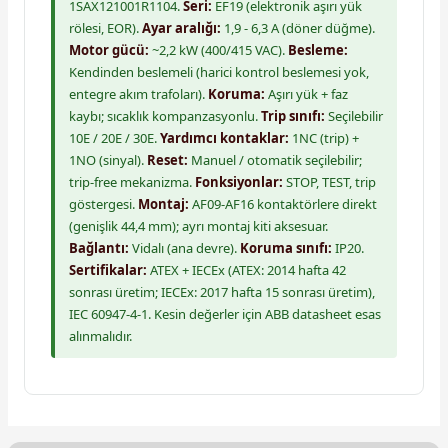
1SAX121001R1104.
Seri:
EF19 (elektronik aşırı yük
rölesi, EOR).
Ayar aralığı:
1,9 - 6,3 A (döner düğme).
Motor gücü:
~2,2 kW (400/415 VAC).
Besleme:
Kendinden beslemeli (harici kontrol beslemesi yok,
entegre akım trafoları).
Koruma:
Aşırı yük + faz
kaybı; sıcaklık kompanzasyonlu.
Trip sınıfı:
Seçilebilir
10E / 20E / 30E.
Yardımcı kontaklar:
1NC (trip) +
1NO (sinyal).
Reset:
Manuel / otomatik seçilebilir;
trip-free mekanizma.
Fonksiyonlar:
STOP, TEST, trip
göstergesi.
Montaj:
AF09-AF16 kontaktörlere direkt
(genişlik 44,4 mm); ayrı montaj kiti aksesuar.
Bağlantı:
Vidalı (ana devre).
Koruma sınıfı:
IP20.
Sertifikalar:
ATEX + IECEx (ATEX: 2014 hafta 42
sonrası üretim; IECEx: 2017 hafta 15 sonrası üretim),
IEC 60947-4-1. Kesin değerler için ABB datasheet esas
alınmalıdır.