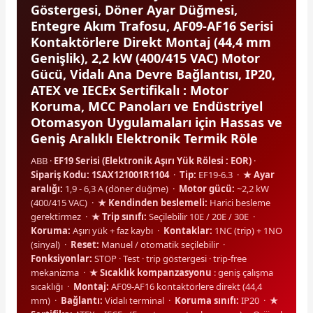
Göstergesi, Döner Ayar Düğmesi,
Entegre Akım Trafosu, AF09-AF16 Serisi
Kontaktörlere Direkt Montaj (44,4 mm
Genişlik), 2,2 kW (400/415 VAC) Motor
Gücü, Vidalı Ana Devre Bağlantısı, IP20,
ATEX ve IECEx Sertifikalı : Motor
e Pako Şalterler
Koruma, MCC Panoları ve Endüstriyel
Otomasyon Uygulamaları için Hassas ve
Geniş Aralıklı Elektronik Termik Röle
ABB ·
EF19 Serisi (Elektronik Aşırı Yük Rölesi : EOR)
·
Sipariş Kodu: 1SAX121001R1104
·
Tip:
EF19-6.3 ·
★ Ayar
aralığı:
1,9 - 6,3 A (döner düğme) ·
Motor gücü:
~2,2 kW
(400/415 VAC) ·
★ Kendinden beslemeli:
Harici besleme
gerektirmez ·
★ Trip sınıfı:
Seçilebilir 10E / 20E / 30E ·
Koruma:
Aşırı yük + faz kaybı ·
Kontaklar:
1NC (trip) + 1NO
(sinyal) ·
Reset:
Manuel / otomatik seçilebilir ·
Fonksiyonlar:
STOP · Test · trip göstergesi · trip-free
mekanizma ·
★ Sıcaklık kompanzasyonu
: geniş çalışma
sıcaklığı ·
Montaj:
AF09-AF16 kontaktörlere direkt (44,4
mm) ·
Bağlantı:
Vidalı terminal ·
Koruma sınıfı:
IP20 ·
★