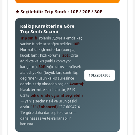
★ Seçilebilir Trip Sınıfı : 10E / 20E / 30E
Kalkış Karakterine Göre
Trip Sınıfı Seçimi
Trip sınıfı
, rölenin 7,2×Ie akımda kaç
saniye içinde açacağını belirler.
10E:
Normal kalkışlı motorlar (pompa,
küçük fan) : hızlı koruma.
20E:
Orta
ağırlıkta kalkış (yüklü konveyör,
karıştırıcı).
30E:
Ağır kalkış — yüksek
ataletli yükler (büyük fan, santrifüj,
10E/20E/30E
değirmen) uzun kalkış süresince
gereksiz trip olmadan başlar.
Avantaj:
Klasik termikte sınıf sabittir; EF19-
6.3'te
tek üründe üç sınıf seçilebilir
→ yanlış seçim riski ve ürün çeşidi
azalır.
"E" (Enhanced):
IEC 60947-4-
1'e göre daha dar trip toleransı —
daha hassas ve tekrarlanabilir
koruma.