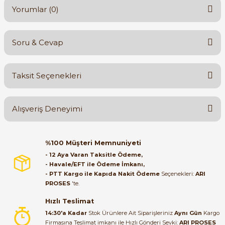
Yorumlar (0)
Soru & Cevap
Bu ürüne ilk yorumu siz yapın!
Taksit Seçenekleri
Yorum Yaz
Ürün hakkında henüz soru sorulmamış.
Alışveriş Deneyimi
Soru Sor
Orijinal kutusuyla ertesi gün
%100 Müşteri Memnuniyeti
ulaştı elimize. Teşekkürler.
- 12 Aya Varan Taksitle Ödeme,
- Havale/EFT ile Ödeme İmkanı,
B... A... | 27/06/2026
- PTT Kargo ile Kapıda Nakit Ödeme
Seçenekleri:
ARI
PROSES
'te.
Satıcı ilgili ve çok yardım severdi
bundan mehmet bey ilgi ve
Hızlı Teslimat
alakası için teşekkür ederim
14:30'a Kadar
Stok Ürünlere Ait Siparişleriniz
Aynı Gün
Kargo
Firmasına Teslimat imkanı ile Hızlı Gönderi Sevki:
ARI PROSES