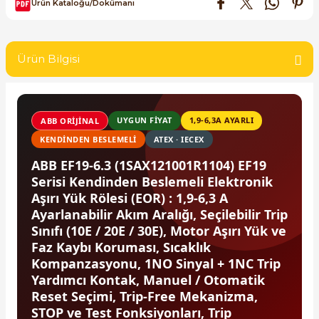
Ürün Kataloğu/Dokümanı
SIMATIC SAFETY
Kaynakları - UPS
SIMATIC TIA PORTAL HMI Yazılımları
Ürün Bilgisi
re Kesiciler
SIMATIC Yazılım Paketleri
SIMOTION Hareket Kontrol Üniteleri
UYGUN FIYAT
1,9-6,3A AYARLI
ABB ORIJINAL
alterleri
KENDINDEN BESLEMELI
ATEX · IECEX
SIRIUS SAFETY
ABB EF19-6.3 (1SAX121001R1104) EF19
er Şalterleri
Serisi Kendinden Beslemeli Elektronik
WinCC Unified Runtime Yazılımları
Aşırı Yük Rölesi (EOR) : 1,9-6,3 A
Ayarlanabilir Akım Aralığı, Seçilebilir Trip
Sınıfı (10E / 20E / 30E), Motor Aşırı Yük ve
ler
Faz Kaybı Koruması, Sıcaklık
Kompanzasyonu, 1NO Sinyal + 1NC Trip
Yardımcı Kontak, Manuel / Otomatik
ı
Reset Seçimi, Trip-Free Mekanizma,
STOP ve Test Fonksiyonları, Trip
umuşak Yol Vericiler