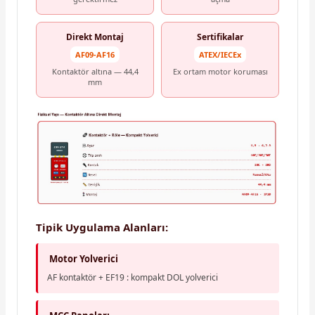
Direkt Montaj
Sertifikalar
AF09-AF16
ATEX/IECEx
Kontaktör altına — 44,4
Ex ortam motor koruması
mm
Tipik Uygulama Alanları:
Motor Yolverici
AF kontaktör + EF19 : kompakt DOL yolverici