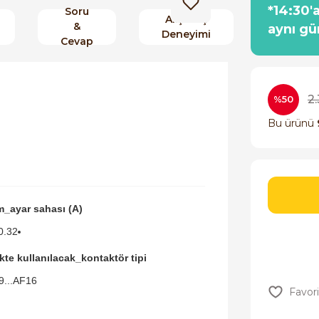
*14:30'
Soru
Alışveriş
&
aynı gü
Deneyimi
Cevap
2
%50
Bu ürünü
m_ayar sahası (A)
0.32
ikte kullanılacak_kontaktör tipi
9...AF16