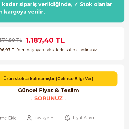
a kadar sipariş verildiğinde, ✓ Stok olanlar
n kargoya verilir.
1.187,40 TL
.374,80 TL
96,97 TL
’den başlayan taksitlerle satın alabilirsiniz.
Ürün stokta kalmamıştır (Gelince Bilgi Ver)
Güncel Fiyat & Teslim
→ SORUNUZ ←
Tavsiye Et
Fiyat Alarmı