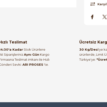
Karşıl
orulmamış.
 yapın!
Hızlı Teslimat
Ücretsiz Kar
14:30'a Kadar
Stok Ürünlere
30 Kg/Desi
'ye ka
Ait Siparişleriniz
Aynı Gün
Kargo
ürünlerde, Limit 
Firmasına Teslimat imkanı ile Hızlı
Türkiye'ye:
"Ücre
Gönderi Sevki:
ARI PROSES
'te.