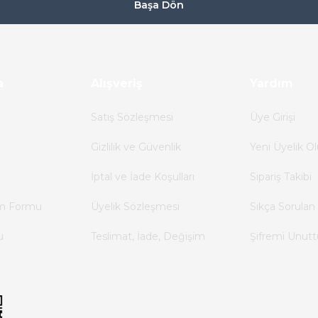
Başa Dön
a
Alışveriş
Yardım
Satış Sözleşmesi
Üye Girişi
Gizlilik ve Güvenlik
Yeni Üyelik Ol
İptal ve İade Koşulları
Sipariş Takibi
im Formu
Üyelik Sözleşmesi
Sıkça Sorulan 
u
Teslimat, İade, Değişim
Şifremi Unut