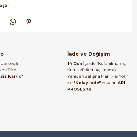
aştır
go
İade ve Değişim
dar seçili
14 Gün
İçinde “Kullanılmamış,
Üzeri Tüm
Kutusu/Etiketi Açılmamış,
tsiz Kargo"
Yeniden Satışına Mani Hal Yok”
ise
"Kolay İade"
imkanı :
ARI
PROSES
'te.