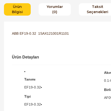
Ürün
Yorumlar
Taksit
Bilgisi
(0)
Seçenekleri
ABB EF19-0.32 1SAX121001R1101
Ürün Detayları
Akı
Tanımı
0.1-
EF19-0.32
Birl
Tipi
AF0
EF19-0.32