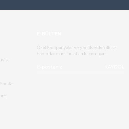
E-BÜLTEN
Özel kampanyalar ve yeniliklerden ilk siz
haberdar olun! Fırsatları kaçırmayın.
uştur
KAYDOL
Sorular
tum