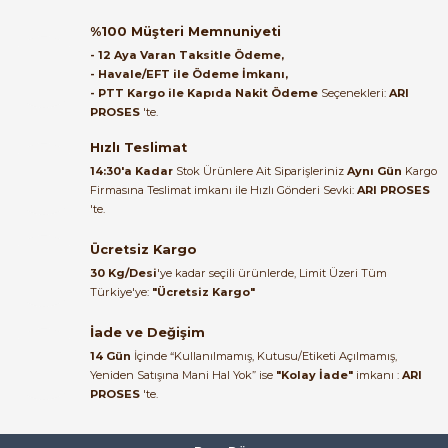
Orijinal kutusuyla ertesi gün
%100 Müşteri Memnuniyeti
ulaştı elimize. Teşekkürler.
- 12 Aya Varan Taksitle Ödeme,
- Havale/EFT ile Ödeme İmkanı,
B... A... | 27/06/2026
- PTT Kargo ile Kapıda Nakit Ödeme
Seçenekleri:
ARI
PROSES
'te.
Satıcı ilgili ve çok yardım severdi
e Pako Şalterler
bundan mehmet bey ilgi ve
Hızlı Teslimat
alakası için teşekkür ederim
14:30'a Kadar
Stok Ürünlere Ait Siparişleriniz
Aynı Gün
Kargo
Firmasına Teslimat imkanı ile Hızlı Gönderi Sevki:
ARI PROSES
muhammed demirci |
'te.
22/06/2026
Ücretsiz Kargo
Ürün elime eksiksiz ve hasarsız
30 Kg/Desi
'ye kadar seçili ürünlerde, Limit Üzeri Tüm
ulaştı. Paketleme özenliydi,
Türkiye'ye:
"Ücretsiz Kargo"
alışveriş sürecinden memnun
kaldım.
İade ve Değişim
14 Gün
İçinde “Kullanılmamış, Kutusu/Etiketi Açılmamış,
Kemal Toktaş | 20/06/2026
Yeniden Satışına Mani Hal Yok” ise
"Kolay İade"
imkanı :
ARI
PROSES
'te.
Alışveriş süreci de hızlı ve
problemsiz geçti.