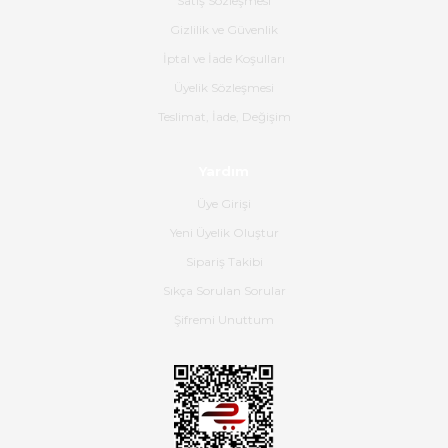
Satış Sözleşmesi
Ürünün kodu XDR-240e-24 yeni
ürün geliyor.
Gizlilik ve Güvenlik
İptal ve İade Koşulları
B... K... | 16/06/2026
Üyelik Sözleşmesi
Gerçekten harika ve etkileyici
Teslimat, İade, Değişim
olmuş, tam istediğim gibi. Ayrıca
satış personeline de güzel ve
Yardım
nazik ilgisi için teşekkür ederim.
Üye Girişi
Dima Kulalac | 18/05/2026
Yeni Üyelik Oluştur
Hızlı bir şekilde elimize ulaştı
Sipariş Takibi
güzel paketlenmişti
Sıkça Sorulan Sorular
B... K... | 16/05/2026
Şifremi Unuttum
Ürün iki gün içinde elime
ulaştı.Ürünün paketlenmesi
gayet başarılı hasarsız bir şekilde
teslim aldım. Bu konudaki
hassasiyetleri ve Ürünün kalitesi