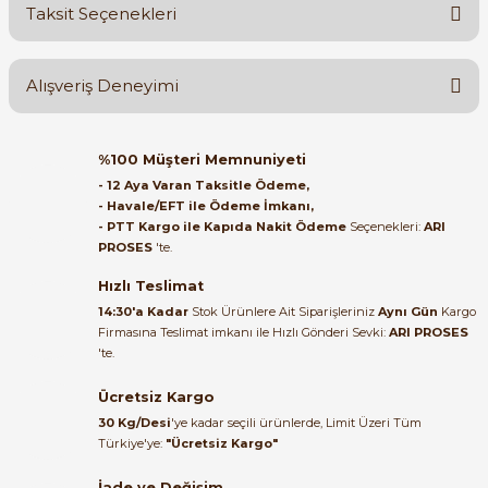
Taksit Seçenekleri
Yorum Yaz
Ürün hakkında henüz soru sorulmamış.
Alışveriş Deneyimi
Soru Sor
Orijinal kutusuyla ertesi gün
e Pako Şalterler
%100 Müşteri Memnuniyeti
ulaştı elimize. Teşekkürler.
- 12 Aya Varan Taksitle Ödeme,
- Havale/EFT ile Ödeme İmkanı,
B... A... | 27/06/2026
- PTT Kargo ile Kapıda Nakit Ödeme
Seçenekleri:
ARI
PROSES
'te.
Satıcı ilgili ve çok yardım severdi
bundan mehmet bey ilgi ve
Hızlı Teslimat
alakası için teşekkür ederim
14:30'a Kadar
Stok Ürünlere Ait Siparişleriniz
Aynı Gün
Kargo
Firmasına Teslimat imkanı ile Hızlı Gönderi Sevki:
ARI PROSES
muhammed demirci |
'te.
22/06/2026
Ücretsiz Kargo
Ürün elime eksiksiz ve hasarsız
30 Kg/Desi
'ye kadar seçili ürünlerde, Limit Üzeri Tüm
ulaştı. Paketleme özenliydi,
Türkiye'ye:
"Ücretsiz Kargo"
alışveriş sürecinden memnun
kaldım.
İade ve Değişim