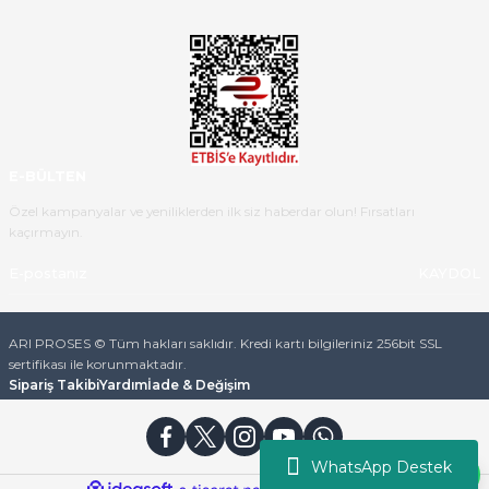
Ürün iki gün içinde elime
ulaştı.Ürünün paketlenmesi
gayet başarılı hasarsız bir şekilde
teslim aldım. Bu konudaki
hassasiyetleri ve Ürünün kalitesi
için teşekkür ederim
E-BÜLTEN
C... K... | 16/05/2026
Özel kampanyalar ve yeniliklerden ilk siz haberdar olun! Fırsatları
kaçırmayın.
Deneyimini Paylaş
Diğer yorumları göster
KAYDOL
ARI PROSES © Tüm hakları saklıdır. Kredi kartı bilgileriniz 256bit SSL
sertifikası ile korunmaktadır.
Sipariş Takibi
Yardım
İade & Değişim
WhatsApp Destek
ideasoft
ile