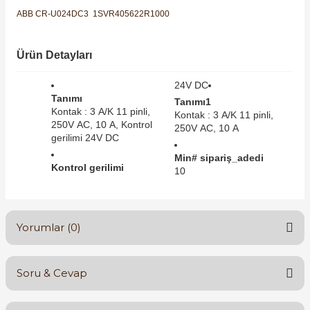
SIMATIC SAFETY
ABB CR-U024DC3 1SVR405622R1000
Kaynakları - UPS
SIMATIC TIA PORTAL HMI Yazılımları
Ürün Detayları
re Kesiciler
SIMATIC Yazılım Paketleri
24V DC
Tanımı
Tanımı1
Kontak : 3 A/K 11 pinli,
SIMOTION Hareket Kontrol Üniteleri
Kontak : 3 A/K 11 pinli,
250V AC, 10 A, Kontrol
250V AC, 10 A
alterleri
gerilimi 24V DC
SIRIUS SAFETY
Min# sipariş_adedi
Kontrol gerilimi
er Şalterleri
10
WinCC Unified Runtime Yazılımları
Yorumlar (0)
ler
ı
Soru & Cevap
Bu ürüne ilk yorumu siz yapın!
umuşak Yol Vericiler