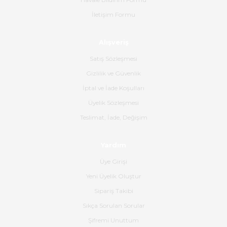
İletişim Formu
Ahmet Çağın | 20/06/2026
Alışveriş
Ürün sorunsuz ulaştı havalı
poşetlerle gönderim yapıyorlar.
Satış Sözleşmesi
Ürünün kodu XDR-240e-24 yeni
ürün geliyor.
Gizlilik ve Güvenlik
İptal ve İade Koşulları
B... K... | 16/06/2026
Üyelik Sözleşmesi
Gerçekten harika ve etkileyici
Teslimat, İade, Değişim
olmuş, tam istediğim gibi. Ayrıca
satış personeline de güzel ve
Yardım
nazik ilgisi için teşekkür ederim.
Üye Girişi
Dima Kulalac | 18/05/2026
Yeni Üyelik Oluştur
Hızlı bir şekilde elimize ulaştı
Sipariş Takibi
güzel paketlenmişti
Sıkça Sorulan Sorular
B... K... | 16/05/2026
Şifremi Unuttum