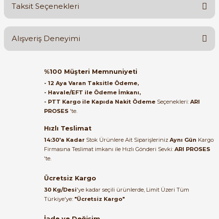
Taksit Seçenekleri
Yorum Yaz
Ürün hakkında henüz soru sorulmamış.
Alışveriş Deneyimi
Soru Sor
Orijinal kutusuyla ertesi gün
e Pako Şalterler
%100 Müşteri Memnuniyeti
ulaştı elimize. Teşekkürler.
- 12 Aya Varan Taksitle Ödeme,
- Havale/EFT ile Ödeme İmkanı,
B... A... | 27/06/2026
- PTT Kargo ile Kapıda Nakit Ödeme
Seçenekleri:
ARI
PROSES
'te.
Satıcı ilgili ve çok yardım severdi
bundan mehmet bey ilgi ve
Hızlı Teslimat
alakası için teşekkür ederim
14:30'a Kadar
Stok Ürünlere Ait Siparişleriniz
Aynı Gün
Kargo
Firmasına Teslimat imkanı ile Hızlı Gönderi Sevki:
ARI PROSES
muhammed demirci |
'te.
22/06/2026
Ücretsiz Kargo
Ürün elime eksiksiz ve hasarsız
30 Kg/Desi
'ye kadar seçili ürünlerde, Limit Üzeri Tüm
ulaştı. Paketleme özenliydi,
Türkiye'ye:
"Ücretsiz Kargo"
alışveriş sürecinden memnun
kaldım.
İade ve Değişim