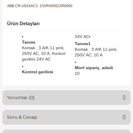
SIMATIC SAFETY
ABB CR-U024AC3 1SVR405622R0000
Kaynakları - UPS
SIMATIC TIA PORTAL HMI Yazılımları
Ürün Detayları
re Kesiciler
SIMATIC Yazılım Paketleri
24V AC
Tanımı
Tanımı1
Kontak : 3 A/K 11 pinli,
SIMOTION Hareket Kontrol Üniteleri
Kontak : 3 A/K 11 pinli,
250V AC, 10 A, Kontrol
250V AC, 10 A
alterleri
gerilimi 24V AC
SIRIUS SAFETY
Min# sipariş_adedi
Kontrol gerilimi
er Şalterleri
10
WinCC Unified Runtime Yazılımları
Yorumlar (0)
ler
ı
Soru & Cevap
Bu ürüne ilk yorumu siz yapın!
umuşak Yol Vericiler