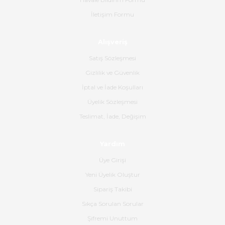
İletişim Formu
Ahmet Çağın | 20/06/2026
Alışveriş
Ürün sorunsuz ulaştı havalı
poşetlerle gönderim yapıyorlar.
Satış Sözleşmesi
Ürünün kodu XDR-240e-24 yeni
ürün geliyor.
Gizlilik ve Güvenlik
İptal ve İade Koşulları
B... K... | 16/06/2026
Üyelik Sözleşmesi
Gerçekten harika ve etkileyici
Teslimat, İade, Değişim
olmuş, tam istediğim gibi. Ayrıca
satış personeline de güzel ve
Yardım
nazik ilgisi için teşekkür ederim.
Üye Girişi
Dima Kulalac | 18/05/2026
Yeni Üyelik Oluştur
Hızlı bir şekilde elimize ulaştı
Sipariş Takibi
güzel paketlenmişti
Sıkça Sorulan Sorular
B... K... | 16/05/2026
Şifremi Unuttum