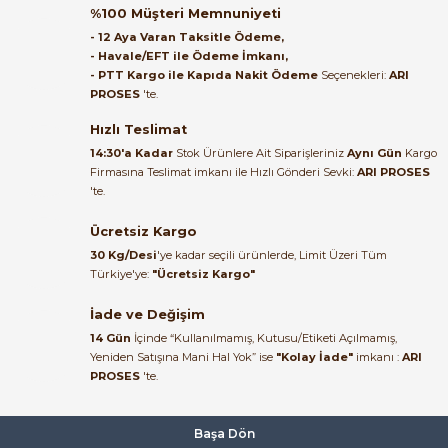
Orijinal kutusuyla ertesi gün
%100 Müşteri Memnuniyeti
ulaştı elimize. Teşekkürler.
- 12 Aya Varan Taksitle Ödeme,
- Havale/EFT ile Ödeme İmkanı,
B... A... | 27/06/2026
- PTT Kargo ile Kapıda Nakit Ödeme
Seçenekleri:
ARI
PROSES
'te.
Satıcı ilgili ve çok yardım severdi
bundan mehmet bey ilgi ve
Hızlı Teslimat
e Pako Şalterler
alakası için teşekkür ederim
14:30'a Kadar
Stok Ürünlere Ait Siparişleriniz
Aynı Gün
Kargo
Firmasına Teslimat imkanı ile Hızlı Gönderi Sevki:
ARI PROSES
muhammed demirci |
'te.
22/06/2026
Ücretsiz Kargo
Ürün elime eksiksiz ve hasarsız
30 Kg/Desi
'ye kadar seçili ürünlerde, Limit Üzeri Tüm
ulaştı. Paketleme özenliydi,
Türkiye'ye:
"Ücretsiz Kargo"
alışveriş sürecinden memnun
kaldım.
İade ve Değişim
14 Gün
İçinde “Kullanılmamış, Kutusu/Etiketi Açılmamış,
Kemal Toktaş | 20/06/2026
Yeniden Satışına Mani Hal Yok” ise
"Kolay İade"
imkanı :
ARI
PROSES
'te.
Alışveriş süreci de hızlı ve
problemsiz geçti.
Başa Dön