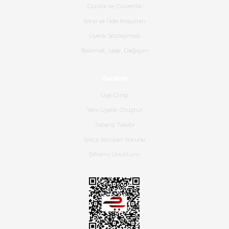
ürün geliyor.
Gizlilik ve Güvenlik
İptal ve İade Koşulları
B... K... | 16/06/2026
Üyelik Sözleşmesi
Gerçekten harika ve etkileyici
Teslimat, İade, Değişim
olmuş, tam istediğim gibi. Ayrıca
satış personeline de güzel ve
Yardım
nazik ilgisi için teşekkür ederim.
Üye Girişi
Dima Kulalac | 18/05/2026
Yeni Üyelik Oluştur
Hızlı bir şekilde elimize ulaştı
Sipariş Takibi
güzel paketlenmişti
Sıkça Sorulan Sorular
B... K... | 16/05/2026
Şifremi Unuttum
Ürün iki gün içinde elime
ulaştı.Ürünün paketlenmesi
gayet başarılı hasarsız bir şekilde
teslim aldım. Bu konudaki
hassasiyetleri ve Ürünün kalitesi
için teşekkür ederim