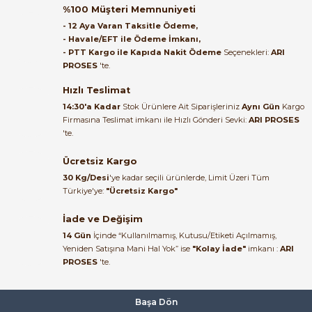
Orijinal kutusuyla ertesi gün
%100 Müşteri Memnuniyeti
ulaştı elimize. Teşekkürler.
- 12 Aya Varan Taksitle Ödeme,
- Havale/EFT ile Ödeme İmkanı,
B... A... | 27/06/2026
- PTT Kargo ile Kapıda Nakit Ödeme
Seçenekleri:
ARI
PROSES
'te.
Satıcı ilgili ve çok yardım severdi
bundan mehmet bey ilgi ve
Hızlı Teslimat
e Pako Şalterler
alakası için teşekkür ederim
14:30'a Kadar
Stok Ürünlere Ait Siparişleriniz
Aynı Gün
Kargo
Firmasına Teslimat imkanı ile Hızlı Gönderi Sevki:
ARI PROSES
muhammed demirci |
'te.
22/06/2026
Ücretsiz Kargo
Ürün elime eksiksiz ve hasarsız
30 Kg/Desi
'ye kadar seçili ürünlerde, Limit Üzeri Tüm
ulaştı. Paketleme özenliydi,
Türkiye'ye:
"Ücretsiz Kargo"
alışveriş sürecinden memnun
kaldım.
İade ve Değişim
14 Gün
İçinde “Kullanılmamış, Kutusu/Etiketi Açılmamış,
Kemal Toktaş | 20/06/2026
Yeniden Satışına Mani Hal Yok” ise
"Kolay İade"
imkanı :
ARI
PROSES
'te.
Alışveriş süreci de hızlı ve
problemsiz geçti.
Başa Dön