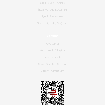
ürün geliyor.
Gizlilik ve Güvenlik
İptal ve İade Koşulları
B... K... | 16/06/2026
Üyelik Sözleşmesi
Gerçekten harika ve etkileyici
Teslimat, İade, Değişim
olmuş, tam istediğim gibi. Ayrıca
satış personeline de güzel ve
Yardım
nazik ilgisi için teşekkür ederim.
Üye Girişi
Dima Kulalac | 18/05/2026
Yeni Üyelik Oluştur
Hızlı bir şekilde elimize ulaştı
Sipariş Takibi
güzel paketlenmişti
Sıkça Sorulan Sorular
B... K... | 16/05/2026
Şifremi Unuttum
Ürün iki gün içinde elime
ulaştı.Ürünün paketlenmesi
gayet başarılı hasarsız bir şekilde
teslim aldım. Bu konudaki
hassasiyetleri ve Ürünün kalitesi
için teşekkür ederim