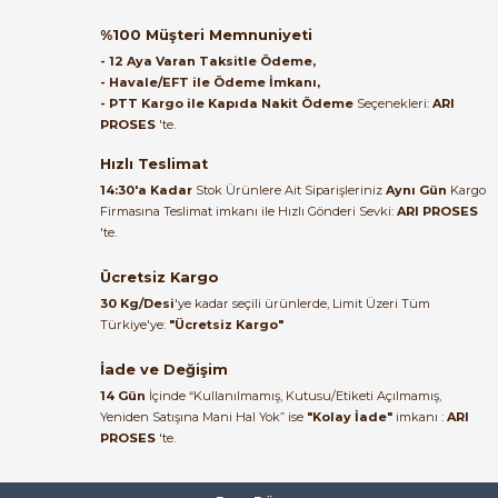
Orijinal kutusuyla ertesi gün
%100 Müşteri Memnuniyeti
ulaştı elimize. Teşekkürler.
- 12 Aya Varan Taksitle Ödeme,
- Havale/EFT ile Ödeme İmkanı,
B... A... | 27/06/2026
- PTT Kargo ile Kapıda Nakit Ödeme
Seçenekleri:
ARI
PROSES
'te.
Satıcı ilgili ve çok yardım severdi
e Pako Şalterler
bundan mehmet bey ilgi ve
Hızlı Teslimat
alakası için teşekkür ederim
14:30'a Kadar
Stok Ürünlere Ait Siparişleriniz
Aynı Gün
Kargo
Firmasına Teslimat imkanı ile Hızlı Gönderi Sevki:
ARI PROSES
muhammed demirci |
'te.
22/06/2026
Ücretsiz Kargo
Ürün elime eksiksiz ve hasarsız
30 Kg/Desi
'ye kadar seçili ürünlerde, Limit Üzeri Tüm
ulaştı. Paketleme özenliydi,
Türkiye'ye:
"Ücretsiz Kargo"
alışveriş sürecinden memnun
kaldım.
İade ve Değişim
14 Gün
İçinde “Kullanılmamış, Kutusu/Etiketi Açılmamış,
Kemal Toktaş | 20/06/2026
Yeniden Satışına Mani Hal Yok” ise
"Kolay İade"
imkanı :
ARI
PROSES
'te.
Alışveriş süreci de hızlı ve
problemsiz geçti.