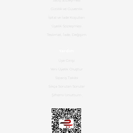
Satış Sözleşmesi
Ürünün kodu XDR-240e-24 yeni
ürün geliyor.
Gizlilik ve Güvenlik
İptal ve İade Koşulları
B... K... | 16/06/2026
Üyelik Sözleşmesi
Gerçekten harika ve etkileyici
Teslimat, İade, Değişim
olmuş, tam istediğim gibi. Ayrıca
satış personeline de güzel ve
Yardım
nazik ilgisi için teşekkür ederim.
Üye Girişi
Dima Kulalac | 18/05/2026
Yeni Üyelik Oluştur
Hızlı bir şekilde elimize ulaştı
Sipariş Takibi
güzel paketlenmişti
Sıkça Sorulan Sorular
B... K... | 16/05/2026
Şifremi Unuttum
Ürün iki gün içinde elime
ulaştı.Ürünün paketlenmesi
gayet başarılı hasarsız bir şekilde
teslim aldım. Bu konudaki
hassasiyetleri ve Ürünün kalitesi