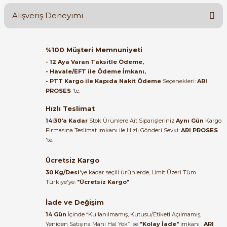
Alışveriş Deneyimi
Soru Sor
Orijinal kutusuyla ertesi gün
%100 Müşteri Memnuniyeti
ulaştı elimize. Teşekkürler.
- 12 Aya Varan Taksitle Ödeme,
e Pako Şalterler
- Havale/EFT ile Ödeme İmkanı,
B... A... | 27/06/2026
- PTT Kargo ile Kapıda Nakit Ödeme
Seçenekleri:
ARI
PROSES
'te.
Satıcı ilgili ve çok yardım severdi
bundan mehmet bey ilgi ve
Hızlı Teslimat
alakası için teşekkür ederim
14:30'a Kadar
Stok Ürünlere Ait Siparişleriniz
Aynı Gün
Kargo
Firmasına Teslimat imkanı ile Hızlı Gönderi Sevki:
ARI PROSES
muhammed demirci |
'te.
22/06/2026
Ücretsiz Kargo
Ürün elime eksiksiz ve hasarsız
30 Kg/Desi
'ye kadar seçili ürünlerde, Limit Üzeri Tüm
ulaştı. Paketleme özenliydi,
Türkiye'ye:
"Ücretsiz Kargo"
alışveriş sürecinden memnun
kaldım.
İade ve Değişim
14 Gün
İçinde “Kullanılmamış, Kutusu/Etiketi Açılmamış,
Kemal Toktaş | 20/06/2026
Yeniden Satışına Mani Hal Yok” ise
"Kolay İade"
imkanı :
ARI