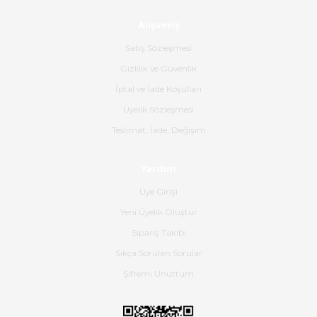
Alışveriş
Ürün sorunsuz ulaştı havalı
poşetlerle gönderim yapıyorlar.
Satış Sözleşmesi
Ürünün kodu XDR-240e-24 yeni
ürün geliyor.
Gizlilik ve Güvenlik
İptal ve İade Koşulları
B... K... | 16/06/2026
Üyelik Sözleşmesi
Gerçekten harika ve etkileyici
Teslimat, İade, Değişim
olmuş, tam istediğim gibi. Ayrıca
satış personeline de güzel ve
Yardım
nazik ilgisi için teşekkür ederim.
Üye Girişi
Dima Kulalac | 18/05/2026
Yeni Üyelik Oluştur
Hızlı bir şekilde elimize ulaştı
Sipariş Takibi
güzel paketlenmişti
Sıkça Sorulan Sorular
B... K... | 16/05/2026
Şifremi Unuttum
Ürün iki gün içinde elime