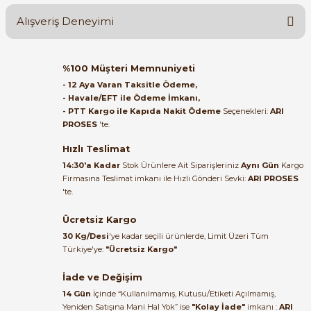
Alışveriş Deneyimi
Soru Sor
Orijinal kutusuyla ertesi gün
%100 Müşteri Memnuniyeti
ulaştı elimize. Teşekkürler.
- 12 Aya Varan Taksitle Ödeme,
e Pako Şalterler
- Havale/EFT ile Ödeme İmkanı,
B... A... | 27/06/2026
- PTT Kargo ile Kapıda Nakit Ödeme
Seçenekleri:
ARI
PROSES
'te.
Satıcı ilgili ve çok yardım severdi
bundan mehmet bey ilgi ve
Hızlı Teslimat
alakası için teşekkür ederim
14:30'a Kadar
Stok Ürünlere Ait Siparişleriniz
Aynı Gün
Kargo
Firmasına Teslimat imkanı ile Hızlı Gönderi Sevki:
ARI PROSES
muhammed demirci |
'te.
22/06/2026
Ücretsiz Kargo
Ürün elime eksiksiz ve hasarsız
30 Kg/Desi
'ye kadar seçili ürünlerde, Limit Üzeri Tüm
ulaştı. Paketleme özenliydi,
Türkiye'ye:
"Ücretsiz Kargo"
alışveriş sürecinden memnun
kaldım.
İade ve Değişim
14 Gün
İçinde “Kullanılmamış, Kutusu/Etiketi Açılmamış,
Kemal Toktaş | 20/06/2026
Yeniden Satışına Mani Hal Yok” ise
"Kolay İade"
imkanı :
ARI