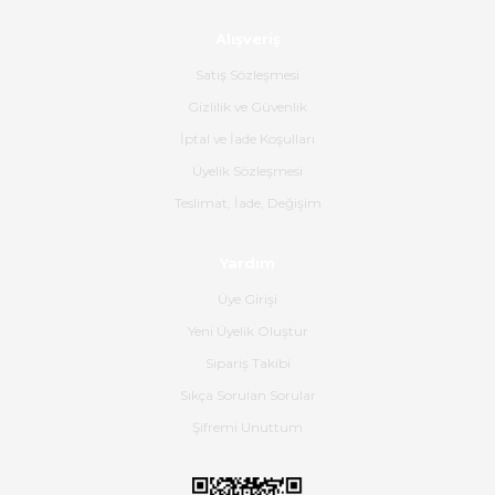
Alışveriş
Ürün sorunsuz ulaştı havalı
poşetlerle gönderim yapıyorlar.
Satış Sözleşmesi
Ürünün kodu XDR-240e-24 yeni
ürün geliyor.
Gizlilik ve Güvenlik
İptal ve İade Koşulları
B... K... | 16/06/2026
Üyelik Sözleşmesi
Gerçekten harika ve etkileyici
Teslimat, İade, Değişim
olmuş, tam istediğim gibi. Ayrıca
satış personeline de güzel ve
Yardım
nazik ilgisi için teşekkür ederim.
Üye Girişi
Dima Kulalac | 18/05/2026
Yeni Üyelik Oluştur
Hızlı bir şekilde elimize ulaştı
Sipariş Takibi
güzel paketlenmişti
Sıkça Sorulan Sorular
B... K... | 16/05/2026
Şifremi Unuttum
Ürün iki gün içinde elime