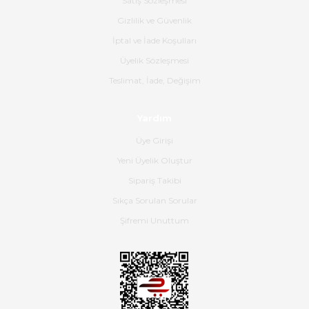
Satış Sözleşmesi
Ürünün kodu XDR-240e-24 yeni
ürün geliyor.
Gizlilik ve Güvenlik
İptal ve İade Koşulları
B... K... | 16/06/2026
Üyelik Sözleşmesi
Gerçekten harika ve etkileyici
Teslimat, İade, Değişim
olmuş, tam istediğim gibi. Ayrıca
satış personeline de güzel ve
Yardım
nazik ilgisi için teşekkür ederim.
Üye Girişi
Dima Kulalac | 18/05/2026
Yeni Üyelik Oluştur
Hızlı bir şekilde elimize ulaştı
Sipariş Takibi
güzel paketlenmişti
Sıkça Sorulan Sorular
B... K... | 16/05/2026
Şifremi Unuttum
Ürün iki gün içinde elime
ulaştı.Ürünün paketlenmesi
gayet başarılı hasarsız bir şekilde
teslim aldım. Bu konudaki
hassasiyetleri ve Ürünün kalitesi