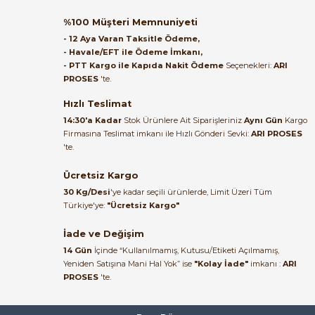
Orijinal kutusuyla ertesi gün
%100 Müşteri Memnuniyeti
ulaştı elimize. Teşekkürler.
- 12 Aya Varan Taksitle Ödeme,
- Havale/EFT ile Ödeme İmkanı,
B... A... | 27/06/2026
- PTT Kargo ile Kapıda Nakit Ödeme
Seçenekleri:
ARI
PROSES
'te.
Satıcı ilgili ve çok yardım severdi
e Pako Şalterler
bundan mehmet bey ilgi ve
Hızlı Teslimat
alakası için teşekkür ederim
14:30'a Kadar
Stok Ürünlere Ait Siparişleriniz
Aynı Gün
Kargo
Firmasına Teslimat imkanı ile Hızlı Gönderi Sevki:
ARI PROSES
muhammed demirci |
'te.
22/06/2026
Ücretsiz Kargo
Ürün elime eksiksiz ve hasarsız
30 Kg/Desi
'ye kadar seçili ürünlerde, Limit Üzeri Tüm
ulaştı. Paketleme özenliydi,
Türkiye'ye:
"Ücretsiz Kargo"
alışveriş sürecinden memnun
kaldım.
İade ve Değişim
14 Gün
İçinde “Kullanılmamış, Kutusu/Etiketi Açılmamış,
Kemal Toktaş | 20/06/2026
Yeniden Satışına Mani Hal Yok” ise
"Kolay İade"
imkanı :
ARI
PROSES
'te.
Alışveriş süreci de hızlı ve
problemsiz geçti.