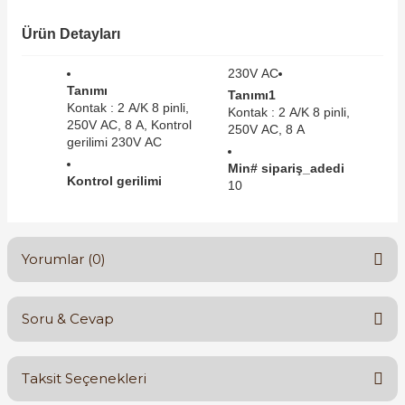
SIMATIC SAFETY
Ürün Detayları
Kaynakları - UPS
SIMATIC TIA PORTAL HMI Yazılımları
230V AC
re Kesiciler
Tanımı
Tanımı1
SIMATIC Yazılım Paketleri
Kontak : 2 A/K 8 pinli,
Kontak : 2 A/K 8 pinli,
250V AC, 8 A, Kontrol
250V AC, 8 A
gerilimi 230V AC
SIMOTION Hareket Kontrol Üniteleri
Min# sipariş_adedi
alterleri
Kontrol gerilimi
10
SIRIUS SAFETY
er Şalterleri
WinCC Unified Runtime Yazılımları
Yorumlar (0)
ler
Soru & Cevap
Bu ürüne ilk yorumu siz yapın!
ı
Taksit Seçenekleri
Yorum Yaz
umuşak Yol Vericiler
Ürün hakkında henüz soru sorulmamış.