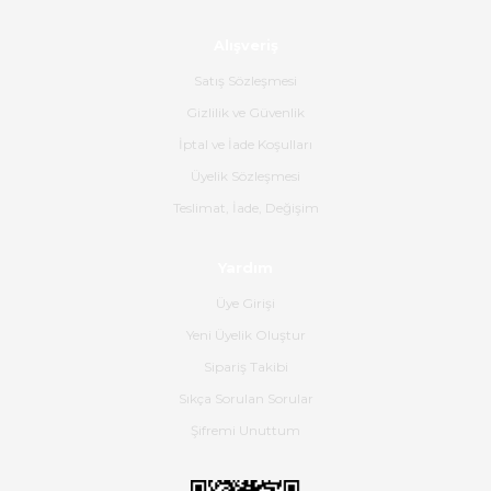
Alışveriş
Ürün sorunsuz ulaştı havalı
poşetlerle gönderim yapıyorlar.
Satış Sözleşmesi
Ürünün kodu XDR-240e-24 yeni
ürün geliyor.
Gizlilik ve Güvenlik
İptal ve İade Koşulları
B... K... | 16/06/2026
Üyelik Sözleşmesi
Gerçekten harika ve etkileyici
Teslimat, İade, Değişim
olmuş, tam istediğim gibi. Ayrıca
satış personeline de güzel ve
Yardım
nazik ilgisi için teşekkür ederim.
Üye Girişi
Dima Kulalac | 18/05/2026
Yeni Üyelik Oluştur
Hızlı bir şekilde elimize ulaştı
Sipariş Takibi
güzel paketlenmişti
Sıkça Sorulan Sorular
B... K... | 16/05/2026
Şifremi Unuttum
Ürün iki gün içinde elime