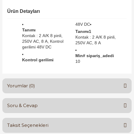
SIMATIC SAFETY
Ürün Detayları
Kaynakları - UPS
SIMATIC TIA PORTAL HMI Yazılımları
48V DC
re Kesiciler
Tanımı
Tanımı1
SIMATIC Yazılım Paketleri
Kontak : 2 A/K 8 pinli,
Kontak : 2 A/K 8 pinli,
250V AC, 8 A, Kontrol
250V AC, 8 A
gerilimi 48V DC
SIMOTION Hareket Kontrol Üniteleri
Min# sipariş_adedi
alterleri
Kontrol gerilimi
10
SIRIUS SAFETY
er Şalterleri
WinCC Unified Runtime Yazılımları
Yorumlar (0)
ler
Soru & Cevap
Bu ürüne ilk yorumu siz yapın!
ı
Taksit Seçenekleri
Yorum Yaz
umuşak Yol Vericiler
Ürün hakkında henüz soru sorulmamış.