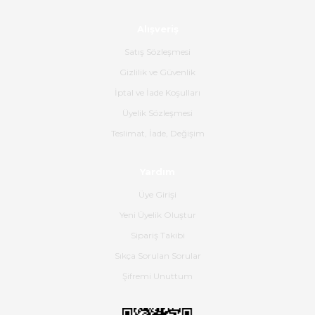
Alışveriş
Ürün sorunsuz ulaştı havalı
poşetlerle gönderim yapıyorlar.
Satış Sözleşmesi
Ürünün kodu XDR-240e-24 yeni
ürün geliyor.
Gizlilik ve Güvenlik
İptal ve İade Koşulları
B... K... | 16/06/2026
Üyelik Sözleşmesi
Gerçekten harika ve etkileyici
Teslimat, İade, Değişim
olmuş, tam istediğim gibi. Ayrıca
satış personeline de güzel ve
Yardım
nazik ilgisi için teşekkür ederim.
Üye Girişi
Dima Kulalac | 18/05/2026
Yeni Üyelik Oluştur
Hızlı bir şekilde elimize ulaştı
Sipariş Takibi
güzel paketlenmişti
Sıkça Sorulan Sorular
B... K... | 16/05/2026
Şifremi Unuttum
Ürün iki gün içinde elime