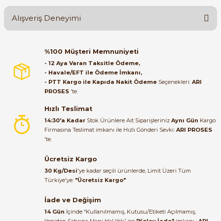
Alışveriş Deneyimi
Soru Sor
Orijinal kutusuyla ertesi gün
%100 Müşteri Memnuniyeti
ulaştı elimize. Teşekkürler.
- 12 Aya Varan Taksitle Ödeme,
e Pako Şalterler
- Havale/EFT ile Ödeme İmkanı,
B... A... | 27/06/2026
- PTT Kargo ile Kapıda Nakit Ödeme
Seçenekleri:
ARI
PROSES
'te.
Satıcı ilgili ve çok yardım severdi
bundan mehmet bey ilgi ve
Hızlı Teslimat
alakası için teşekkür ederim
14:30'a Kadar
Stok Ürünlere Ait Siparişleriniz
Aynı Gün
Kargo
Firmasına Teslimat imkanı ile Hızlı Gönderi Sevki:
ARI PROSES
muhammed demirci |
'te.
22/06/2026
Ücretsiz Kargo
Ürün elime eksiksiz ve hasarsız
30 Kg/Desi
'ye kadar seçili ürünlerde, Limit Üzeri Tüm
ulaştı. Paketleme özenliydi,
Türkiye'ye:
"Ücretsiz Kargo"
alışveriş sürecinden memnun
kaldım.
İade ve Değişim
14 Gün
İçinde “Kullanılmamış, Kutusu/Etiketi Açılmamış,
Kemal Toktaş | 20/06/2026