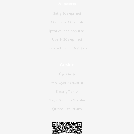
Alışveriş
Ürün sorunsuz ulaştı havalı
poşetlerle gönderim yapıyorlar.
Satış Sözleşmesi
Ürünün kodu XDR-240e-24 yeni
ürün geliyor.
Gizlilik ve Güvenlik
İptal ve İade Koşulları
B... K... | 16/06/2026
Üyelik Sözleşmesi
Gerçekten harika ve etkileyici
Teslimat, İade, Değişim
olmuş, tam istediğim gibi. Ayrıca
satış personeline de güzel ve
Yardım
nazik ilgisi için teşekkür ederim.
Üye Girişi
Dima Kulalac | 18/05/2026
Yeni Üyelik Oluştur
Hızlı bir şekilde elimize ulaştı
Sipariş Takibi
güzel paketlenmişti
Sıkça Sorulan Sorular
B... K... | 16/05/2026
Şifremi Unuttum
Ürün iki gün içinde elime
ulaştı.Ürünün paketlenmesi
gayet başarılı hasarsız bir şekilde