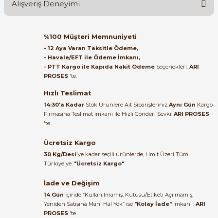
Alışveriş Deneyimi
Soru Sor
Orijinal kutusuyla ertesi gün
%100 Müşteri Memnuniyeti
ulaştı elimize. Teşekkürler.
- 12 Aya Varan Taksitle Ödeme,
- Havale/EFT ile Ödeme İmkanı,
B... A... | 27/06/2026
- PTT Kargo ile Kapıda Nakit Ödeme
Seçenekleri:
ARI
e Pako Şalterler
PROSES
'te.
Satıcı ilgili ve çok yardım severdi
bundan mehmet bey ilgi ve
Hızlı Teslimat
alakası için teşekkür ederim
14:30'a Kadar
Stok Ürünlere Ait Siparişleriniz
Aynı Gün
Kargo
Firmasına Teslimat imkanı ile Hızlı Gönderi Sevki:
ARI PROSES
muhammed demirci |
'te.
22/06/2026
Ücretsiz Kargo
Ürün elime eksiksiz ve hasarsız
30 Kg/Desi
'ye kadar seçili ürünlerde, Limit Üzeri Tüm
ulaştı. Paketleme özenliydi,
Türkiye'ye:
"Ücretsiz Kargo"
alışveriş sürecinden memnun
kaldım.
İade ve Değişim
14 Gün
İçinde “Kullanılmamış, Kutusu/Etiketi Açılmamış,
Kemal Toktaş | 20/06/2026
Yeniden Satışına Mani Hal Yok” ise
"Kolay İade"
imkanı :
ARI
PROSES
'te.