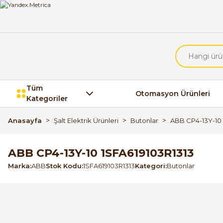
Tüm
Otomasyon Ürünleri
Kategoriler
Anasayfa
Şalt Elektrik Ürünleri
Butonlar
ABB CP4-13Y-10 
ABB CP4-13Y-10 1SFA619103R1313
Marka
ABB
Stok Kodu
1SFA619103R1313
Kategori
Butonlar