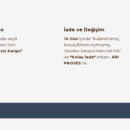
go
İade ve Değişim
dar seçili
14 Gün
İçinde “Kullanılmamış,
Üzeri Tüm
Kutusu/Etiketi Açılmamış,
tsiz Kargo"
Yeniden Satışına Mani Hal Yok”
ise
"Kolay İade"
imkanı :
ARI
PROSES
'te.