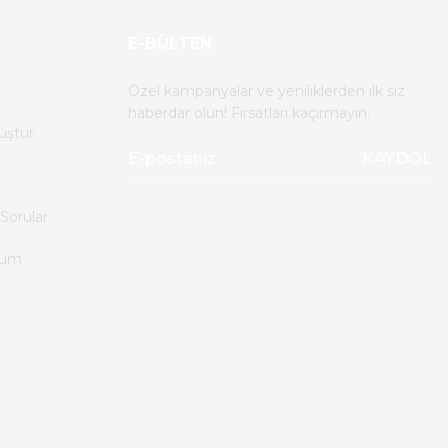
E-BÜLTEN
Özel kampanyalar ve yeniliklerden ilk siz
haberdar olun! Fırsatları kaçırmayın.
uştur
KAYDOL
Sorular
tum