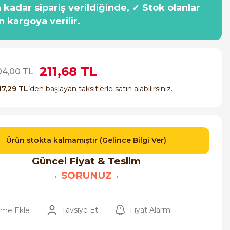
a kadar sipariş verildiğinde, ✓ Stok olanlar
n kargoya verilir.
211,68 TL
04,00 TL
17,29 TL
’den başlayan taksitlerle satın alabilirsiniz.
Ürün stokta kalmamıştır (Gelince Bilgi Ver)
Güncel Fiyat & Teslim
→ SORUNUZ ←
Tavsiye Et
Fiyat Alarmı