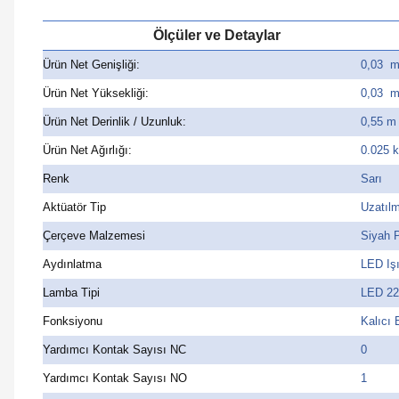
Ölçüler ve Detaylar
Ürün Net Genişliği:
0,03 
Ürün Net Yüksekliği:
0,03 
Ürün Net Derinlik / Uzunluk:
0,55 m
Ürün Net Ağırlığı:
0.025 
Renk
Sarı
Aktüatör Tip
Uzatılm
Çerçeve Malzemesi
Siyah P
Aydınlatma
LED Işı
Lamba Tipi
LED 2
Fonksiyonu
Kalıcı 
Yardımcı Kontak Sayısı NC
0
Yardımcı Kontak Sayısı NO
1