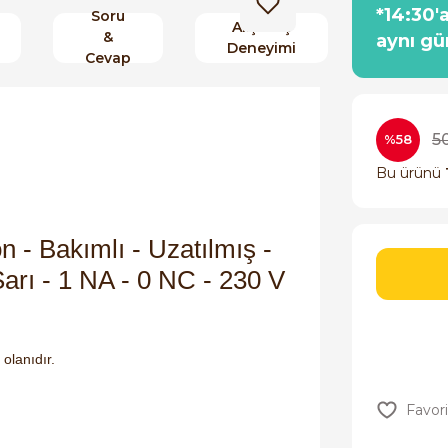
*14:30'
Soru
Alışveriş
&
aynı gü
Deneyimi
Cevap
5
%58
Bu ürünü
 - Bakımlı - Uzatılmış -
 Sarı - 1 NA - 0 NC - 230 V
 olanıdır.