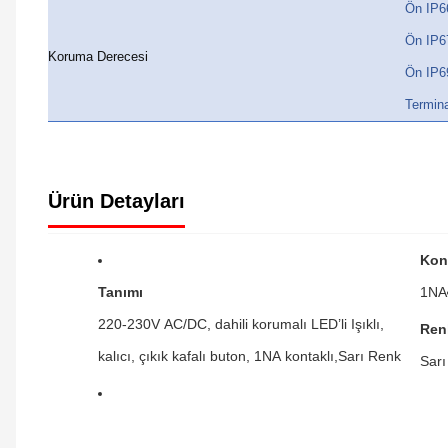
Ön IP6
Ön IP6
Koruma Derecesi
Ön IP6
Termina
Ürün Detayları
Kon
Tanımı
1NA
220-230V AC/DC, dahili korumalı LED’li Işıklı,
Ren
kalıcı, çıkık kafalı buton, 1NA kontaklı,Sarı Renk
Sarı