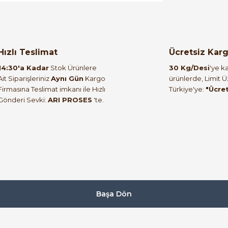
orulmamış.
 yapın!
Hızlı Teslimat
Ücretsiz Kar
14:30'a Kadar
Stok Ürünlere
30 Kg/Desi
'ye ka
Ait Siparişleriniz
Aynı Gün
Kargo
ürünlerde, Limit 
Firmasına Teslimat imkanı ile Hızlı
Türkiye'ye:
"Ücre
Gönderi Sevki:
ARI PROSES
'te.
Başa Dön