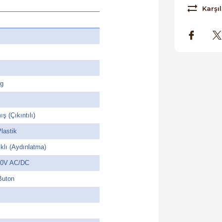
Karşıl
m
m
kg
ış (Çıkıntılı)
lastik
klı (Aydınlatma)
20V AC/DC
Buton