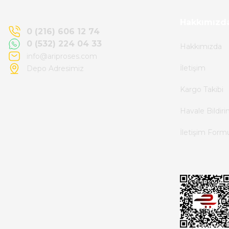
Kemal Toktaş | 20/06/2026
Hakkımızd
0 (216) 606 12 74
0 (532) 224 04 33
Hakkımızda
Alışveriş süreci de hızlı ve problemsiz geçti.
info@ariproses.com
İletişim
Depo Adresimiz
Kemal Toktaş | 20/06/2026
Kargo Takibi
Havale ile odeme yaptim ve tedirgindim ama
Havale Bildir
saticinin sonrasindaki iletisim ve
İletişim Form
bilgilendirmesinden cok memnun kaldim.
Kesinlikle tavsiye ederim.
mehidin tahsin | 20/06/2026
Paketleme çok profesyonelce yapılmıştı ürün