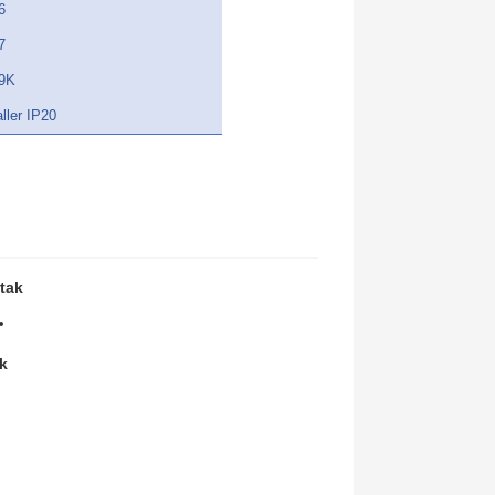
6
7
9K
ller IP20
tak
k