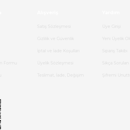
a
Alışveriş
Yardım
Satış Sözleşmesi
Üye Girişi
Gizlilik ve Güvenlik
Yeni Üyelik Ol
İptal ve İade Koşulları
Sipariş Takibi
im Formu
Üyelik Sözleşmesi
Sıkça Sorulan 
u
Teslimat, İade, Değişim
Şifremi Unut