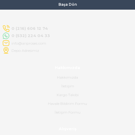
Başa Dön
Kemal Toktaş | 20/06/2026
Havale ile odeme yaptim ve
0 (216) 606 12 74
tedirgindim ama saticinin
0 (532) 224 04 33
sonrasindaki iletisim ve
bilgilendirmesinden cok
info@ariproses.com
memnun kaldim. Kesinlikle
Depo Adresimiz
tavsiye ederim.
mehidin tahsin | 20/06/2026
Hakkımızda
Hakkımızda
Paketleme çok profesyonelce
İletişim
yapılmıştı ürün siparişinden
bana ulaşımına kadar ilgi ve
Kargo Takibi
alakaları üst düzeydi itina ile
tavsiye ederim
Havale Bildirim Formu
İletişim Formu
Ahmet Çağın | 20/06/2026
Alışveriş
Ürün sorunsuz ulaştı havalı