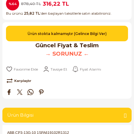
316,22 TL
878,40 TL
%64
ri ve Transmitterleri
ACS580
SIMATIC Endüstriyel Panel PC'ler
Sinamics S120 Modüler Sürücü Sistemi
Bu ürünü
25,82 TL
’den başlayan taksitlerle satın alabilirsiniz.
ACS880
SIMATIC ET200 Dağıtılmış Giriş-Çkış
e Ölçüm Cihazları
Sinamics S210 Servo Sürücü Sistemi
Ürün stokta kalmamıştır (Gelince Bilgi Ver)
 Seviye
SIMATIC ET200SP Open Controller
ji Sayaçları
Sinamics V20 Hız Kontrol Cihazları
Güncel Fiyat & Teslim
ye
SIMATIC ExProof Panel PC'ler ve Thin C
→ SORUNUZ ←
ve Prizler
Sinamics V90 Servo Sürücü Sistemi
SIMATIC HMI Operatör Paneller
Tavsiye Et
Fiyat Alarmı
eri
SIMATIC S7-1200
Karşılaştır
 (Power Supply)
SIMATIC S7-1500
SIMATIC S7-300
 Taşıma Sistemleri - Spiral , Boru ,
Ürün Bilgisi
SIMATIC S7-400
ABB CP3-13G-10 1SFA619102R1312
ma Rölesi, Cihazları ve Anahtarları