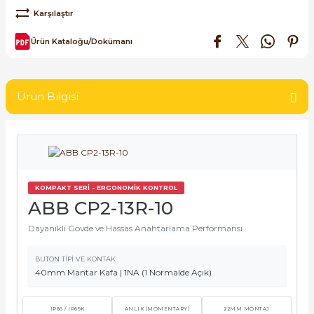
SIMATIC SAFETY
Karşılaştır
re Kesiciler
Ürün Kataloğu/Dokümanı
SIMATIC TIA PORTAL HMI Yazılımları
SIMATIC Yazılım Paketleri
alterleri
Ürün Bilgisi
SIMOTION Hareket Kontrol Üniteleri
er Şalterleri
SIRIUS SAFETY
WinCC Unified Runtime Yazılımları
KOMPAKT SERİ - ERGONOMİK KONTROL
ler
ABB CP2-13R-10
Dayanıklı Gövde ve Hassas Anahtarlama Performansı
ı
BUTON TIPI VE KONTAK
umuşak Yol Vericiler
40mm Mantar Kafa | 1NA (1 Normalde Açık)
IP66 / IP69K
ANLIK (MOMENTARY)
22MM MONTAJ