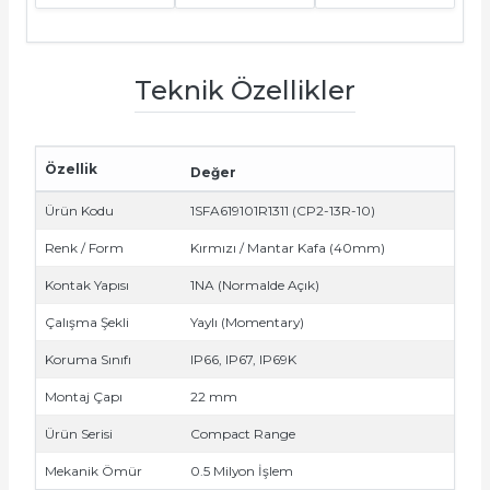
e Pako Şalterler
Teknik Özellikler
Özellik
Değer
Ürün Kodu
1SFA619101R1311 (CP2-13R-10)
Renk / Form
Kırmızı / Mantar Kafa (40mm)
Kontak Yapısı
1NA (Normalde Açık)
Çalışma Şekli
Yaylı (Momentary)
Koruma Sınıfı
IP66, IP67, IP69K
Montaj Çapı
22 mm
Ürün Serisi
Compact Range
Mekanik Ömür
0.5 Milyon İşlem