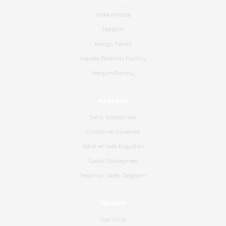
Hakkımızda
Paketleme çok profesyonelce
İletişim
yapılmıştı ürün siparişinden
bana ulaşımına kadar ilgi ve
Kargo Takibi
alakaları üst düzeydi itina ile
tavsiye ederim
Havale Bildirim Formu
İletişim Formu
Ahmet Çağın | 20/06/2026
Alışveriş
Ürün sorunsuz ulaştı havalı
poşetlerle gönderim yapıyorlar.
Satış Sözleşmesi
Ürünün kodu XDR-240e-24 yeni
ürün geliyor.
Gizlilik ve Güvenlik
İptal ve İade Koşulları
B... K... | 16/06/2026
Üyelik Sözleşmesi
Gerçekten harika ve etkileyici
Teslimat, İade, Değişim
olmuş, tam istediğim gibi. Ayrıca
satış personeline de güzel ve
Yardım
nazik ilgisi için teşekkür ederim.
Üye Girişi
Dima Kulalac | 18/05/2026