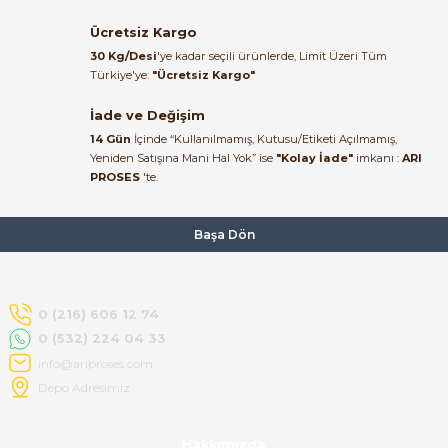
22/06/2026
Ücretsiz Kargo
Ürün elime eksiksiz ve hasarsız
30 Kg/Desi
'ye kadar seçili ürünlerde, Limit Üzeri Tüm
ulaştı. Paketleme özenliydi,
Türkiye'ye:
"Ücretsiz Kargo"
alışveriş sürecinden memnun
kaldım.
İade ve Değişim
14 Gün
İçinde “Kullanılmamış, Kutusu/Etiketi Açılmamış,
Kemal Toktaş | 20/06/2026
Yeniden Satışına Mani Hal Yok” ise
"Kolay İade"
imkanı :
ARI
PROSES
'te.
Alışveriş süreci de hızlı ve
problemsiz geçti.
Başa Dön
Kemal Toktaş | 20/06/2026
Havale ile odeme yaptim ve
0 (216) 606 12 74
tedirgindim ama saticinin
0 (532) 224 04 33
sonrasindaki iletisim ve
bilgilendirmesinden cok
info@ariproses.com
memnun kaldim. Kesinlikle
Depo Adresimiz
tavsiye ederim.
mehidin tahsin | 20/06/2026
Hakkımızda