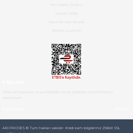
Yeni Üyelik Oluştur
Hızlı bir şekilde elimize ulaştı
Sipariş Takibi
güzel paketlenmişti
Sıkça Sorulan Sorular
B... K... | 16/05/2026
Şifremi Unuttum
Ürün iki gün içinde elime
ulaştı.Ürünün paketlenmesi
gayet başarılı hasarsız bir şekilde
teslim aldım. Bu konudaki
hassasiyetleri ve Ürünün kalitesi
için teşekkür ederim
E-BÜLTEN
C... K... | 16/05/2026
Özel kampanyalar ve yeniliklerden ilk siz haberdar olun! Fırsatları
kaçırmayın.
Deneyimini Paylaş
Diğer yorumları göster
KAYDOL
ARI PROSES © Tüm hakları saklıdır. Kredi kartı bilgileriniz 256bit SSL