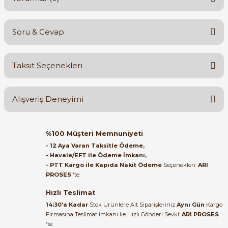
Soru & Cevap
Bu ürüne ilk yorumu siz yapın!
Taksit Seçenekleri
Yorum Yaz
Ürün hakkında henüz soru sorulmamış.
Alışveriş Deneyimi
Soru Sor
Orijinal kutusuyla ertesi gün
%100 Müşteri Memnuniyeti
ulaştı elimize. Teşekkürler.
- 12 Aya Varan Taksitle Ödeme,
- Havale/EFT ile Ödeme İmkanı,
B... A... | 27/06/2026
- PTT Kargo ile Kapıda Nakit Ödeme
Seçenekleri:
ARI
PROSES
'te.
Satıcı ilgili ve çok yardım severdi
bundan mehmet bey ilgi ve
Hızlı Teslimat
alakası için teşekkür ederim
14:30'a Kadar
Stok Ürünlere Ait Siparişleriniz
Aynı Gün
Kargo
Firmasına Teslimat imkanı ile Hızlı Gönderi Sevki:
ARI PROSES
muhammed demirci |
'te.