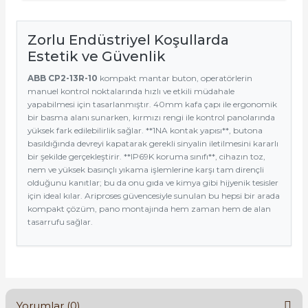
Zorlu Endüstriyel Koşullarda
Estetik ve Güvenlik
ABB CP2-13R-10
kompakt mantar buton, operatörlerin
manuel kontrol noktalarında hızlı ve etkili müdahale
yapabilmesi için tasarlanmıştır. 40mm kafa çapı ile ergonomik
bir basma alanı sunarken, kırmızı rengi ile kontrol panolarında
yüksek fark edilebilirlik sağlar. **1NA kontak yapısı**, butona
basıldığında devreyi kapatarak gerekli sinyalin iletilmesini kararlı
bir şekilde gerçekleştirir. **IP69K koruma sınıfı**, cihazın toz,
nem ve yüksek basınçlı yıkama işlemlerine karşı tam dirençli
olduğunu kanıtlar; bu da onu gıda ve kimya gibi hijyenik tesisler
için ideal kılar. Ariproses güvencesiyle sunulan bu hepsi bir arada
kompakt çözüm, pano montajında hem zaman hem de alan
tasarrufu sağlar.
Yorumlar (0)