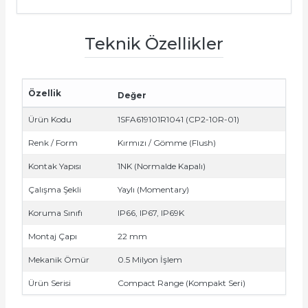
Teknik Özellikler
Özellik
Değer
e Pako Şalterler
Ürün Kodu
1SFA619101R1041 (CP2-10R-01)
Renk / Form
Kırmızı / Gömme (Flush)
Kontak Yapısı
1NK (Normalde Kapalı)
Çalışma Şekli
Yaylı (Momentary)
Koruma Sınıfı
IP66, IP67, IP69K
Montaj Çapı
22 mm
Mekanik Ömür
0.5 Milyon İşlem
Ürün Serisi
Compact Range (Kompakt Seri)