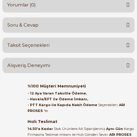
Yorumlar (0)
Soru & Cevap
Bu ürüne ilk yorumu siz yapın!
Taksit Seçenekleri
Yorum Yaz
Ürün hakkında henüz soru sorulmamış.
Alışveriş Deneyimi
Soru Sor
Orijinal kutusuyla ertesi gün
%100 Müşteri Memnuniyeti
ulaştı elimize. Teşekkürler.
- 12 Aya Varan Taksitle Ödeme,
- Havale/EFT ile Ödeme İmkanı,
B... A... | 27/06/2026
- PTT Kargo ile Kapıda Nakit Ödeme
Seçenekleri:
ARI
PROSES
'te.
Satıcı ilgili ve çok yardım severdi
bundan mehmet bey ilgi ve
Hızlı Teslimat
alakası için teşekkür ederim
14:30'a Kadar
Stok Ürünlere Ait Siparişleriniz
Aynı Gün
Kargo
Firmasına Teslimat imkanı ile Hızlı Gönderi Sevki:
ARI PROSES