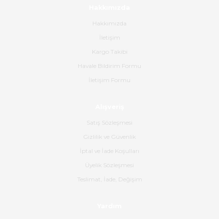
mehidin tahsin | 20/06/2026
Hakkımızda
Hakkımızda
Paketleme çok profesyonelce
İletişim
yapılmıştı ürün siparişinden
bana ulaşımına kadar ilgi ve
Kargo Takibi
alakaları üst düzeydi itina ile
tavsiye ederim
Havale Bildirim Formu
İletişim Formu
Ahmet Çağın | 20/06/2026
Alışveriş
Ürün sorunsuz ulaştı havalı
poşetlerle gönderim yapıyorlar.
Satış Sözleşmesi
Ürünün kodu XDR-240e-24 yeni
ürün geliyor.
Gizlilik ve Güvenlik
İptal ve İade Koşulları
B... K... | 16/06/2026
Üyelik Sözleşmesi
Gerçekten harika ve etkileyici
Teslimat, İade, Değişim
olmuş, tam istediğim gibi. Ayrıca
satış personeline de güzel ve
Yardım
nazik ilgisi için teşekkür ederim.