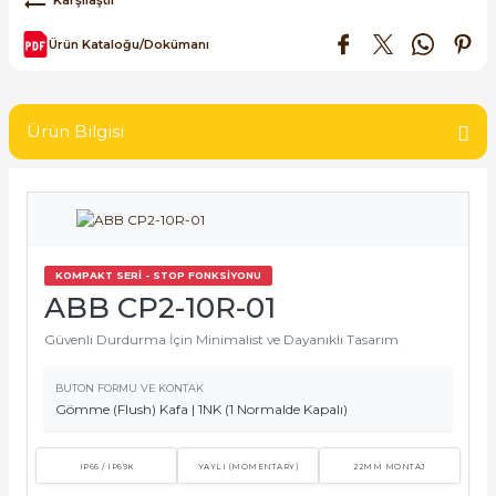
SIMATIC SAFETY
Ürün Kataloğu/Dokümanı
Kaynakları - UPS
SIMATIC TIA PORTAL HMI Yazılımları
re Kesiciler
SIMATIC Yazılım Paketleri
Ürün Bilgisi
SIMOTION Hareket Kontrol Üniteleri
alterleri
SIRIUS SAFETY
er Şalterleri
KOMPAKT SERİ - STOP FONKSİYONU
WinCC Unified Runtime Yazılımları
ABB CP2-10R-01
Güvenli Durdurma İçin Minimalist ve Dayanıklı Tasarım
ler
BUTON FORMU VE KONTAK
Gömme (Flush) Kafa | 1NK (1 Normalde Kapalı)
ı
IP66 / IP69K
YAYLI (MOMENTARY)
22MM MONTAJ
umuşak Yol Vericiler