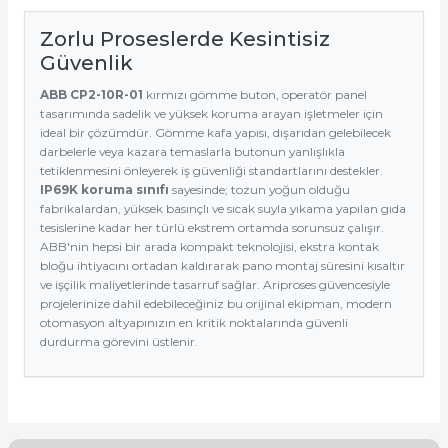
Zorlu Proseslerde Kesintisiz
Güvenlik
ABB CP2-10R-01
kırmızı gömme buton, operatör panel
tasarımında sadelik ve yüksek koruma arayan işletmeler için
ideal bir çözümdür. Gömme kafa yapısı, dışarıdan gelebilecek
darbelerle veya kazara temaslarla butonun yanlışlıkla
tetiklenmesini önleyerek iş güvenliği standartlarını destekler.
IP69K koruma sınıfı
sayesinde; tozun yoğun olduğu
fabrikalardan, yüksek basınçlı ve sıcak suyla yıkama yapılan gıda
tesislerine kadar her türlü ekstrem ortamda sorunsuz çalışır.
ABB'nin hepsi bir arada kompakt teknolojisi, ekstra kontak
bloğu ihtiyacını ortadan kaldırarak pano montaj süresini kısaltır
ve işçilik maliyetlerinde tasarruf sağlar. Ariproses güvencesiyle
projelerinize dahil edebileceğiniz bu orijinal ekipman, modern
otomasyon altyapınızın en kritik noktalarında güvenli
durdurma görevini üstlenir.