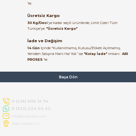
muhammed demirci |
'te.
22/06/2026
Ücretsiz Kargo
Ürün elime eksiksiz ve hasarsız
30 Kg/Desi
'ye kadar seçili ürünlerde, Limit Üzeri Tüm
ulaştı. Paketleme özenliydi,
Türkiye'ye:
"Ücretsiz Kargo"
alışveriş sürecinden memnun
kaldım.
İade ve Değişim
14 Gün
İçinde “Kullanılmamış, Kutusu/Etiketi Açılmamış,
Kemal Toktaş | 20/06/2026
Yeniden Satışına Mani Hal Yok” ise
"Kolay İade"
imkanı :
ARI
PROSES
'te.
Alışveriş süreci de hızlı ve
problemsiz geçti.
Başa Dön
Kemal Toktaş | 20/06/2026
Havale ile odeme yaptim ve
0 (216) 606 12 74
tedirgindim ama saticinin
0 (532) 224 04 33
sonrasindaki iletisim ve
bilgilendirmesinden cok
info@ariproses.com
memnun kaldim. Kesinlikle
Depo Adresimiz
tavsiye ederim.