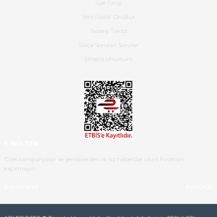
Üye Girişi
Dima Kulalac | 18/05/2026
Yeni Üyelik Oluştur
Hızlı bir şekilde elimize ulaştı
Sipariş Takibi
güzel paketlenmişti
Sıkça Sorulan Sorular
B... K... | 16/05/2026
Şifremi Unuttum
Ürün iki gün içinde elime
ulaştı.Ürünün paketlenmesi
gayet başarılı hasarsız bir şekilde
teslim aldım. Bu konudaki
hassasiyetleri ve Ürünün kalitesi
için teşekkür ederim
E-BÜLTEN
C... K... | 16/05/2026
Özel kampanyalar ve yeniliklerden ilk siz haberdar olun! Fırsatları
kaçırmayın.
Deneyimini Paylaş
Diğer yorumları göster
KAYDOL