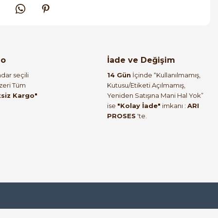
go
İade ve Değişim
dar seçili
14 Gün
İçinde “Kullanılmamış,
Üzeri Tüm
Kutusu/Etiketi Açılmamış,
tsiz Kargo"
Yeniden Satışına Mani Hal Yok”
ise
"Kolay İade"
imkanı :
ARI
PROSES
'te.