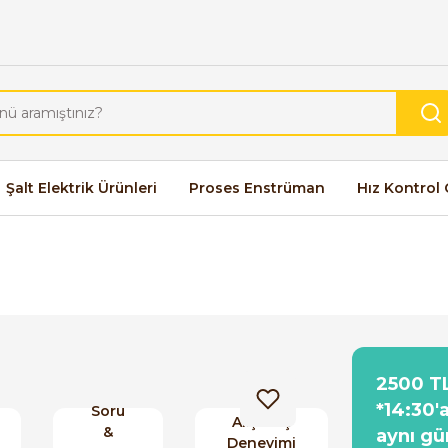
Şalt Elektrik Ürünleri
Proses Enstrüman
Hız Kontrol 
2500 TL
*14:30'
Soru
Alışveriş
&
aynı gü
Deneyimi