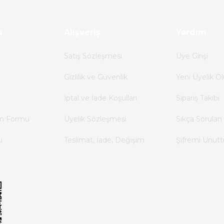
a
Alışveriş
Yardım
Satış Sözleşmesi
Üye Girişi
Gizlilik ve Güvenlik
Yeni Üyelik Ol
İptal ve İade Koşulları
Sipariş Takibi
im Formu
Üyelik Sözleşmesi
Sıkça Sorulan 
u
Teslimat, İade, Değişim
Şifremi Unut