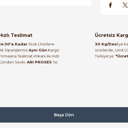
orulmamış.
 yapın!
Hızlı Teslimat
Ücretsiz Kar
14:30'a Kadar
Stok Ürünlere
30 Kg/Desi
'ye ka
Ait Siparişleriniz
Aynı Gün
Kargo
ürünlerde, Limit 
Firmasına Teslimat imkanı ile Hızlı
Türkiye'ye:
"Ücre
Gönderi Sevki:
ARI PROSES
'te.
Başa Dön