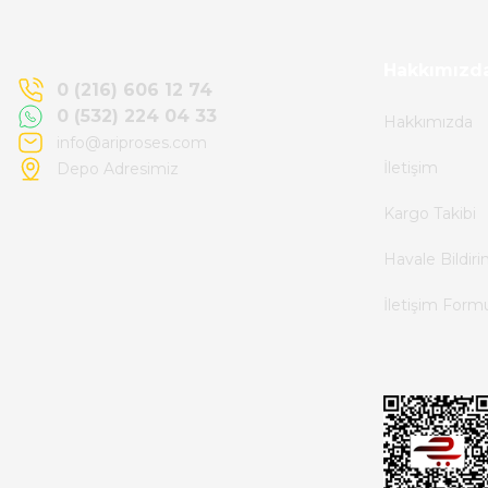
memnun kaldım.
Kemal Toktaş | 20/06/2026
Hakkımızd
0 (216) 606 12 74
0 (532) 224 04 33
Hakkımızda
Alışveriş süreci de hızlı ve problemsiz geçti.
info@ariproses.com
İletişim
Depo Adresimiz
Kemal Toktaş | 20/06/2026
Kargo Takibi
Havale ile odeme yaptim ve tedirgindim ama
Havale Bildir
saticinin sonrasindaki iletisim ve
İletişim Form
bilgilendirmesinden cok memnun kaldim.
Kesinlikle tavsiye ederim.
mehidin tahsin | 20/06/2026
Paketleme çok profesyonelce yapılmıştı ürün