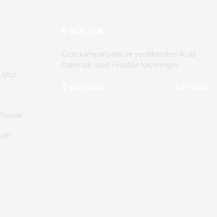
E-BÜLTEN
Özel kampanyalar ve yeniliklerden ilk siz
haberdar olun! Fırsatları kaçırmayın.
uştur
KAYDOL
Sorular
tum