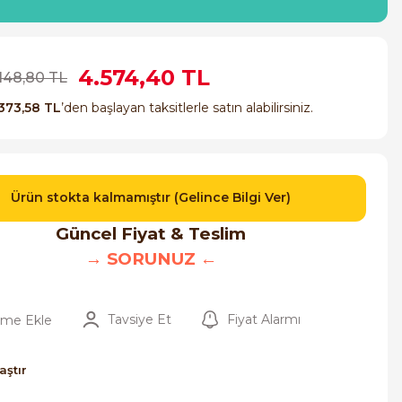
4.574,40 TL
.148,80 TL
373,58 TL
’den başlayan taksitlerle satın alabilirsiniz.
Ürün stokta kalmamıştır (Gelince Bilgi Ver)
Güncel Fiyat & Teslim
→ SORUNUZ ←
Tavsiye Et
Fiyat Alarmı
aştır