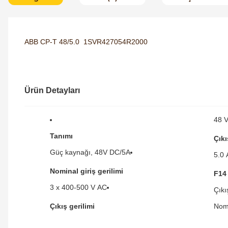
ABB CP-T 48/5.0 1SVR427054R2000
Ürün Detayları
48 
Tanımı
Çıkı
Güç kaynağı, 48V DC/5A
5.0 
Nominal giriş gerilimi
F14
3 x 400-500 V AC
Çıkı
Çıkış gerilimi
Nomi