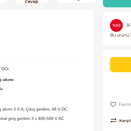
Cevap
9
%50
Bu ürünü
V DC
ş akımı
A
ş akımı 5.0 A, Çıkış gerilimi, 48 V DC,
nal giriş gerilimi 3 x 400-500 V AC
Karşıl