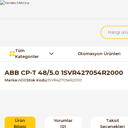
Tüm
Otomasyon Ürünleri
Kategoriler
ABB CP-T 48/5.0 1SVR427054R2000
Marka
ABB
Stok Kodu
1SVR427054R2000
Ürün
Yorumlar
Taksit
Bilgisi
(0)
Seçenekleri