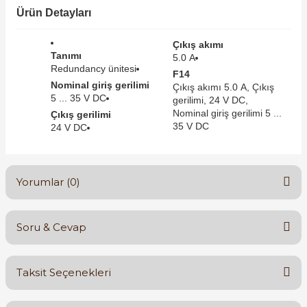
SIMATIC SAFETY
Ürün Detayları
Kaynakları - UPS
Çıkış akımı
SIMATIC TIA PORTAL HMI Yazılımları
Tanımı
5.0 A
re Kesiciler
Redundancy ünitesi
F14
SIMATIC Yazılım Paketleri
Nominal giriş gerilimi
Çıkış akımı 5.0 A, Çıkış
5 ... 35 V DC
gerilimi, 24 V DC,
SIMOTION Hareket Kontrol Üniteleri
Nominal giriş gerilimi 5 ...
Çıkış gerilimi
35 V DC
24 V DC
alterleri
SIRIUS SAFETY
er Şalterleri
WinCC Unified Runtime Yazılımları
Yorumlar (0)
Soru & Cevap
ler
Bu ürüne ilk yorumu siz yapın!
ı
Taksit Seçenekleri
Yorum Yaz
Ürün hakkında henüz soru sorulmamış.
umuşak Yol Vericiler