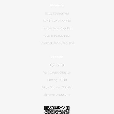
Alışveriş
Ürün sorunsuz ulaştı havalı
poşetlerle gönderim yapıyorlar.
Satış Sözleşmesi
Ürünün kodu XDR-240e-24 yeni
ürün geliyor.
Gizlilik ve Güvenlik
İptal ve İade Koşulları
B... K... | 16/06/2026
Üyelik Sözleşmesi
Gerçekten harika ve etkileyici
Teslimat, İade, Değişim
olmuş, tam istediğim gibi. Ayrıca
satış personeline de güzel ve
Yardım
nazik ilgisi için teşekkür ederim.
Üye Girişi
Dima Kulalac | 18/05/2026
Yeni Üyelik Oluştur
Hızlı bir şekilde elimize ulaştı
Sipariş Takibi
güzel paketlenmişti
Sıkça Sorulan Sorular
B... K... | 16/05/2026
Şifremi Unuttum
Ürün iki gün içinde elime
ulaştı.Ürünün paketlenmesi