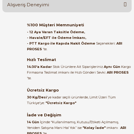
Alışveriş Deneyimi
Soru Sor
Orijinal kutusuyla ertesi gün
%100 Müşteri Memnuniyeti
ulaştı elimize. Teşekkürler.
- 12 Aya Varan Taksitle Ödeme,
- Havale/EFT ile Ödeme İmkanı,
B... A... | 27/06/2026
e Pako Şalterler
- PTT Kargo ile Kapıda Nakit Ödeme
Seçenekleri:
ARI
PROSES
'te.
Satıcı ilgili ve çok yardım severdi
bundan mehmet bey ilgi ve
Hızlı Teslimat
alakası için teşekkür ederim
14:30'a Kadar
Stok Ürünlere Ait Siparişleriniz
Aynı Gün
Kargo
Firmasına Teslimat imkanı ile Hızlı Gönderi Sevki:
ARI PROSES
muhammed demirci |
'te.
22/06/2026
Ücretsiz Kargo
Ürün elime eksiksiz ve hasarsız
30 Kg/Desi
'ye kadar seçili ürünlerde, Limit Üzeri Tüm
ulaştı. Paketleme özenliydi,
Türkiye'ye:
"Ücretsiz Kargo"
alışveriş sürecinden memnun
kaldım.
İade ve Değişim
14 Gün
İçinde “Kullanılmamış, Kutusu/Etiketi Açılmamış,
Kemal Toktaş | 20/06/2026
Yeniden Satışına Mani Hal Yok” ise
"Kolay İade"
imkanı :
ARI
PROSES
'te.