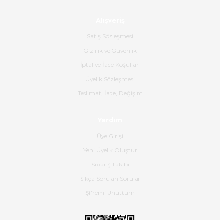
Alışveriş
Ürün sorunsuz ulaştı havalı
poşetlerle gönderim yapıyorlar.
Satış Sözleşmesi
Ürünün kodu XDR-240e-24 yeni
ürün geliyor.
Gizlilik ve Güvenlik
İptal ve İade Koşulları
B... K... | 16/06/2026
Üyelik Sözleşmesi
Gerçekten harika ve etkileyici
Teslimat, İade, Değişim
olmuş, tam istediğim gibi. Ayrıca
satış personeline de güzel ve
Yardım
nazik ilgisi için teşekkür ederim.
Üye Girişi
Dima Kulalac | 18/05/2026
Yeni Üyelik Oluştur
Hızlı bir şekilde elimize ulaştı
Sipariş Takibi
güzel paketlenmişti
Sıkça Sorulan Sorular
B... K... | 16/05/2026
Şifremi Unuttum
Ürün iki gün içinde elime