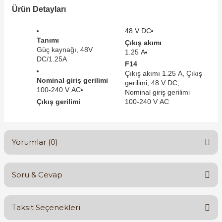
SIMATIC SAFETY
Ürün Detayları
Kaynakları - UPS
48 V DC
SIMATIC TIA PORTAL HMI Yazılımları
Tanımı
Çıkış akımı
re Kesiciler
Güç kaynağı, 48V
1.25 A
SIMATIC Yazılım Paketleri
DC/1.25A
F14
Çıkış akımı 1.25 A, Çıkış
Nominal giriş gerilimi
SIMOTION Hareket Kontrol Üniteleri
gerilimi, 48 V DC,
100-240 V AC
Nominal giriş gerilimi
alterleri
Çıkış gerilimi
100-240 V AC
SIRIUS SAFETY
er Şalterleri
WinCC Unified Runtime Yazılımları
Yorumlar (0)
ler
Soru & Cevap
Bu ürüne ilk yorumu siz yapın!
ı
Taksit Seçenekleri
Yorum Yaz
umuşak Yol Vericiler
Ürün hakkında henüz soru sorulmamış.