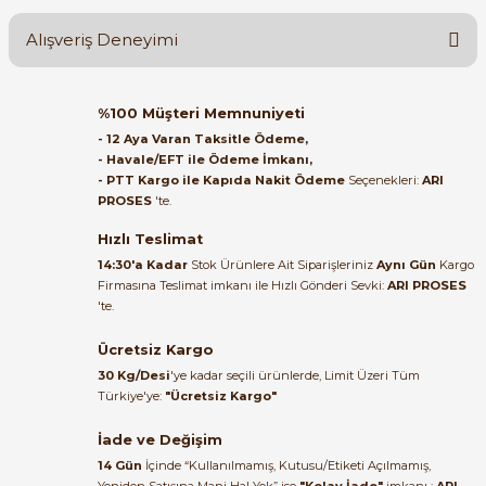
Alışveriş Deneyimi
Soru Sor
Orijinal kutusuyla ertesi gün
%100 Müşteri Memnuniyeti
ulaştı elimize. Teşekkürler.
- 12 Aya Varan Taksitle Ödeme,
e Pako Şalterler
- Havale/EFT ile Ödeme İmkanı,
B... A... | 27/06/2026
- PTT Kargo ile Kapıda Nakit Ödeme
Seçenekleri:
ARI
PROSES
'te.
Satıcı ilgili ve çok yardım severdi
bundan mehmet bey ilgi ve
Hızlı Teslimat
alakası için teşekkür ederim
14:30'a Kadar
Stok Ürünlere Ait Siparişleriniz
Aynı Gün
Kargo
Firmasına Teslimat imkanı ile Hızlı Gönderi Sevki:
ARI PROSES
muhammed demirci |
'te.
22/06/2026
Ücretsiz Kargo
Ürün elime eksiksiz ve hasarsız
30 Kg/Desi
'ye kadar seçili ürünlerde, Limit Üzeri Tüm
ulaştı. Paketleme özenliydi,
Türkiye'ye:
"Ücretsiz Kargo"
alışveriş sürecinden memnun
kaldım.
İade ve Değişim
14 Gün
İçinde “Kullanılmamış, Kutusu/Etiketi Açılmamış,
Kemal Toktaş | 20/06/2026