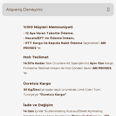
Alışveriş Deneyimi
Soru Sor
Orijinal kutusuyla ertesi gün
%100 Müşteri Memnuniyeti
ulaştı elimize. Teşekkürler.
- 12 Aya Varan Taksitle Ödeme,
e Pako Şalterler
- Havale/EFT ile Ödeme İmkanı,
B... A... | 27/06/2026
- PTT Kargo ile Kapıda Nakit Ödeme
Seçenekleri:
ARI
PROSES
'te.
Satıcı ilgili ve çok yardım severdi
bundan mehmet bey ilgi ve
Hızlı Teslimat
alakası için teşekkür ederim
14:30'a Kadar
Stok Ürünlere Ait Siparişleriniz
Aynı Gün
Kargo
Firmasına Teslimat imkanı ile Hızlı Gönderi Sevki:
ARI PROSES
muhammed demirci |
'te.
22/06/2026
Ücretsiz Kargo
Ürün elime eksiksiz ve hasarsız
30 Kg/Desi
'ye kadar seçili ürünlerde, Limit Üzeri Tüm
ulaştı. Paketleme özenliydi,
Türkiye'ye:
"Ücretsiz Kargo"
alışveriş sürecinden memnun
kaldım.
İade ve Değişim
14 Gün
İçinde “Kullanılmamış, Kutusu/Etiketi Açılmamış,
Kemal Toktaş | 20/06/2026