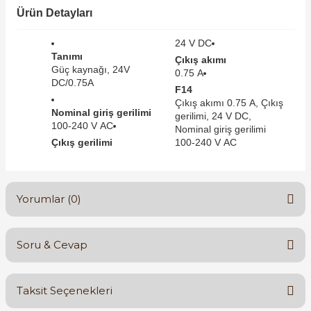
SIMATIC SAFETY
Ürün Detayları
Kaynakları - UPS
24 V DC
SIMATIC TIA PORTAL HMI Yazılımları
Tanımı
Çıkış akımı
re Kesiciler
Güç kaynağı, 24V
0.75 A
SIMATIC Yazılım Paketleri
DC/0.75A
F14
Çıkış akımı 0.75 A, Çıkış
Nominal giriş gerilimi
SIMOTION Hareket Kontrol Üniteleri
gerilimi, 24 V DC,
100-240 V AC
Nominal giriş gerilimi
alterleri
Çıkış gerilimi
100-240 V AC
SIRIUS SAFETY
er Şalterleri
WinCC Unified Runtime Yazılımları
Yorumlar (0)
ler
Soru & Cevap
Bu ürüne ilk yorumu siz yapın!
ı
Taksit Seçenekleri
Yorum Yaz
umuşak Yol Vericiler
Ürün hakkında henüz soru sorulmamış.