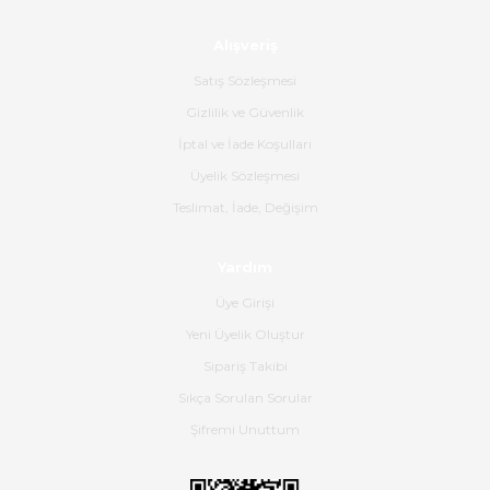
Alışveriş
Ürün sorunsuz ulaştı havalı
poşetlerle gönderim yapıyorlar.
Satış Sözleşmesi
Ürünün kodu XDR-240e-24 yeni
ürün geliyor.
Gizlilik ve Güvenlik
İptal ve İade Koşulları
B... K... | 16/06/2026
Üyelik Sözleşmesi
Gerçekten harika ve etkileyici
Teslimat, İade, Değişim
olmuş, tam istediğim gibi. Ayrıca
satış personeline de güzel ve
Yardım
nazik ilgisi için teşekkür ederim.
Üye Girişi
Dima Kulalac | 18/05/2026
Yeni Üyelik Oluştur
Hızlı bir şekilde elimize ulaştı
Sipariş Takibi
güzel paketlenmişti
Sıkça Sorulan Sorular
B... K... | 16/05/2026
Şifremi Unuttum
Ürün iki gün içinde elime