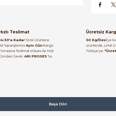
orulmamış.
 yapın!
Hızlı Teslimat
Ücretsiz Kar
14:30'a Kadar
Stok Ürünlere
30 Kg/Desi
'ye ka
Ait Siparişleriniz
Aynı Gün
Kargo
ürünlerde, Limit 
Firmasına Teslimat imkanı ile Hızlı
Türkiye'ye:
"Ücre
Gönderi Sevki:
ARI PROSES
'te.
Başa Dön