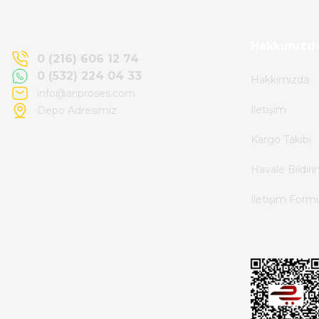
memnun kaldım.
Kemal Toktaş | 20/06/2026
Hakkımızd
0 (216) 606 12 74
0 (532) 224 04 33
Hakkımızda
Alışveriş süreci de hızlı ve problemsiz geçti.
info@ariproses.com
İletişim
Depo Adresimiz
Kemal Toktaş | 20/06/2026
Kargo Takibi
Havale ile odeme yaptim ve tedirgindim ama
Havale Bildir
saticinin sonrasindaki iletisim ve
İletişim Form
bilgilendirmesinden cok memnun kaldim.
Kesinlikle tavsiye ederim.
mehidin tahsin | 20/06/2026
Paketleme çok profesyonelce yapılmıştı ürün