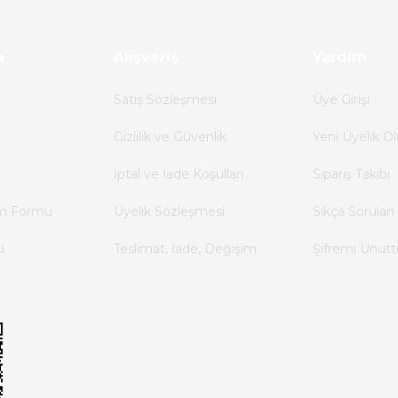
a
Alışveriş
Yardım
Satış Sözleşmesi
Üye Girişi
Gizlilik ve Güvenlik
Yeni Üyelik Ol
İptal ve İade Koşulları
Sipariş Takibi
im Formu
Üyelik Sözleşmesi
Sıkça Sorulan 
u
Teslimat, İade, Değişim
Şifremi Unut