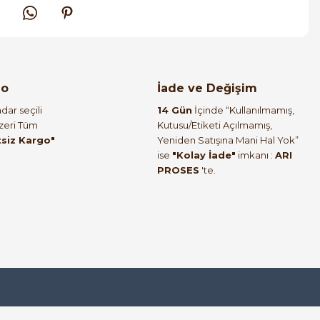
go
İade ve Değişim
dar seçili
14 Gün
İçinde “Kullanılmamış,
Üzeri Tüm
Kutusu/Etiketi Açılmamış,
tsiz Kargo"
Yeniden Satışına Mani Hal Yok”
ise
"Kolay İade"
imkanı :
ARI
PROSES
'te.