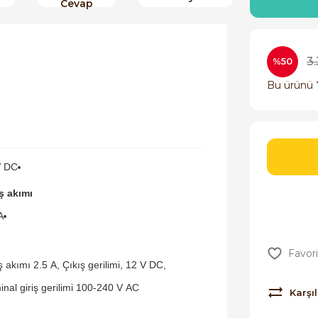
Cevap
3
%50
Bu ürünü
V DC
ş akımı
A
ş akımı 2.5 A, Çıkış gerilimi, 12 V DC,
nal giriş gerilimi 100-240 V AC
Karşıl