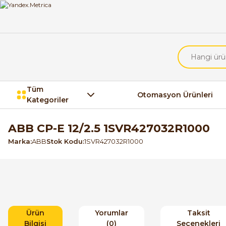
Tüm
Otomasyon Ürünleri
Kategoriler
ABB CP-E 12/2.5 1SVR427032R1000
Marka
ABB
Stok Kodu
1SVR427032R1000
Ürün
Yorumlar
Taksit
Bilgisi
(0)
Seçenekleri