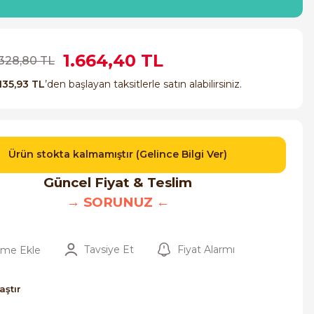
1.664,40 TL
.328,80 TL
135,93 TL
’den başlayan taksitlerle satın alabilirsiniz.
Ürün stokta kalmamıştır (Gelince Bilgi Ver)
Güncel Fiyat & Teslim
→ SORUNUZ ←
Tavsiye Et
Fiyat Alarmı
aştır