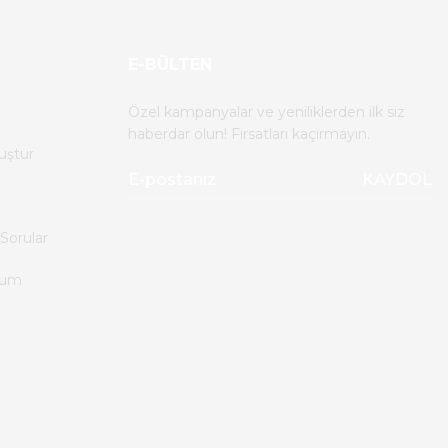
E-BÜLTEN
Özel kampanyalar ve yeniliklerden ilk siz
haberdar olun! Fırsatları kaçırmayın.
uştur
KAYDOL
Sorular
tum