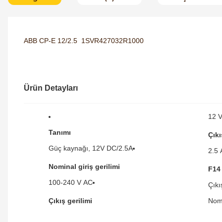
ABB CP-E 12/2.5 1SVR427032R1000
Ürün Detayları
12 
Tanımı
Çıkı
Güç kaynağı, 12V DC/2.5A
2.5 
Nominal giriş gerilimi
F14
100-240 V AC
Çıkı
Çıkış gerilimi
Nomi