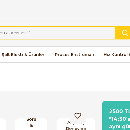
Şalt Elektrik Ürünleri
Proses Enstrüman
Hız Kontrol 
2500 TL
*14:30'
Soru
Alışveriş
&
aynı gü
Deneyimi