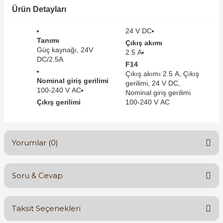
SIMATIC SAFETY
Ürün Detayları
Kaynakları - UPS
24 V DC
SIMATIC TIA PORTAL HMI Yazılımları
Tanımı
Çıkış akımı
re Kesiciler
Güç kaynağı, 24V
2.5 A
SIMATIC Yazılım Paketleri
DC/2.5A
F14
Çıkış akımı 2.5 A, Çıkış
Nominal giriş gerilimi
SIMOTION Hareket Kontrol Üniteleri
gerilimi, 24 V DC,
100-240 V AC
Nominal giriş gerilimi
alterleri
Çıkış gerilimi
100-240 V AC
SIRIUS SAFETY
er Şalterleri
WinCC Unified Runtime Yazılımları
Yorumlar (0)
ler
Soru & Cevap
Bu ürüne ilk yorumu siz yapın!
ı
Taksit Seçenekleri
Yorum Yaz
umuşak Yol Vericiler
Ürün hakkında henüz soru sorulmamış.