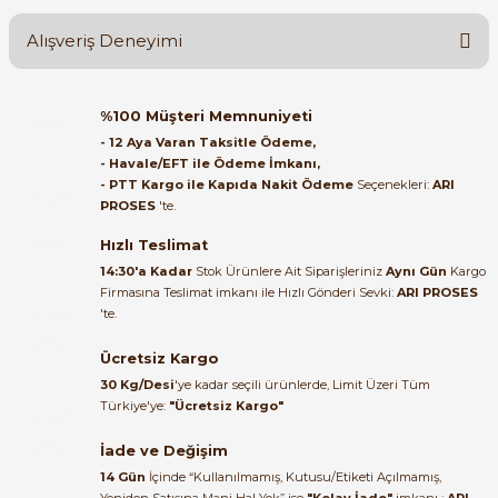
Alışveriş Deneyimi
Soru Sor
Orijinal kutusuyla ertesi gün
%100 Müşteri Memnuniyeti
ulaştı elimize. Teşekkürler.
- 12 Aya Varan Taksitle Ödeme,
e Pako Şalterler
- Havale/EFT ile Ödeme İmkanı,
B... A... | 27/06/2026
- PTT Kargo ile Kapıda Nakit Ödeme
Seçenekleri:
ARI
PROSES
'te.
Satıcı ilgili ve çok yardım severdi
bundan mehmet bey ilgi ve
Hızlı Teslimat
alakası için teşekkür ederim
14:30'a Kadar
Stok Ürünlere Ait Siparişleriniz
Aynı Gün
Kargo
Firmasına Teslimat imkanı ile Hızlı Gönderi Sevki:
ARI PROSES
muhammed demirci |
'te.
22/06/2026
Ücretsiz Kargo
Ürün elime eksiksiz ve hasarsız
30 Kg/Desi
'ye kadar seçili ürünlerde, Limit Üzeri Tüm
ulaştı. Paketleme özenliydi,
Türkiye'ye:
"Ücretsiz Kargo"
alışveriş sürecinden memnun
kaldım.
İade ve Değişim
14 Gün
İçinde “Kullanılmamış, Kutusu/Etiketi Açılmamış,
Kemal Toktaş | 20/06/2026