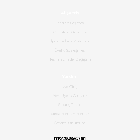
Alışveriş
Ürün sorunsuz ulaştı havalı
poşetlerle gönderim yapıyorlar.
Satış Sözleşmesi
Ürünün kodu XDR-240e-24 yeni
ürün geliyor.
Gizlilik ve Güvenlik
İptal ve İade Koşulları
B... K... | 16/06/2026
Üyelik Sözleşmesi
Gerçekten harika ve etkileyici
Teslimat, İade, Değişim
olmuş, tam istediğim gibi. Ayrıca
satış personeline de güzel ve
Yardım
nazik ilgisi için teşekkür ederim.
Üye Girişi
Dima Kulalac | 18/05/2026
Yeni Üyelik Oluştur
Hızlı bir şekilde elimize ulaştı
Sipariş Takibi
güzel paketlenmişti
Sıkça Sorulan Sorular
B... K... | 16/05/2026
Şifremi Unuttum
Ürün iki gün içinde elime