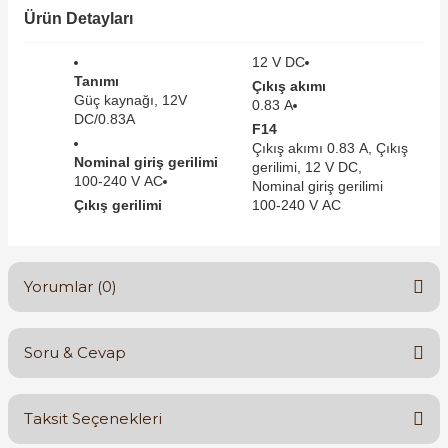
SIMATIC SAFETY
Ürün Detayları
Kaynakları - UPS
12 V DC
SIMATIC TIA PORTAL HMI Yazılımları
Tanımı
Çıkış akımı
re Kesiciler
Güç kaynağı, 12V
0.83 A
SIMATIC Yazılım Paketleri
DC/0.83A
F14
Çıkış akımı 0.83 A, Çıkış
Nominal giriş gerilimi
SIMOTION Hareket Kontrol Üniteleri
gerilimi, 12 V DC,
100-240 V AC
Nominal giriş gerilimi
alterleri
Çıkış gerilimi
100-240 V AC
SIRIUS SAFETY
er Şalterleri
WinCC Unified Runtime Yazılımları
Yorumlar (0)
ler
Soru & Cevap
Bu ürüne ilk yorumu siz yapın!
ı
Taksit Seçenekleri
Yorum Yaz
umuşak Yol Vericiler
Ürün hakkında henüz soru sorulmamış.