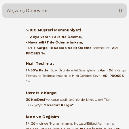
Alışveriş Deneyimi
Soru Sor
Orijinal kutusuyla ertesi gün
%100 Müşteri Memnuniyeti
ulaştı elimize. Teşekkürler.
- 12 Aya Varan Taksitle Ödeme,
e Pako Şalterler
- Havale/EFT ile Ödeme İmkanı,
B... A... | 27/06/2026
- PTT Kargo ile Kapıda Nakit Ödeme
Seçenekleri:
ARI
PROSES
'te.
Satıcı ilgili ve çok yardım severdi
bundan mehmet bey ilgi ve
Hızlı Teslimat
alakası için teşekkür ederim
14:30'a Kadar
Stok Ürünlere Ait Siparişleriniz
Aynı Gün
Kargo
Firmasına Teslimat imkanı ile Hızlı Gönderi Sevki:
ARI PROSES
muhammed demirci |
'te.
22/06/2026
Ücretsiz Kargo
Ürün elime eksiksiz ve hasarsız
30 Kg/Desi
'ye kadar seçili ürünlerde, Limit Üzeri Tüm
ulaştı. Paketleme özenliydi,
Türkiye'ye:
"Ücretsiz Kargo"
alışveriş sürecinden memnun
kaldım.
İade ve Değişim
14 Gün
İçinde “Kullanılmamış, Kutusu/Etiketi Açılmamış,
Kemal Toktaş | 20/06/2026