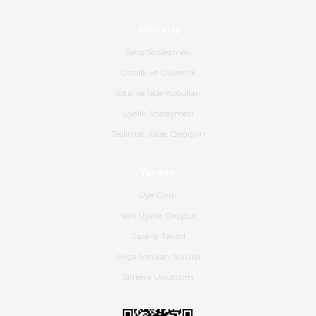
Alışveriş
Ürün sorunsuz ulaştı havalı
poşetlerle gönderim yapıyorlar.
Satış Sözleşmesi
Ürünün kodu XDR-240e-24 yeni
ürün geliyor.
Gizlilik ve Güvenlik
İptal ve İade Koşulları
B... K... | 16/06/2026
Üyelik Sözleşmesi
Gerçekten harika ve etkileyici
Teslimat, İade, Değişim
olmuş, tam istediğim gibi. Ayrıca
satış personeline de güzel ve
Yardım
nazik ilgisi için teşekkür ederim.
Üye Girişi
Dima Kulalac | 18/05/2026
Yeni Üyelik Oluştur
Hızlı bir şekilde elimize ulaştı
Sipariş Takibi
güzel paketlenmişti
Sıkça Sorulan Sorular
B... K... | 16/05/2026
Şifremi Unuttum
Ürün iki gün içinde elime