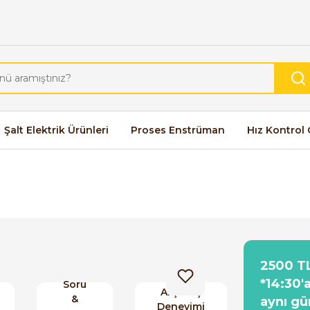
Şalt Elektrik Ürünleri
Proses Enstrüman
Hız Kontrol 
2500 TL
*14:30'
Soru
Alışveriş
&
aynı gü
Deneyimi