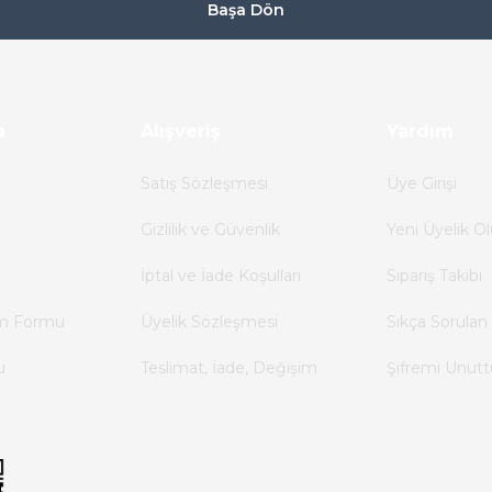
Başa Dön
a
Alışveriş
Yardım
Satış Sözleşmesi
Üye Girişi
Gizlilik ve Güvenlik
Yeni Üyelik Ol
İptal ve İade Koşulları
Sipariş Takibi
im Formu
Üyelik Sözleşmesi
Sıkça Sorulan 
u
Teslimat, İade, Değişim
Şifremi Unut