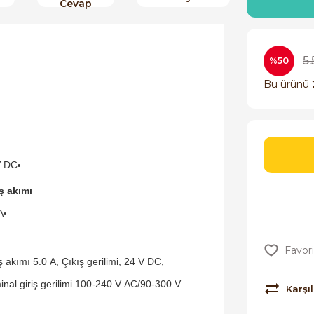
Cevap
5.
%50
Bu ürünü
V DC
ş akımı
A
ş akımı 5.0 A, Çıkış gerilimi, 24 V DC,
nal giriş gerilimi 100-240 V AC/90-300 V
Karşıl