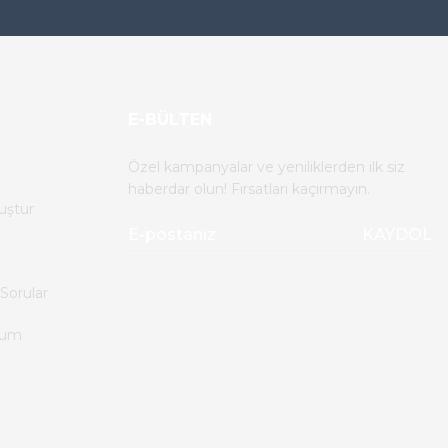
E-BÜLTEN
Özel kampanyalar ve yeniliklerden ilk siz
haberdar olun! Fırsatları kaçırmayın.
uştur
KAYDOL
Sorular
tum