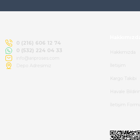
Ürün elime eksiksiz ve hasarsız ulaştı.
Paketleme özenliydi, alışveriş sürecinden
memnun kaldım.
Kemal Toktaş | 20/06/2026
Hakkımızd
0 (216) 606 12 74
0 (532) 224 04 33
Hakkımızda
Alışveriş süreci de hızlı ve problemsiz geçti.
info@ariproses.com
İletişim
Depo Adresimiz
Kemal Toktaş | 20/06/2026
Kargo Takibi
Havale ile odeme yaptim ve tedirgindim ama
Havale Bildir
saticinin sonrasindaki iletisim ve
İletişim Form
bilgilendirmesinden cok memnun kaldim.
Kesinlikle tavsiye ederim.
mehidin tahsin | 20/06/2026