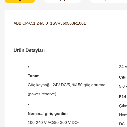
ABB CP-C.1 24/5.0 1SVR360563R1001
Ürün Detayları
24 
Tanımı
Çıkı
Güç kaynağı, 24V DC/5, %150 güç arttırma
5.0 
(power reserve)
F14
Çıkı
Nominal giriş gerilimi
Nomi
100-240 V AC/90-300 V DC
DC