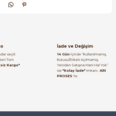
go
İade ve Değişim
dar seçili
14 Gün
İçinde “Kullanılmamış,
Üzeri Tüm
Kutusu/Etiketi Açılmamış,
tsiz Kargo"
Yeniden Satışına Mani Hal Yok”
ise
"Kolay İade"
imkanı :
ARI
PROSES
'te.