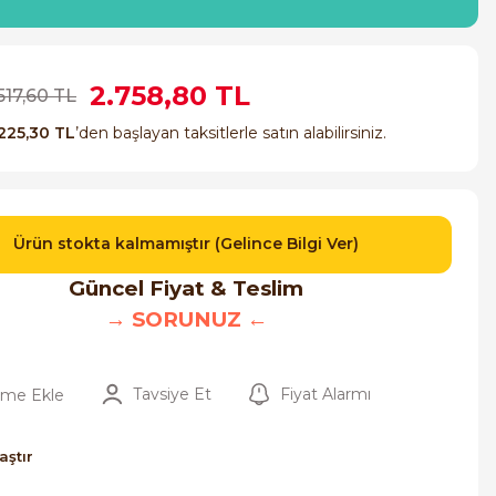
2.758,80 TL
517,60 TL
225,30 TL
’den başlayan taksitlerle satın alabilirsiniz.
Ürün stokta kalmamıştır (Gelince Bilgi Ver)
Güncel Fiyat & Teslim
→ SORUNUZ ←
Tavsiye Et
Fiyat Alarmı
aştır