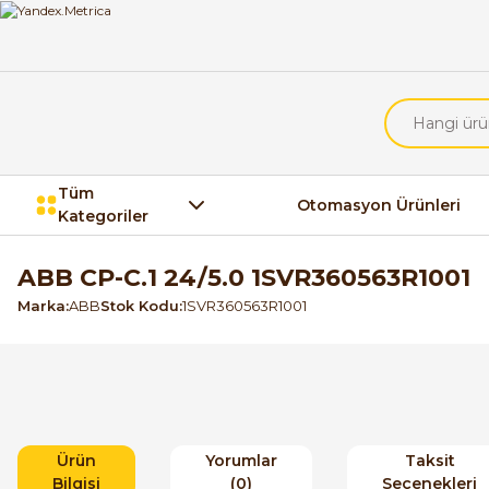
Tüm
Otomasyon Ürünleri
Kategoriler
ABB CP-C.1 24/5.0 1SVR360563R1001
Marka
ABB
Stok Kodu
1SVR360563R1001
Ürün
Yorumlar
Taksit
Bilgisi
(0)
Seçenekleri