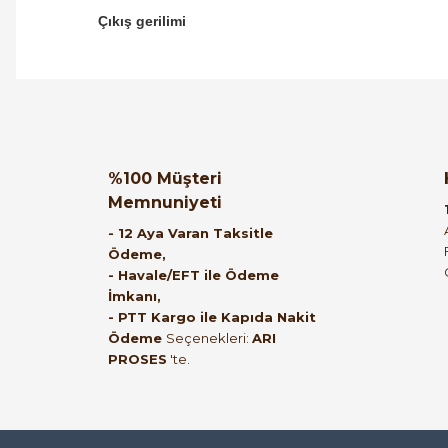
Çıkış gerilimi
Orijinal kutusuyla ertesi gün ulaştı elimize.
Teşekkürler.
Ürün hakkında henüz soru s
Bu ürüne ilk yorumu siz
%100 Müşteri
Memnuniyeti
B... A... | 27/06/2026
Yorum Yaz
Soru Sor
- 12 Aya Varan Taksitle
Ödeme,
Satıcı ilgili ve çok yardım severdi bundan
- Havale/EFT ile Ödeme
İmkanı,
mehmet bey ilgi ve alakası için teşekkür
- PTT Kargo ile Kapıda Nakit
ederim
Ödeme
Seçenekleri:
ARI
PROSES
'te.
muhammed demirci | 22/06/2026