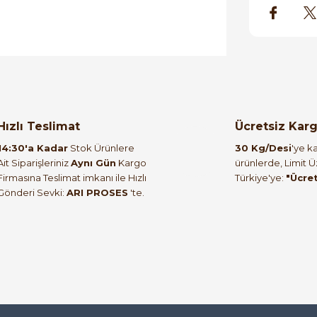
orulmamış.
 yapın!
Hızlı Teslimat
Ücretsiz Kar
14:30'a Kadar
Stok Ürünlere
30 Kg/Desi
'ye ka
Ait Siparişleriniz
Aynı Gün
Kargo
ürünlerde, Limit 
Firmasına Teslimat imkanı ile Hızlı
Türkiye'ye:
"Ücre
Gönderi Sevki:
ARI PROSES
'te.