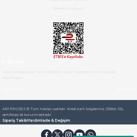
B... K... | 16/05/2026
Şifremi Unuttum
Ürün iki gün içinde elime
ulaştı.Ürünün paketlenmesi
gayet başarılı hasarsız bir şekilde
teslim aldım. Bu konudaki
hassasiyetleri ve Ürünün kalitesi
için teşekkür ederim
E-BÜLTEN
C... K... | 16/05/2026
Özel kampanyalar ve yeniliklerden ilk siz haberdar olun! Fırsatları
kaçırmayın.
Deneyimini Paylaş
Diğer yorumları göster
KAYDOL
ARI PROSES © Tüm hakları saklıdır. Kredi kartı bilgileriniz 256bit SSL
sertifikası ile korunmaktadır.
Sipariş Takibi
Yardım
İade & Değişim