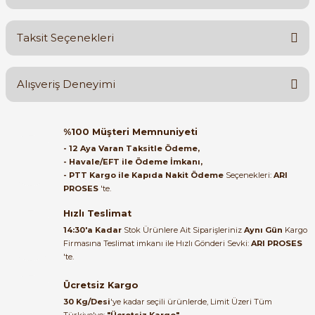
Bu ürüne ilk yorumu siz yapın!
Taksit Seçenekleri
Yorum Yaz
Ürün hakkında henüz soru sorulmamış.
Alışveriş Deneyimi
Soru Sor
e Pako Şalterler
Orijinal kutusuyla ertesi gün
%100 Müşteri Memnuniyeti
ulaştı elimize. Teşekkürler.
- 12 Aya Varan Taksitle Ödeme,
- Havale/EFT ile Ödeme İmkanı,
B... A... | 27/06/2026
- PTT Kargo ile Kapıda Nakit Ödeme
Seçenekleri:
ARI
PROSES
'te.
Satıcı ilgili ve çok yardım severdi
bundan mehmet bey ilgi ve
Hızlı Teslimat
alakası için teşekkür ederim
14:30'a Kadar
Stok Ürünlere Ait Siparişleriniz
Aynı Gün
Kargo
Firmasına Teslimat imkanı ile Hızlı Gönderi Sevki:
ARI PROSES
muhammed demirci |
'te.
22/06/2026
Ücretsiz Kargo
Ürün elime eksiksiz ve hasarsız
30 Kg/Desi
'ye kadar seçili ürünlerde, Limit Üzeri Tüm
ulaştı. Paketleme özenliydi,