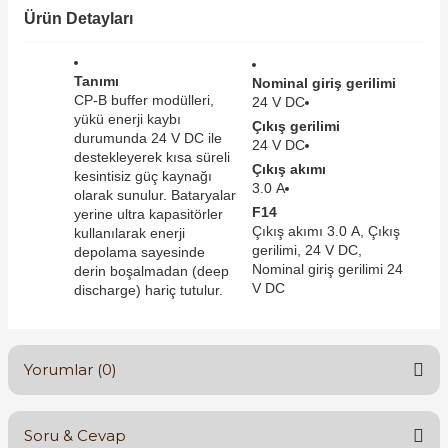
SIMATIC SAFETY
Ürün Detayları
Kaynakları - UPS
SIMATIC TIA PORTAL HMI Yazılımları
Tanımı
Nominal giriş gerilimi
re Kesiciler
CP-B buffer modülleri,
24 V DC
SIMATIC Yazılım Paketleri
yükü enerji kaybı
Çıkış gerilimi
durumunda 24 V DC ile
24 V DC
destekleyerek kısa süreli
SIMOTION Hareket Kontrol Üniteleri
Çıkış akımı
kesintisiz güç kaynağı
3.0 A
olarak sunulur. Bataryalar
alterleri
F14
SIRIUS SAFETY
yerine ultra kapasitörler
Çıkış akımı 3.0 A, Çıkış
kullanılarak enerji
er Şalterleri
gerilimi, 24 V DC,
depolama sayesinde
WinCC Unified Runtime Yazılımları
Nominal giriş gerilimi 24
derin boşalmadan (deep
V DC
discharge) hariç tutulur.
ler
Yorumlar (0)
ı
Soru & Cevap
umuşak Yol Vericiler