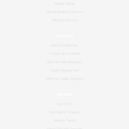
bana ulaşımına kadar ilgi ve
Kargo Takibi
alakaları üst düzeydi itina ile
tavsiye ederim
Havale Bildirim Formu
İletişim Formu
Ahmet Çağın | 20/06/2026
Alışveriş
Ürün sorunsuz ulaştı havalı
poşetlerle gönderim yapıyorlar.
Satış Sözleşmesi
Ürünün kodu XDR-240e-24 yeni
ürün geliyor.
Gizlilik ve Güvenlik
İptal ve İade Koşulları
B... K... | 16/06/2026
Üyelik Sözleşmesi
Gerçekten harika ve etkileyici
Teslimat, İade, Değişim
olmuş, tam istediğim gibi. Ayrıca
satış personeline de güzel ve
Yardım
nazik ilgisi için teşekkür ederim.
Üye Girişi
Dima Kulalac | 18/05/2026
Yeni Üyelik Oluştur
Hızlı bir şekilde elimize ulaştı
Sipariş Takibi
güzel paketlenmişti
Sıkça Sorulan Sorular